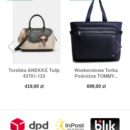
Torebka ANEKKE Tulip
Weekendowa Torba
43701-123
Podróżna TOMMY...
Cena
Cena
419,00 zł
699,00 zł