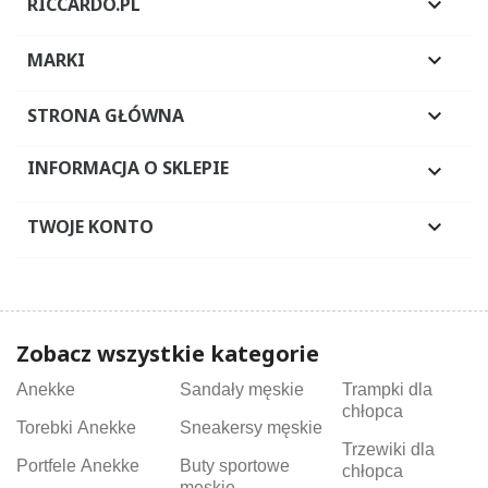
RICCARDO.PL

MARKI

STRONA GŁÓWNA

INFORMACJA O SKLEPIE

TWOJE KONTO

Zobacz wszystkie kategorie
Anekke
Sandały męskie
Trampki dla
chłopca
Torebki Anekke
Sneakersy męskie
Trzewiki dla
Portfele Anekke
Buty sportowe
chłopca
męskie