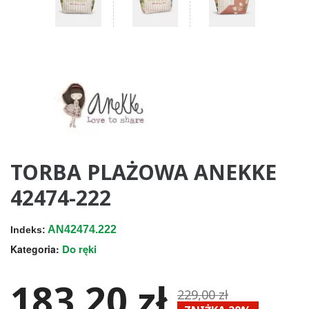
TORBA PLAŻOWA ANEKKE
42474-222
AN42474.222
Indeks:
Do ręki
Kategoria:
183,20 zł
229,00 zł