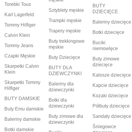
Torebki Tous
BUTY
Sztyblety męskie
DZIECIĘCE
Karl Lagerfeld
Trampki męskie
Baleriny dziecięce
Tommy Hilfiger
Trapery męskie
Botki dziecięce
Calvin Klein
Buty trekkingowe
Buciki
Tommy Jeans
męskie
niemowlęce
Czapki Męskie
Buty Dziecięce
Buty zimowe
dziecięce
Skarpetki Calvin
BUTY DLA
Klein
DZIEWCZYNKI
Kalosze dziecięce
Skarpetki Tommy
Baleriny dla
Kapcie dziecięce
Hilfiger
dziewczynki
Kozaki dziecięce
BUTY DAMSKIE
Botki dla
dziewczynki
Półbuty dziecięce
Buty Emu damskie
Buty zimowe dla
Sandały dziecięce
Baleriny damskie
dziewczynki
Śniegowce
Botki damskie