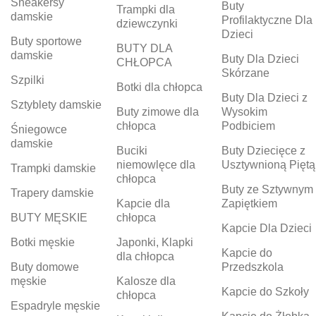
Sneakersy
Buty
Trampki dla
damskie
Profilaktyczne Dla
dziewczynki
Dzieci
Buty sportowe
BUTY DLA
damskie
Buty Dla Dzieci
CHŁOPCA
Skórzane
Szpilki
Botki dla chłopca
Buty Dla Dzieci z
Sztyblety damskie
Buty zimowe dla
Wysokim
chłopca
Podbiciem
Śniegowce
damskie
Buciki
Buty Dziecięce z
niemowlęce dla
Usztywnioną Piętą
Trampki damskie
chłopca
Buty ze Sztywnym
Trapery damskie
Kapcie dla
Zapiętkiem
BUTY MĘSKIE
chłopca
Kapcie Dla Dzieci
Botki męskie
Japonki, Klapki
Kapcie do
dla chłopca
Buty domowe
Przedszkola
męskie
Kalosze dla
Kapcie do Szkoły
chłopca
Espadryle męskie