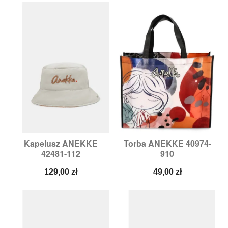
Kapelusz ANEKKE
Torba ANEKKE 40974-
42481-112
910
Cena
Cena
129,00 zł
49,00 zł