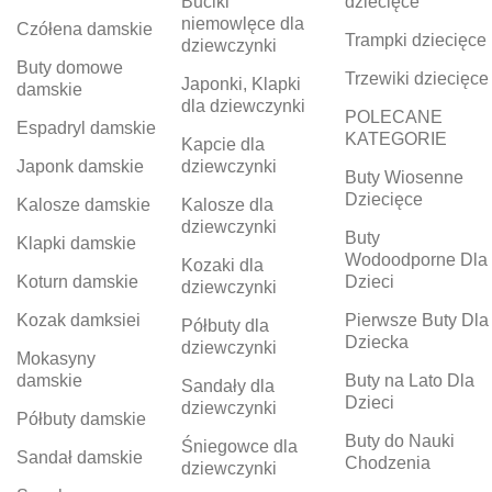
Buciki
dziecięce
niemowlęce dla
Czółena damskie
Trampki dziecięce
dziewczynki
Buty domowe
Trzewiki dziecięce
Japonki, Klapki
damskie
dla dziewczynki
POLECANE
Espadryl damskie
KATEGORIE
Kapcie dla
Japonk damskie
dziewczynki
Buty Wiosenne
Dziecięce
Kalosze damskie
Kalosze dla
dziewczynki
Buty
Klapki damskie
Wodoodporne Dla
Kozaki dla
Koturn damskie
Dzieci
dziewczynki
Kozak damksiei
Pierwsze Buty Dla
Półbuty dla
Dziecka
dziewczynki
Mokasyny
damskie
Buty na Lato Dla
Sandały dla
Dzieci
dziewczynki
Półbuty damskie
Buty do Nauki
Śniegowce dla
Sandał damskie
Chodzenia
dziewczynki