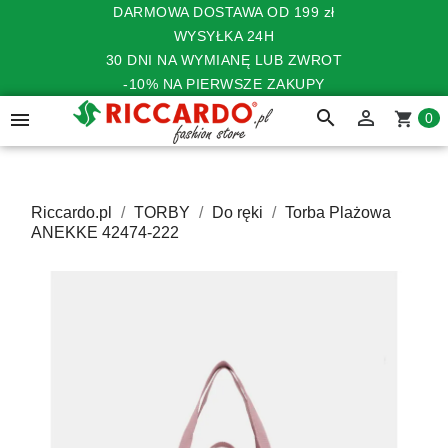
DARMOWA DOSTAWA OD 199 zł
WYSYŁKA 24H
30 DNI NA WYMIANĘ LUB ZWROT
-10% NA PIERWSZE ZAKUPY
search


shopping_cart
0
Riccardo.pl
TORBY
Do ręki
Torba Plażowa
ANEKKE 42474-222