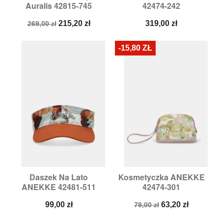
Auralis 42815-745
42474-242
Cena
Cena
Cena
215,20 zł
319,00 zł
269,00 zł
podstawowa
-15,80 ZŁ
Daszek Na Lato
Kosmetyczka ANEKKE
ANEKKE 42481-511
42474-301
Cena
Cena
Cena
99,00 zł
63,20 zł
79,00 zł
podstawowa