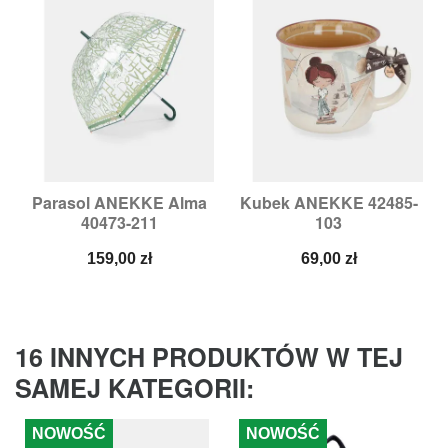
Parasol ANEKKE Alma
Kubek ANEKKE 42485-
40473-211
103
Cena
Cena
159,00 zł
69,00 zł
16 INNYCH PRODUKTÓW W TEJ
SAMEJ KATEGORII:
NOWOŚĆ
NOWOŚĆ