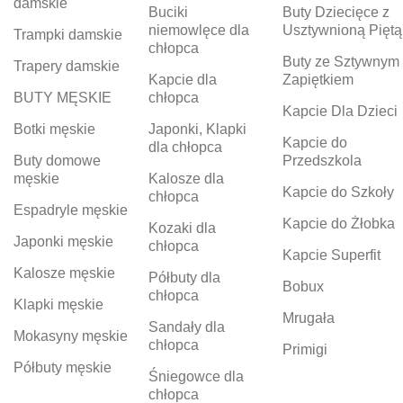
damskie
Buciki
Buty Dziecięce z
niemowlęce dla
Usztywnioną Piętą
Trampki damskie
chłopca
Buty ze Sztywnym
Trapery damskie
Kapcie dla
Zapiętkiem
BUTY MĘSKIE
chłopca
Kapcie Dla Dzieci
Botki męskie
Japonki, Klapki
Kapcie do
dla chłopca
Buty domowe
Przedszkola
męskie
Kalosze dla
Kapcie do Szkoły
chłopca
Espadryle męskie
Kapcie do Żłobka
Kozaki dla
Japonki męskie
chłopca
Kapcie Superfit
Kalosze męskie
Półbuty dla
Bobux
chłopca
Klapki męskie
Mrugała
Sandały dla
Mokasyny męskie
chłopca
Primigi
Półbuty męskie
Śniegowce dla
chłopca