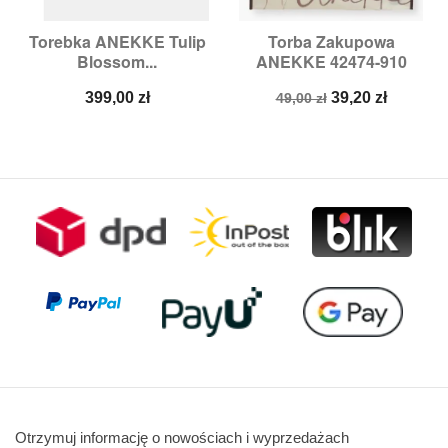
Torebka ANEKKE Tulip
Torba Zakupowa
Blossom...
ANEKKE 42474-910
Cena
Cena
Cena
399,00 zł
39,20 zł
49,00 zł
podstawowa
Otrzymuj informację o nowościach i wyprzedażach