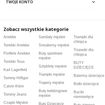
TWOJE KONTO

Zobacz wszystkie kategorie
Anekke
Sandały męskie
Trampki dla
chłopca
Torebki Anekke
Sneakersy męskie
Trzewiki dla
Portfele Anekke
Buty sportowe
chłopca
męskie
Torebki Tous
BUTY
Sztyblety męskie
DZIECIĘCE
Karl Lagerfeld
Trampki męskie
Baleriny dziecięce
Tommy Hilfiger
Trapery męskie
Botki dziecięce
Calvin Klein
Buty trekkingowe
Buciki
Tommy Jeans
męskie
niemowlęce
Czapki Męskie
Buty Dziecięce
Buty zimowe