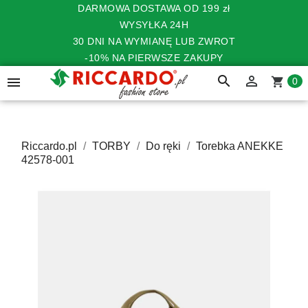
DARMOWA DOSTAWA OD 199 zł
WYSYŁKA 24H
30 DNI NA WYMIANĘ LUB ZWROT
-10% NA PIERWSZE ZAKUPY
search


shopping_cart
0
Riccardo.pl
TORBY
Do ręki
Torebka ANEKKE
42578-001