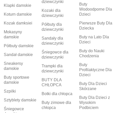
dziewczynki
Buty
Klapki damskie
Wodoodporne Dla
Kozaki dla
Koturn damskie
Dzieci
dziewczynki
Kozak damksiei
Pierwsze Buty Dla
Półbuty dla
Dziecka
dziewczynki
Mokasyny
damskie
Buty na Lato Dla
Sandały dla
Dzieci
dziewczynki
Półbuty damskie
Buty do Nauki
Śniegowce dla
Sandał damskie
Chodzenia
dziewczynki
Sneakersy
Buty
Trampki dla
damskie
Profilaktyczne Dla
dziewczynki
Dzieci
Buty sportowe
BUTY DLA
damskie
Buty Dla Dzieci
CHŁOPCA
Skórzane
Szpilki
Botki dla chłopca
Buty Dla Dzieci z
Sztyblety damskie
Buty zimowe dla
Wysokim
chłopca
Podbiciem
Śniegowce