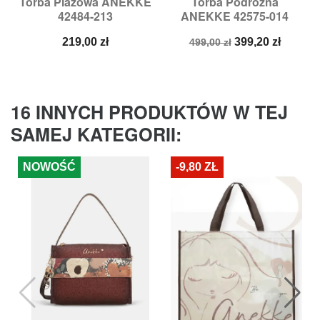
Torba Plażowa ANEKKE
Torba Podróżna
42484-213
ANEKKE 42575-014
Cena
Cena
Cena
219,00 zł
399,20 zł
499,00 zł
podstawowa
16 INNYCH PRODUKTÓW W TEJ
SAMEJ KATEGORII:
NOWOŚĆ
-9,80 ZŁ