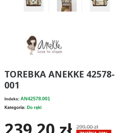
TOREBKA ANEKKE 42578-
001
AN42578.001
Indeks:
Do ręki
Kategoria:
239,20 zł
299,00 zł