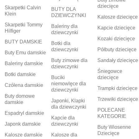
dziecięce
Skarpetki Calvin
BUTY DLA
Klein
DZIEWCZYNKI
Kalosze dziecięce
Skarpetki Tommy
Baleriny dla
Kapcie dziecięce
Hilfiger
dziewczynki
Kozaki dziecięce
BUTY DAMSKIE
Botki dla
dziewczynki
Półbuty dziecięce
Buty Emu damskie
Buty zimowe dla
Sandały dziecięce
Baleriny damskie
dziewczynki
Śniegowce
Botki damskie
Buciki
dziecięce
niemowlęce dla
Czółena damskie
Trampki dziecięce
dziewczynki
Buty domowe
Trzewiki dziecięce
Japonki, Klapki
damskie
dla dziewczynki
POLECANE
Espadryl damskie
KATEGORIE
Kapcie dla
Japonk damskie
dziewczynki
Buty Wiosenne
Dziecięce
Kalosze damskie
Kalosze dla