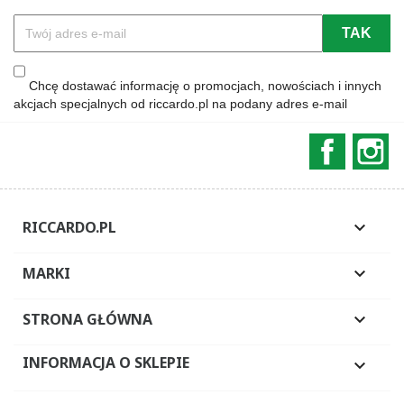
Chcę dostawać informację o promocjach, nowościach i innych
akcjach specjalnych od riccardo.pl na podany adres e-mail
Faceboo
In
RICCARDO.PL

MARKI

STRONA GŁÓWNA

INFORMACJA O SKLEPIE
