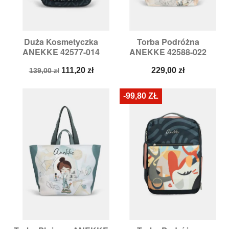
Duża Kosmetyczka
Torba Podróżna
ANEKKE 42577-014
ANEKKE 42588-022
Cena
Cena
Cena
111,20 zł
229,00 zł
139,00 zł
podstawowa
-99,80 ZŁ