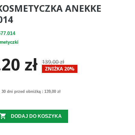
KOSMETYCZKA ANEKKE
014
77.014
metyczki
20 zł
139,00 zł
ZNIŻKA 20%
 30 dni przed obniżką :
139,00 zł

DODAJ DO KOSZYKA