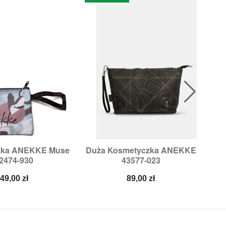
zka ANEKKE Muse
Duża Kosmetyczka ANEKKE

ybki podgląd
Szybki podgląd
2474-930
43577-023
Cena
Cena
49,00 zł
89,00 zł