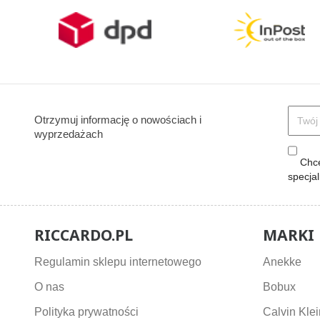
Otrzymuj informację o nowościach i
wyprzedażach
Chcę
specja
RICCARDO.PL
MARKI
Regulamin sklepu internetowego
Anekke
O nas
Bobux
Polityka prywatności
Calvin Klei