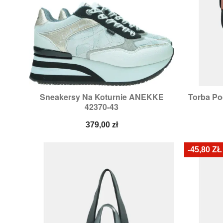
Sneakersy Na Koturnie ANEKKE
Torba P

Szybki podgląd
42370-43
Cena
379,00 zł
-45,80 ZŁ