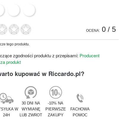
0
/ 5
OCENA:
zcze tego produktu.
czące zgodności produktu z przepisami:
Producent
 za produkt
warto kupować w Riccardo.pl?
30 DNI NA
-10% NA
SYŁKA W
WYMIANĘ
PIERWSZE
FACHOWA
24H
LUB ZWROT
ZAKUPY
POMOC