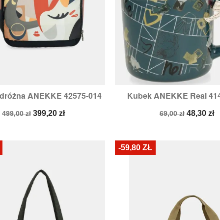
odróżna ANEKKE 42575-014
Kubek ANEKKE Real 414


Szybki podgląd
Szybki podglą
Cena
Cena
Cena
Cena
399,20 zł
48,30 zł
499,00 zł
69,00 zł
podstawowa
podstawowa
-59,80 ZŁ