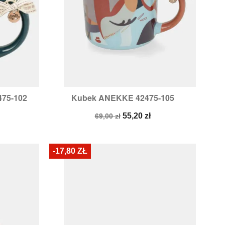
75-102
Kubek ANEKKE 42475-105

d
Szybki podgląd
Cena
Cena
55,20 zł
69,00 zł
podstawowa
-17,80 ZŁ