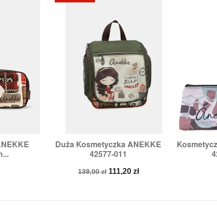
 ANEKKE
Duża Kosmetyczka ANEKKE
Kosmetyc


odgląd
Szybki podgląd
Sz
...
42577-011
4
Cena
Cena
ł
111,20 zł
139,00 zł
podstawowa