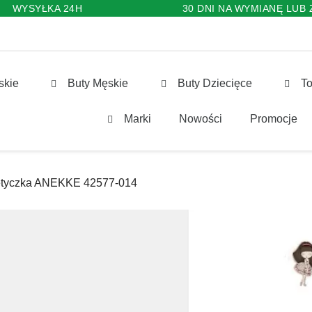
WYSYŁKA 24H
30 DNI NA WYMIANĘ LUB
skie
Buty Męskie
Buty Dziecięce
To
Marki
Nowości
Promocje
tyczka ANEKKE 42577-014