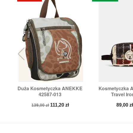
Duża Kosmetyczka ANEKKE
Kosmetyczka


Szybki podgląd
Szybki p
42587-013
Travel Iron
Cena
Cena
Cena
111,20 zł
89,00 z
139,00 zł
podstawowa