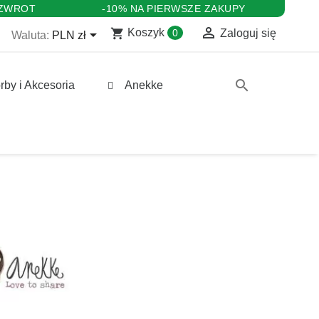
 ZWROT
-10% NA PIERWSZE ZAKUPY

shopping_cart

Koszyk
0
Zaloguj się
Waluta:
PLN zł
search
rby i Akcesoria
Anekke