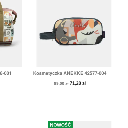
8-001
Kosmetyczka ANEKKE 42577-004

d
Szybki podgląd
Cena
Cena
71,20 zł
89,00 zł
podstawowa
NOWOŚĆ
-1