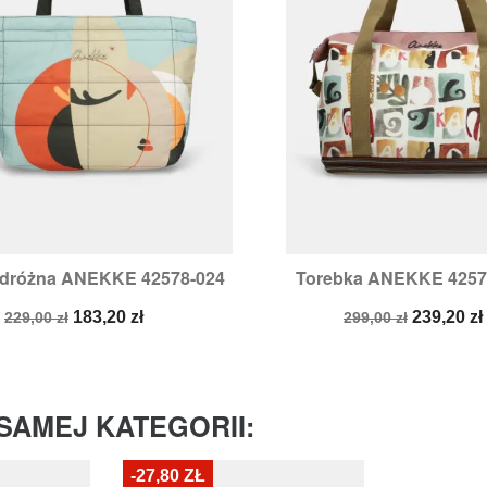
odróżna ANEKKE 42578-024
Torebka ANEKKE 4257


Szybki podgląd
Szybki podglą
Cena
Cena
Cena
Cena
183,20 zł
239,20 zł
229,00 zł
299,00 zł
podstawowa
podstawowa
SAMEJ KATEGORII:
-27,80 ZŁ