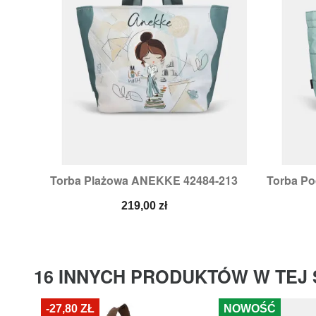
Torba Plażowa ANEKKE 42484-213
Torba P

Szybki podgląd
Cena
219,00 zł
16 INNYCH PRODUKTÓW W TEJ 
-27,80 ZŁ
NOWOŚĆ