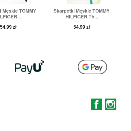
ki Męskie TOMMY
Skarpetki Męskie TOMMY
Sk

ybki podgląd
Szybki podgląd
LFIGER...
HILFIGER Th...
miary:
39/42
Rozmiary:
39/42,
43/46
Ro
Cena
Cena
54,99 zł
54,99 zł
Facebook
Instag