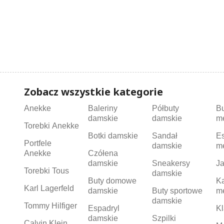
Zobacz wszystkie kategorie
Anekke
Baleriny
Półbuty
B
damskie
damskie
m
Torebki Anekke
Botki damskie
Sandał
Es
Portfele
damskie
m
Anekke
Czółena
damskie
Sneakersy
Ja
Torebki Tous
damskie
Buty domowe
K
Karl Lagerfeld
damskie
Buty sportowe
m
damskie
Tommy Hilfiger
Espadryl
Kl
damskie
Szpilki
Calvin Klein