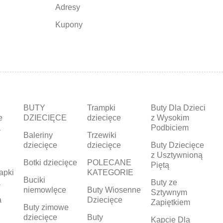
Adresy
Kupony
BUTY
Trampki
Buty Dla Dzieci
e
DZIECIĘCE
dziecięce
z Wysokim
a
Podbiciem
Baleriny
Trzewiki
dziecięce
dziecięce
Buty Dziecięce
z Usztywnioną
Botki dziecięce
POLECANE
Piętą
apki
KATEGORIE
Buciki
a
Buty ze
niemowlęce
Buty Wiosenne
Sztywnym
a
Dziecięce
Zapiętkiem
Buty zimowe
dziecięce
Buty
Kapcie Dla