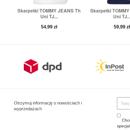
Skarpetki TOMMY JEANS Th
Skarpetki TOMMY


Szybki podgląd
Szybki p
Uni TJ...
Uni TJ..
Rozmiary:
35/38,
39/42,
43/46
Rozmiary:
35/38,
3
Cena
Cena
54,99 zł
59,99 z
Otrzymuj informację o nowościach i
wyprzedażach
Chcę
specja