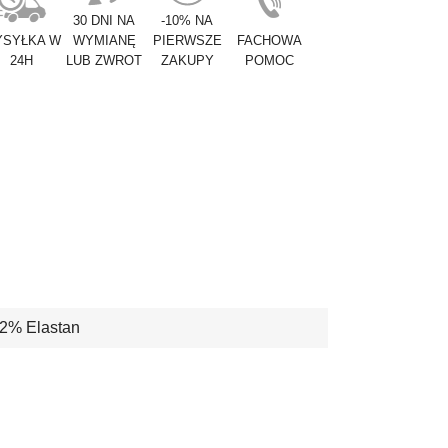
30 DNI NA
-10% NA
SYŁKA W
WYMIANĘ
PIERWSZE
FACHOWA
24H
LUB ZWROT
ZAKUPY
POMOC
2% Elastan