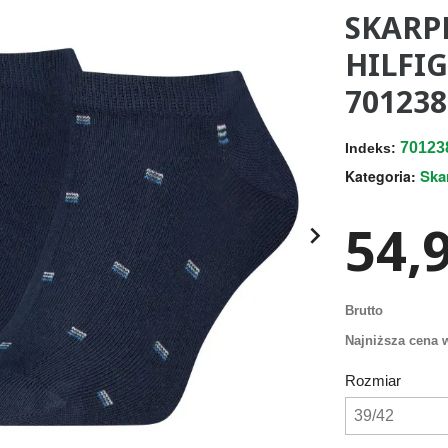
SKARP
HILFI
701238
70123
Indeks:
Ska
Kategoria:
54,9

Brutto
Najniższa cena w
Rozmiar