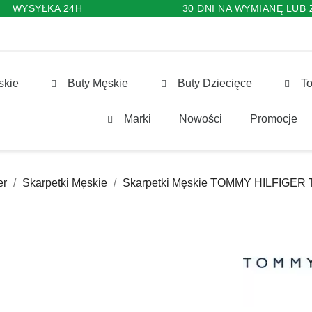
WYSYŁKA 24H
30 DNI NA WYMIANĘ LUB
skie
Buty Męskie
Buty Dziecięce
To
Marki
Nowości
Promocje
er
Skarpetki Męskie
Skarpetki Męskie TOMMY HILFIGER 