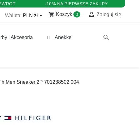
 ZWROT
-10% NA PIERWSZE ZAKUPY

shopping_cart

Koszyk
0
Zaloguj się
Waluta:
PLN zł
search
rby i Akcesoria
Anekke
Th Men Sneaker 2P 701238502 004