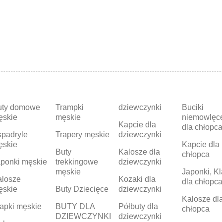
uty domowe
Trampki
dziewczynki
Buciki
ęskie
męskie
niemowlęc
Kapcie dla
dla chłopc
padryle
Trapery męskie
dziewczynki
ęskie
Kapcie dla
Buty
Kalosze dla
chłopca
ponki męskie
trekkingowe
dziewczynki
męskie
Japonki, Kl
alosze
Kozaki dla
dla chłopc
ęskie
Buty Dziecięce
dziewczynki
Kalosze dl
apki męskie
BUTY DLA
Półbuty dla
chłopca
DZIEWCZYNKI
dziewczynki