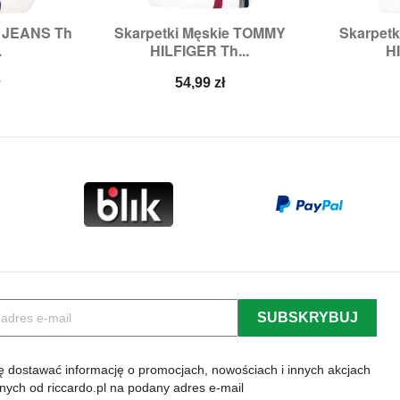
 JEANS Th
Skarpetki Męskie TOMMY
Skarpet


odgląd
Szybki podgląd
Sz
.
HILFIGER Th...
HI
9/42,
43/46
Rozmiary:
43/46
Roz
Cena
ł
54,99 zł
 dostawać informację o promocjach, nowościach i innych akcjach
lnych od riccardo.pl na podany adres e-mail