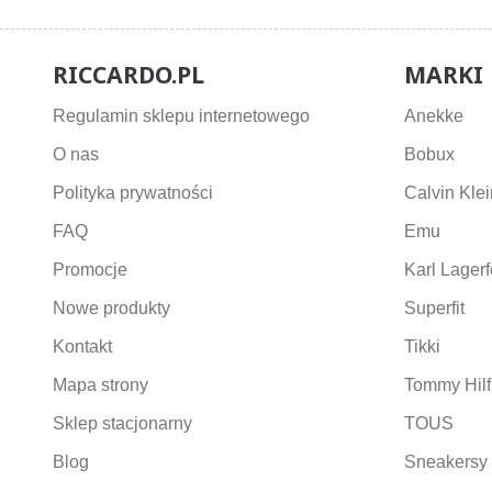
RICCARDO.PL
MARKI
Regulamin sklepu internetowego
Anekke
O nas
Bobux
Polityka prywatności
Calvin Klei
FAQ
Emu
Promocje
Karl Lagerf
Nowe produkty
Superfit
Kontakt
Tikki
Mapa strony
Tommy Hilf
Sklep stacjonarny
TOUS
Blog
Sneakersy 