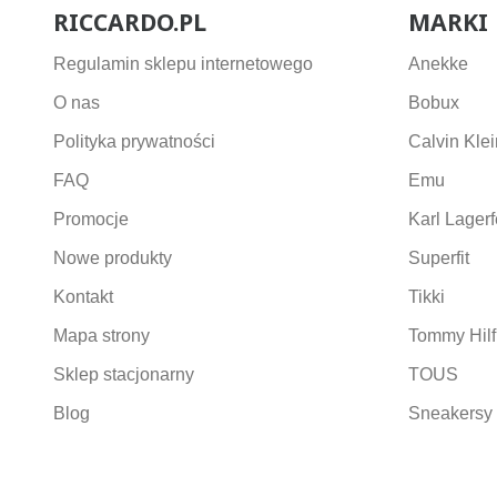
RICCARDO.PL
MARKI
Regulamin sklepu internetowego
Anekke
O nas
Bobux
Polityka prywatności
Calvin Klei
FAQ
Emu
Promocje
Karl Lagerf
Nowe produkty
Superfit
Kontakt
Tikki
Mapa strony
Tommy Hilf
Sklep stacjonarny
TOUS
Blog
Sneakersy 