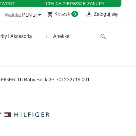
 ZWROT
-10% NA PIERWSZE ZAKUPY

shopping_cart

Koszyk
0
Zaloguj się
Waluta:
PLN zł
search
rby i Akcesoria
Anekke
LFIGER Th Baby Sock 2P 701232719 001