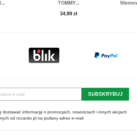
...
TOMMY...
Niemow
1/34
Rozmiary:
19/22,
23/26
Rozmia
Cena
ł
34,99 zł
 dostawać informację o promocjach, nowościach i innych akcjach
lnych od riccardo.pl na podany adres e-mail