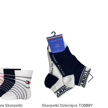
aw Skarpetki
Skarpetki Dziecięce TOMMY
Sk

ybki podgląd
Szybki podgląd