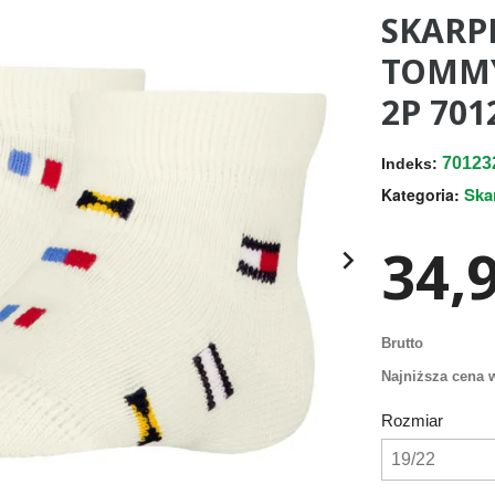
SKARP
TOMMY
2P 701
70123
Indeks:
Ska
Kategoria:
34,9

Brutto
Najniższa cena w
Rozmiar