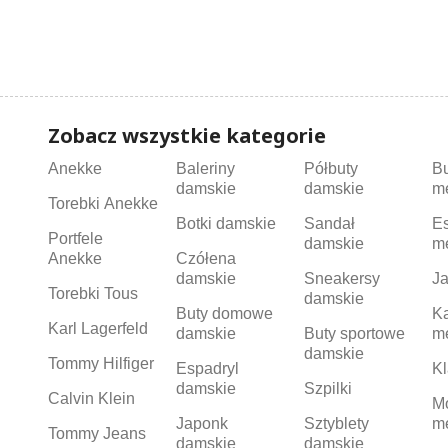
Zobacz wszystkie kategorie
Anekke
Baleriny
Półbuty
B
damskie
damskie
m
Torebki Anekke
Botki damskie
Sandał
Es
Portfele
damskie
m
Anekke
Czółena
damskie
Sneakersy
Ja
Torebki Tous
damskie
Buty domowe
K
Karl Lagerfeld
damskie
Buty sportowe
m
damskie
Tommy Hilfiger
Espadryl
Kl
damskie
Szpilki
Calvin Klein
M
Japonk
Sztyblety
m
Tommy Jeans
damskie
damskie