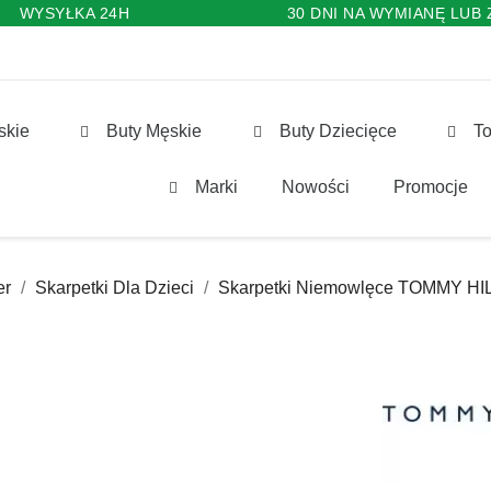
WYSYŁKA 24H
30 DNI NA WYMIANĘ LUB
skie
Buty Męskie
Buty Dziecięce
To
Marki
Nowości
Promocje
er
Skarpetki Dla Dzieci
Skarpetki Niemowlęce TOMMY HI