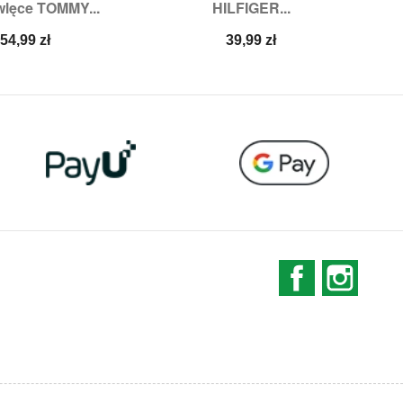
lęce TOMMY...
HILFIGER...
ry:
15/18,
19/22
Rozmiary:
31/34
Cena
Cena
54,99 zł
39,99 zł
Facebook
Instag