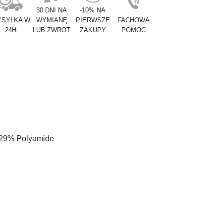
30 DNI NA
-10% NA
SYŁKA W
WYMIANĘ
PIERWSZE
FACHOWA
24H
LUB ZWROT
ZAKUPY
POMOC
- 29% Polyamide