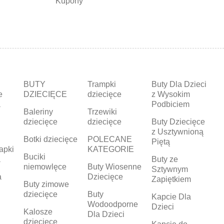
Kupony
BUTY
Trampki
Buty Dla Dzieci
e
DZIECIĘCE
dziecięce
z Wysokim
a
Podbiciem
Baleriny
Trzewiki
dziecięce
dziecięce
Buty Dziecięce
z Usztywnioną
Botki dziecięce
POLECANE
Piętą
apki
KATEGORIE
Buciki
a
Buty ze
niemowlęce
Buty Wiosenne
Sztywnym
a
Dziecięce
Zapiętkiem
Buty zimowe
dziecięce
Buty
Kapcie Dla
Wodoodporne
Dzieci
Kalosze
Dla Dzieci
dziecięce