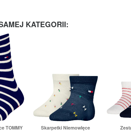
SAMEJ KATEGORII:
ięce TOMMY
Skarpetki Niemowlęce
Zest


odgląd
Szybki podgląd
Sz