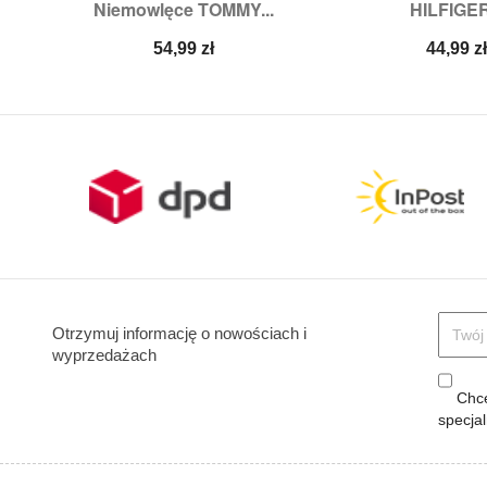
Niemowlęce TOMMY...
HILFIGER
Rozmiary:
11/14,
15/18
Rozmiary:
3
Cena
Cena
54,99 zł
44,99 z
Otrzymuj informację o nowościach i
wyprzedażach
Chcę
specja