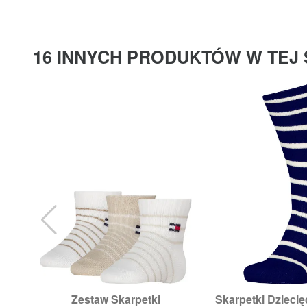
16 INNYCH PRODUKTÓW W TEJ 
Zestaw Skarpetki
Skarpetki Dziec


Szybki podgląd
Szybki p