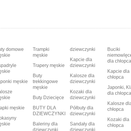
uty domowe
Trampki
dziewczynki
Buciki
ęskie
męskie
niemowlęc
Kapcie dla
dla chłopc
padryle
Trapery męskie
dziewczynki
ęskie
Kapcie dla
Buty
Kalosze dla
chłopca
ponki męskie
trekkingowe
dziewczynki
męskie
Japonki, Kl
alosze
Kozaki dla
dla chłopc
ęskie
Buty Dziecięce
dziewczynki
Kalosze dl
apki męskie
BUTY DLA
Półbuty dla
chłopca
DZIEWCZYNKI
dziewczynki
okasyny
Kozaki dla
ęskie
Baleriny dla
Sandały dla
chłopca
dziewczynki
dziewczynki