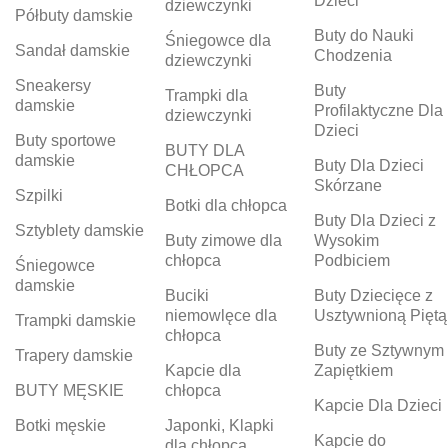
Dzieci
dziewczynki
Półbuty damskie
Buty do Nauki
Śniegowce dla
Sandał damskie
Chodzenia
dziewczynki
Sneakersy
Buty
Trampki dla
damskie
Profilaktyczne Dla
dziewczynki
Dzieci
Buty sportowe
BUTY DLA
damskie
Buty Dla Dzieci
CHŁOPCA
Skórzane
Szpilki
Botki dla chłopca
Buty Dla Dzieci z
Sztyblety damskie
Buty zimowe dla
Wysokim
chłopca
Podbiciem
Śniegowce
damskie
Buciki
Buty Dziecięce z
niemowlęce dla
Usztywnioną Piętą
Trampki damskie
chłopca
Buty ze Sztywnym
Trapery damskie
Kapcie dla
Zapiętkiem
BUTY MĘSKIE
chłopca
Kapcie Dla Dzieci
Botki męskie
Japonki, Klapki
Kapcie do
dla chłopca