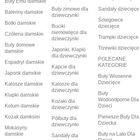
Buty Emu damskie
Buty zimowe dla
Sandały dziecięce
Baleriny damskie
dziewczynki
Śniegowce
Botki damskie
Buciki
dziecięce
niemowlęce dla
Czółena damskie
Trampki dziecięce
dziewczynki
Buty domowe
Trzewiki dziecięce
Japonki, Klapki
damskie
dla dziewczynki
POLECANE
Espadryl damskie
KATEGORIE
Kapcie dla
Japonk damskie
dziewczynki
Buty Wiosenne
Dziecięce
Kalosze damskie
Kalosze dla
dziewczynki
Buty
Klapki damskie
Wodoodporne Dla
Kozaki dla
Koturn damskie
Dzieci
dziewczynki
Kozak damksiei
Pierwsze Buty Dla
Półbuty dla
Dziecka
dziewczynki
Mokasyny
damskie
Buty na Lato Dla
Sandały dla