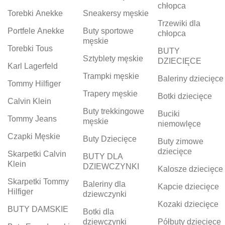
chłopca
Torebki Anekke
Sneakersy męskie
Trzewiki dla
Portfele Anekke
Buty sportowe
chłopca
męskie
Torebki Tous
BUTY
Sztyblety męskie
DZIECIĘCE
Karl Lagerfeld
Trampki męskie
Baleriny dziecięce
Tommy Hilfiger
Trapery męskie
Botki dziecięce
Calvin Klein
Buty trekkingowe
Buciki
Tommy Jeans
męskie
niemowlęce
Czapki Męskie
Buty Dziecięce
Buty zimowe
dziecięce
Skarpetki Calvin
BUTY DLA
Klein
DZIEWCZYNKI
Kalosze dziecięce
Skarpetki Tommy
Baleriny dla
Kapcie dziecięce
Hilfiger
dziewczynki
Kozaki dziecięce
BUTY DAMSKIE
Botki dla
dziewczynki
Półbuty dziecięce