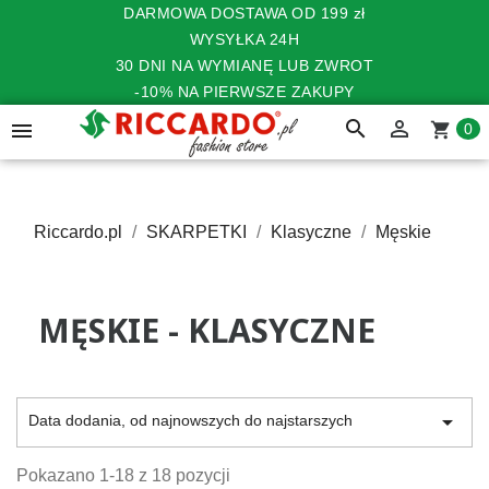
DARMOWA DOSTAWA OD 199 zł
WYSYŁKA 24H
30 DNI NA WYMIANĘ LUB ZWROT
-10% NA PIERWSZE ZAKUPY
search


shopping_cart
0
Riccardo.pl
SKARPETKI
Klasyczne
Męskie
MĘSKIE - KLASYCZNE

Data dodania, od najnowszych do najstarszych
Pokazano 1-18 z 18 pozycji