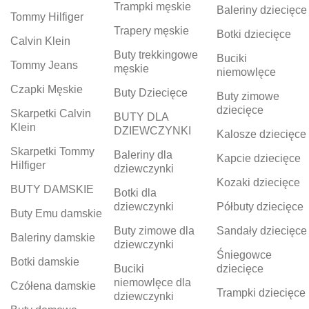
Trampki męskie
Baleriny dziecięce
Tommy Hilfiger
Trapery męskie
Botki dziecięce
Calvin Klein
Buty trekkingowe
Buciki
Tommy Jeans
męskie
niemowlęce
Czapki Męskie
Buty Dziecięce
Buty zimowe
dziecięce
Skarpetki Calvin
BUTY DLA
Klein
DZIEWCZYNKI
Kalosze dziecięce
Skarpetki Tommy
Baleriny dla
Kapcie dziecięce
Hilfiger
dziewczynki
Kozaki dziecięce
BUTY DAMSKIE
Botki dla
dziewczynki
Półbuty dziecięce
Buty Emu damskie
Buty zimowe dla
Sandały dziecięce
Baleriny damskie
dziewczynki
Śniegowce
Botki damskie
Buciki
dziecięce
niemowlęce dla
Czółena damskie
Trampki dziecięce
dziewczynki