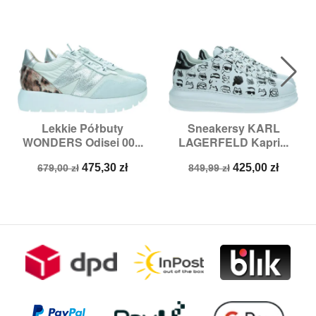
Lekkie Półbuty
Sneakersy KARL
WONDERS Odisei 00...
LAGERFELD Kapri...
Cena
Cena
Cena
Cena
475,30 zł
425,00 zł
679,00 zł
849,99 zł
podstawowa
podstawowa