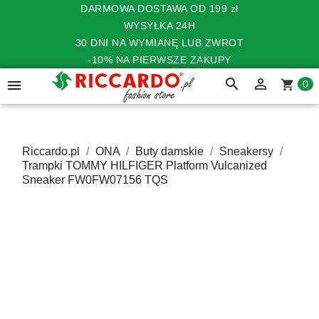
DARMOWA DOSTAWA OD 199 zł
WYSYŁKA 24H
30 DNI NA WYMIANĘ LUB ZWROT
-10% NA PIERWSZE ZAKUPY
search


shopping_cart
0
Riccardo.pl
ONA
Buty damskie
Sneakersy
Trampki TOMMY HILFIGER Platform Vulcanized
Sneaker FW0FW07156 TQS