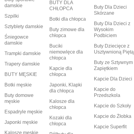
BUTY DLA
damskie
Buty Dla Dzieci
CHŁOPCA
Skórzane
Szpilki
Botki dla chłopca
Buty Dla Dzieci z
Sztyblety damskie
Buty zimowe dla
Wysokim
chłopca
Podbiciem
Śniegowce
damskie
Buciki
Buty Dziecięce z
niemowlęce dla
Usztywnioną Piętą
Trampki damskie
chłopca
Buty ze Sztywnym
Trapery damskie
Kapcie dla
Zapiętkiem
BUTY MĘSKIE
chłopca
Kapcie Dla Dzieci
Botki męskie
Japonki, Klapki
Kapcie do
dla chłopca
Buty domowe
Przedszkola
męskie
Kalosze dla
Kapcie do Szkoły
chłopca
Espadryle męskie
Kapcie do Żłobka
Kozaki dla
Japonki męskie
chłopca
Kapcie Superfit
Kalosze męskie