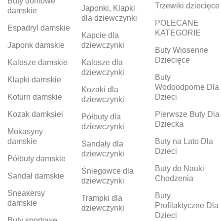
Buty domowe
Trzewiki dziecięce
Japonki, Klapki
damskie
dla dziewczynki
POLECANE
Espadryl damskie
KATEGORIE
Kapcie dla
Japonk damskie
dziewczynki
Buty Wiosenne
Dziecięce
Kalosze damskie
Kalosze dla
dziewczynki
Buty
Klapki damskie
Wodoodporne Dla
Kozaki dla
Koturn damskie
Dzieci
dziewczynki
Kozak damksiei
Pierwsze Buty Dla
Półbuty dla
Dziecka
dziewczynki
Mokasyny
damskie
Buty na Lato Dla
Sandały dla
Dzieci
dziewczynki
Półbuty damskie
Buty do Nauki
Śniegowce dla
Sandał damskie
Chodzenia
dziewczynki
Sneakersy
Buty
Trampki dla
damskie
Profilaktyczne Dla
dziewczynki
Dzieci
Buty sportowe