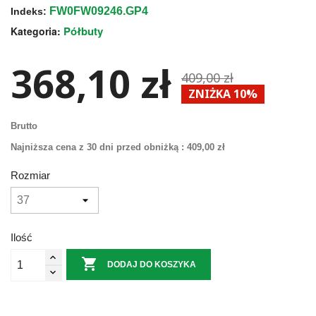
FW0FW09246.GP4
Indeks:
Półbuty
Kategoria:
368,10 zł
409,00 zł
ZNIŻKA 10%
Brutto
Najniższa cena z 30 dni przed obniżką :
409,00 zł
Rozmiar
Ilość

DODAJ DO KOSZYKA