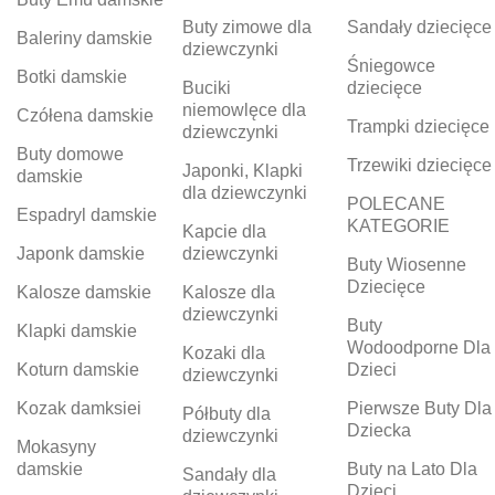
Buty zimowe dla
Sandały dziecięce
Baleriny damskie
dziewczynki
Śniegowce
Botki damskie
Buciki
dziecięce
niemowlęce dla
Czółena damskie
Trampki dziecięce
dziewczynki
Buty domowe
Trzewiki dziecięce
Japonki, Klapki
damskie
dla dziewczynki
POLECANE
Espadryl damskie
KATEGORIE
Kapcie dla
Japonk damskie
dziewczynki
Buty Wiosenne
Dziecięce
Kalosze damskie
Kalosze dla
dziewczynki
Buty
Klapki damskie
Wodoodporne Dla
Kozaki dla
Koturn damskie
Dzieci
dziewczynki
Kozak damksiei
Pierwsze Buty Dla
Półbuty dla
Dziecka
dziewczynki
Mokasyny
damskie
Buty na Lato Dla
Sandały dla
Dzieci