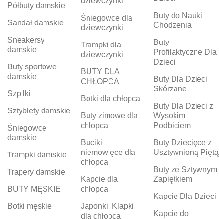
dziewczynki
Półbuty damskie
Buty do Nauki
Śniegowce dla
Sandał damskie
Chodzenia
dziewczynki
Sneakersy
Buty
Trampki dla
damskie
Profilaktyczne Dla
dziewczynki
Dzieci
Buty sportowe
BUTY DLA
damskie
Buty Dla Dzieci
CHŁOPCA
Skórzane
Szpilki
Botki dla chłopca
Buty Dla Dzieci z
Sztyblety damskie
Buty zimowe dla
Wysokim
chłopca
Podbiciem
Śniegowce
damskie
Buciki
Buty Dziecięce z
niemowlęce dla
Usztywnioną Piętą
Trampki damskie
chłopca
Buty ze Sztywnym
Trapery damskie
Kapcie dla
Zapiętkiem
BUTY MĘSKIE
chłopca
Kapcie Dla Dzieci
Botki męskie
Japonki, Klapki
Kapcie do
dla chłopca