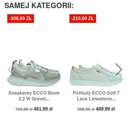
SAMEJ KATEGORII:
-308,00 ZŁ
-210,00 ZŁ
Sneakersy ECCO Biom
Półbuty ECCO Soft 7
2.2 W Gravel...
Lace Limestone...
Cena
Cena
Cena
Cena
461,99 zł
489,99 zł
769,99 zł
699,99 zł
podstawowa
podstawowa