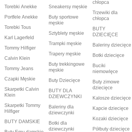
chłopca
Torebki Anekke
Sneakersy męskie
Trzewiki dla
Portfele Anekke
Buty sportowe
chłopca
męskie
Torebki Tous
BUTY
Sztyblety męskie
DZIECIĘCE
Karl Lagerfeld
Trampki męskie
Baleriny dziecięce
Tommy Hilfiger
Trapery męskie
Botki dziecięce
Calvin Klein
Buty trekkingowe
Buciki
Tommy Jeans
męskie
niemowlęce
Czapki Męskie
Buty Dziecięce
Buty zimowe
dziecięce
Skarpetki Calvin
BUTY DLA
Klein
DZIEWCZYNKI
Kalosze dziecięce
Skarpetki Tommy
Baleriny dla
Kapcie dziecięce
Hilfiger
dziewczynki
Kozaki dziecięce
BUTY DAMSKIE
Botki dla
dziewczynki
Półbuty dziecięce
Buty Emu damskie