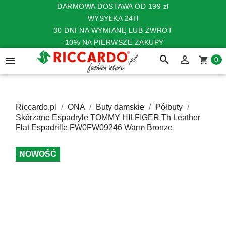
DARMOWA DOSTAWA OD 199 zł
WYSYŁKA 24H
30 DNI NA WYMIANĘ LUB ZWROT
-10% NA PIERWSZE ZAKUPY
search


shopping_cart
0
Riccardo.pl
ONA
Buty damskie
Półbuty
Skórzane Espadryle TOMMY HILFIGER Th Leather
Flat Espadrille FW0FW09246 Warm Bronze
NOWOŚĆ