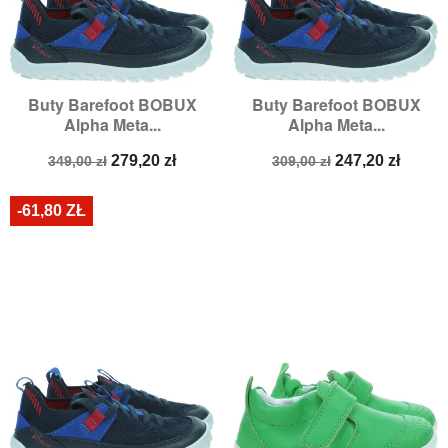
Buty Barefoot BOBUX
Buty Barefoot BOBUX
Alpha Meta...
Alpha Meta...
Cena
Cena
Cena
Cena
279,20 zł
247,20 zł
349,00 zł
309,00 zł
podstawowa
podstawowa
-61,80 ZŁ