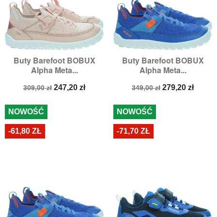
Buty Barefoot BOBUX
Buty Barefoot BOBUX
Alpha Meta...
Alpha Meta...
Cena
Cena
Cena
Cena
247,20 zł
279,20 zł
309,00 zł
349,00 zł
podstawowa
podstawowa
NOWOŚĆ
NOWOŚĆ
-61,80 ZŁ
-71,70 ZŁ