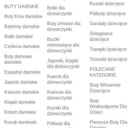
Kozaki dziecięce
BUTY DAMSKIE
Botki dla
dziewczynki
Półbuty dziecięce
Buty Emu damskie
Buty zimowe dla
Sandały dziecięce
Baleriny damskie
dziewczynki
Śniegowce
Botki damskie
Buciki
dziecięce
niemowlęce dla
Czółena damskie
Trampki dziecięce
dziewczynki
Buty domowe
Trzewiki dziecięce
Japonki, Klapki
damskie
dla dziewczynki
POLECANE
Espadryl damskie
KATEGORIE
Kapcie dla
Japonk damskie
dziewczynki
Buty Wiosenne
Dziecięce
Kalosze damskie
Kalosze dla
dziewczynki
Buty
Klapki damskie
Wodoodporne Dla
Kozaki dla
Koturn damskie
Dzieci
dziewczynki
Kozak damksiei
Pierwsze Buty Dla
Półbuty dla
Dziecka