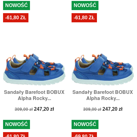
NOWOŚĆ
NOWOŚĆ
-61,80 ZŁ
-61,80 ZŁ
Sandały Barefoot BOBUX
Sandały Barefoot BOBUX
Alpha Rocky...
Alpha Rocky...
Cena
Cena
Cena
Cena
247,20 zł
247,20 zł
309,00 zł
309,00 zł
podstawowa
podstawowa
NOWOŚĆ
NOWOŚĆ
-61,80 ZŁ
-69,80 ZŁ