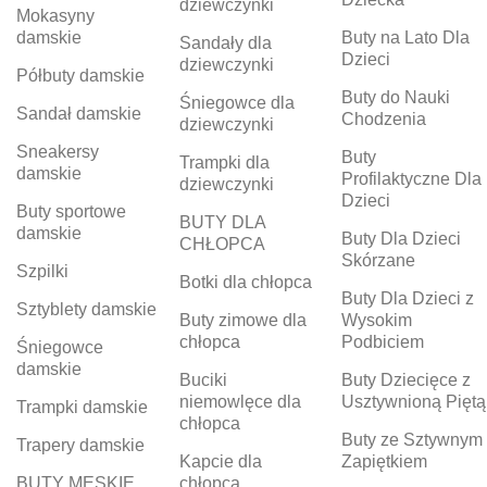
dziewczynki
Mokasyny
damskie
Buty na Lato Dla
Sandały dla
Dzieci
dziewczynki
Półbuty damskie
Buty do Nauki
Śniegowce dla
Sandał damskie
Chodzenia
dziewczynki
Sneakersy
Buty
Trampki dla
damskie
Profilaktyczne Dla
dziewczynki
Dzieci
Buty sportowe
BUTY DLA
damskie
Buty Dla Dzieci
CHŁOPCA
Skórzane
Szpilki
Botki dla chłopca
Buty Dla Dzieci z
Sztyblety damskie
Buty zimowe dla
Wysokim
chłopca
Podbiciem
Śniegowce
damskie
Buciki
Buty Dziecięce z
niemowlęce dla
Usztywnioną Piętą
Trampki damskie
chłopca
Buty ze Sztywnym
Trapery damskie
Kapcie dla
Zapiętkiem
BUTY MĘSKIE
chłopca