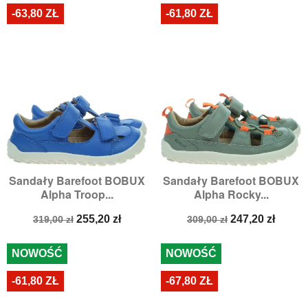
-63,80 ZŁ
-61,80 ZŁ
Sandały Barefoot BOBUX
Sandały Barefoot BOBUX
Alpha Troop...
Alpha Rocky...
Cena
Cena
Cena
Cena
255,20 zł
247,20 zł
319,00 zł
309,00 zł
podstawowa
podstawowa
NOWOŚĆ
NOWOŚĆ
-61,80 ZŁ
-67,80 ZŁ