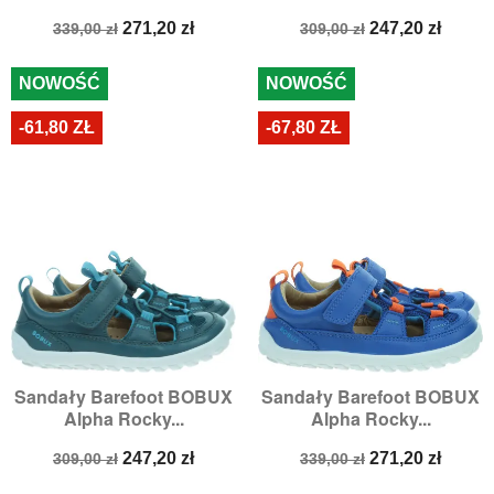
Cena
Cena
Cena
Cena
271,20 zł
247,20 zł
339,00 zł
309,00 zł
podstawowa
podstawowa
NOWOŚĆ
NOWOŚĆ
-61,80 ZŁ
-67,80 ZŁ
Sandały Barefoot BOBUX
Sandały Barefoot BOBUX
Alpha Rocky...
Alpha Rocky...
Cena
Cena
Cena
Cena
247,20 zł
271,20 zł
309,00 zł
339,00 zł
podstawowa
podstawowa