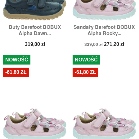
Buty Barefoot BOBUX
Sandały Barefoot BOBUX
Alpha Dawn...
Alpha Rocky...
Cena
Cena
Cena
319,00 zł
271,20 zł
339,00 zł
podstawowa
NOWOŚĆ
NOWOŚĆ
-61,80 ZŁ
-61,80 ZŁ