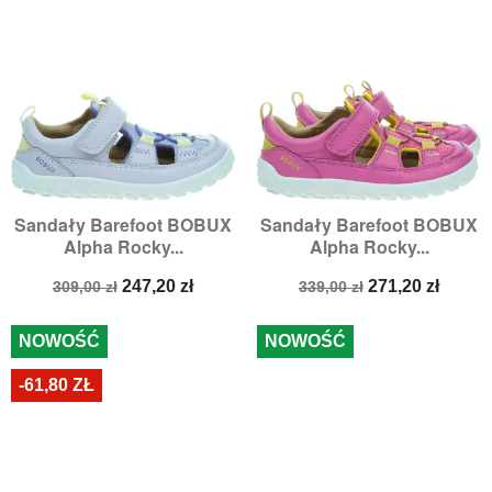
Sandały Barefoot BOBUX
Sandały Barefoot BOBUX
Alpha Rocky...
Alpha Rocky...
Cena
Cena
Cena
Cena
247,20 zł
271,20 zł
309,00 zł
339,00 zł
podstawowa
podstawowa
NOWOŚĆ
NOWOŚĆ
-61,80 ZŁ