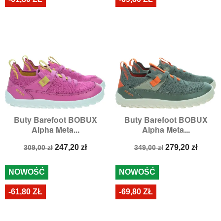
Buty Barefoot BOBUX
Buty Barefoot BOBUX
Alpha Meta...
Alpha Meta...
Cena
Cena
Cena
Cena
247,20 zł
279,20 zł
309,00 zł
349,00 zł
podstawowa
podstawowa
NOWOŚĆ
NOWOŚĆ
-61,80 ZŁ
-69,80 ZŁ