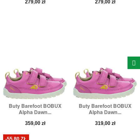
Cena
Cena
279,00 zł
279,00 zł
Buty Barefoot BOBUX
Buty Barefoot BOBUX
Alpha Dawn...
Alpha Dawn...
Cena
Cena
359,00 zł
319,00 zł
-55,80 ZŁ