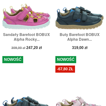
Sandały Barefoot BOBUX
Buty Barefoot BOBUX
Alpha Rocky...
Alpha Dawn...
Cena
Cena
Cena
247,20 zł
319,00 zł
309,00 zł
podstawowa
NOWOŚĆ
NOWOŚĆ
-67,80 ZŁ