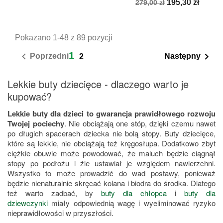
Cena
Cena
195,30 zł
279,00 zł
podstawowa
Pokazano 1-48 z 89 pozycji
1


Poprzedni
Następny
2
Lekkie buty dziecięce - dlaczego warto je
kupować?
Lekkie buty dla dzieci to gwarancja prawidłowego rozwoju
Twojej pociechy
. Nie obciążają one stóp, dzięki czemu nawet
po długich spacerach dziecka nie bolą stopy. Buty dziecięce,
które są lekkie, nie obciążają też kręgosłupa. Dodatkowo zbyt
ciężkie obuwie może powodować, że maluch będzie ciągnął
stopy po podłożu i źle ustawiał je względem nawierzchni.
Wszystko to może prowadzić do wad postawy, ponieważ
będzie nienaturalnie skręcać kolana i biodra do środka. Dlatego
też warto zadbać, by
buty dla chłopca
i
buty dla
dziewczynki
miały odpowiednią wagę i wyeliminować ryzyko
nieprawidłowości w przyszłości.