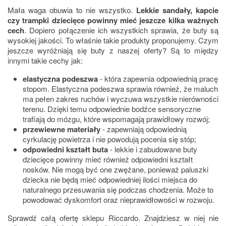
Mała waga obuwia to nie wszystko.
Lekkie sandały, kapcie
czy trampki dziecięce powinny mieć jeszcze kilka ważnych
cech
. Dopiero połączenie ich wszystkich sprawia, że buty są
wysokiej jakości. To właśnie takie produkty proponujemy. Czym
jeszcze wyróżniają się buty z naszej oferty? Są to między
innymi takie cechy jak:
elastyczna podeszwa
- która zapewnia odpowiednią pracę
stopom. Elastyczna podeszwa sprawia również, że maluch
ma pełen zakres ruchów i wyczuwa wszystkie nierówności
terenu. Dzięki temu odpowiednie bodźce sensoryczne
trafiają do mózgu, które wspomagają prawidłowy rozwój;
przewiewne materiały
- zapewniają odpowiednią
cyrkulację powietrza i nie powodują pocenia się stóp;
odpowiedni kształt buta
- lekkie i zabudowane buty
dziecięce powinny mieć również odpowiedni kształt
nosków. Nie mogą być one zwężane, ponieważ paluszki
dziecka nie będą mieć odpowiedniej ilości miejsca do
naturalnego przesuwania się podczas chodzenia. Może to
powodować dyskomfort oraz nieprawidłowości w rozwoju.
Sprawdź całą ofertę sklepu Riccardo. Znajdziesz w niej nie