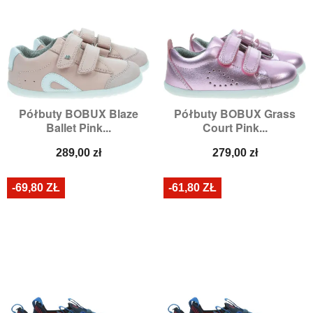
Półbuty BOBUX Blaze
Półbuty BOBUX Grass
Ballet Pink...
Court Pink...
Cena
Cena
289,00 zł
279,00 zł
-69,80 ZŁ
-61,80 ZŁ