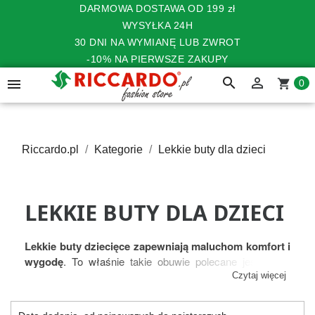
DARMOWA DOSTAWA OD 199 zł
WYSYŁKA 24H
30 DNI NA WYMIANĘ LUB ZWROT
-10% NA PIERWSZE ZAKUPY
search


shopping_cart
0
Riccardo.pl
Kategorie
Lekkie buty dla dzieci
LEKKIE BUTY DLA DZIECI
Lekkie buty dziecięce zapewniają maluchom komfort i
wygodę
. To właśnie takie obuwie polecane jest przez
specjalistów dla dzieci w każdym wieku. Dlatego też
Czytaj więcej
podczas zakupów warto sprawdzać nie tylko rozmiar
obuwia, czy jego wygląd, ale przede wszystkim wagę.