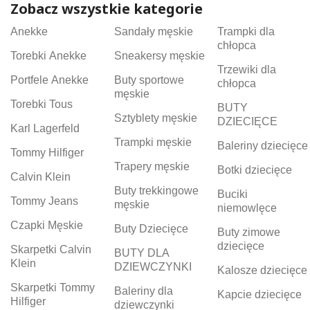
Zobacz wszystkie kategorie
Anekke
Sandały męskie
Trampki dla
chłopca
Torebki Anekke
Sneakersy męskie
Trzewiki dla
Portfele Anekke
Buty sportowe
chłopca
męskie
Torebki Tous
BUTY
Sztyblety męskie
DZIECIĘCE
Karl Lagerfeld
Trampki męskie
Baleriny dziecięce
Tommy Hilfiger
Trapery męskie
Botki dziecięce
Calvin Klein
Buty trekkingowe
Buciki
Tommy Jeans
męskie
niemowlęce
Czapki Męskie
Buty Dziecięce
Buty zimowe
dziecięce
Skarpetki Calvin
BUTY DLA
Klein
DZIEWCZYNKI
Kalosze dziecięce
Skarpetki Tommy
Baleriny dla
Kapcie dziecięce
Hilfiger
dziewczynki