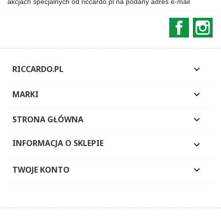
akcjach specjalnych od riccardo.pl na podany adres e-mail
Faceboo
In
RICCARDO.PL

MARKI

STRONA GŁÓWNA

INFORMACJA O SKLEPIE

TWOJE KONTO
