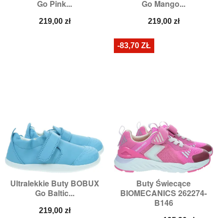
Go Pink...
Go Mango...
Cena
Cena
219,00 zł
219,00 zł
-83,70 ZŁ
Ultralekkie Buty BOBUX
Buty Świecące
Go Baltic...
BIOMECANICS 262274-
B146
Cena
219,00 zł