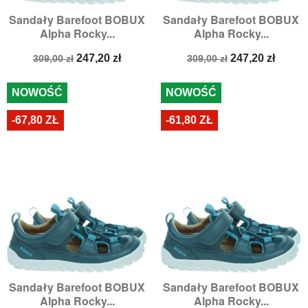
Sandały Barefoot BOBUX
Sandały Barefoot BOBUX
Alpha Rocky...
Alpha Rocky...
Cena
Cena
Cena
Cena
247,20 zł
247,20 zł
309,00 zł
309,00 zł
podstawowa
podstawowa
NOWOŚĆ
NOWOŚĆ
-67,80 ZŁ
-61,80 ZŁ
Sandały Barefoot BOBUX
Sandały Barefoot BOBUX
Alpha Rocky...
Alpha Rocky...