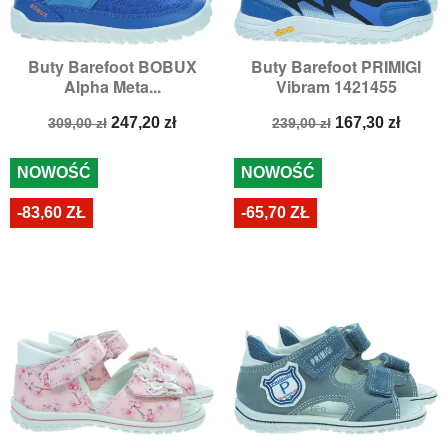
Buty Barefoot BOBUX
Buty Barefoot PRIMIGI
Alpha Meta...
Vibram 1421455
Cena
Cena
Cena
Cena
247,20 zł
167,30 zł
309,00 zł
239,00 zł
podstawowa
podstawowa
NOWOŚĆ
NOWOŚĆ
-83,60 ZŁ
-65,70 ZŁ