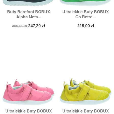
Buty Barefoot BOBUX
Ultralekkie Buty BOBUX
Alpha Meta...
Go Retro...
Cena
Cena
Cena
247,20 zł
219,00 zł
309,00 zł
podstawowa
Ultralekkie Buty BOBUX
Ultralekkie Buty BOBUX