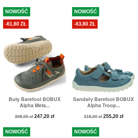
podstawowa
podstawowa
NOWOŚĆ
NOWOŚĆ
-61,80 ZŁ
-63,80 ZŁ
Buty Barefoot BOBUX
Sandały Barefoot BOBUX
Alpha Meta...
Alpha Troop...
Cena
Cena
Cena
Cena
247,20 zł
255,20 zł
309,00 zł
319,00 zł
podstawowa
podstawowa
NOWOŚĆ
NOWOŚĆ