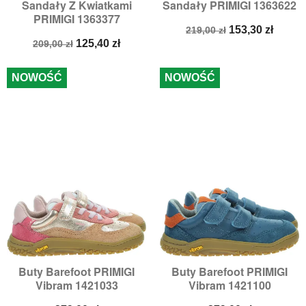
Sandały Z Kwiatkami
Sandały PRIMIGI 1363622
PRIMIGI 1363377
Cena
Cena
153,30 zł
219,00 zł
Cena
Cena
podstawowa
125,40 zł
209,00 zł
podstawowa
NOWOŚĆ
NOWOŚĆ
Buty Barefoot PRIMIGI
Buty Barefoot PRIMIGI
Vibram 1421033
Vibram 1421100