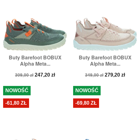
Buty Barefoot BOBUX
Buty Barefoot BOBUX
Alpha Meta...
Alpha Meta...
Cena
Cena
Cena
Cena
247,20 zł
279,20 zł
309,00 zł
349,00 zł
podstawowa
podstawowa
NOWOŚĆ
NOWOŚĆ
-61,80 ZŁ
-69,80 ZŁ