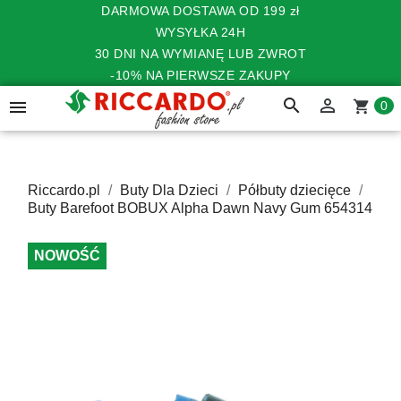
DARMOWA DOSTAWA OD 199 zł
WYSYŁKA 24H
30 DNI NA WYMIANĘ LUB ZWROT
-10% NA PIERWSZE ZAKUPY
search


shopping_cart
0
Riccardo.pl
Buty Dla Dzieci
Półbuty dziecięce
Buty Barefoot BOBUX Alpha Dawn Navy Gum 654314
NOWOŚĆ