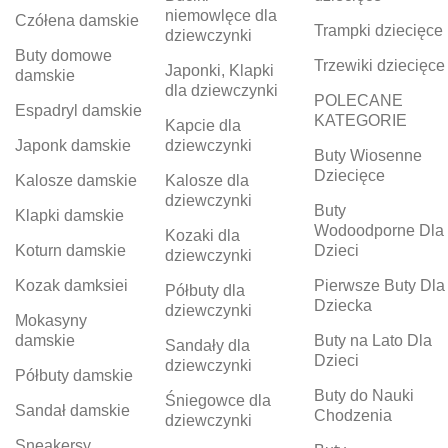
niemowlęce dla
Czółena damskie
Trampki dziecięce
dziewczynki
Buty domowe
Trzewiki dziecięce
Japonki, Klapki
damskie
dla dziewczynki
POLECANE
Espadryl damskie
KATEGORIE
Kapcie dla
Japonk damskie
dziewczynki
Buty Wiosenne
Dziecięce
Kalosze damskie
Kalosze dla
dziewczynki
Buty
Klapki damskie
Wodoodporne Dla
Kozaki dla
Koturn damskie
Dzieci
dziewczynki
Kozak damksiei
Pierwsze Buty Dla
Półbuty dla
Dziecka
dziewczynki
Mokasyny
damskie
Buty na Lato Dla
Sandały dla
Dzieci
dziewczynki
Półbuty damskie
Buty do Nauki
Śniegowce dla
Sandał damskie
Chodzenia
dziewczynki
Sneakersy