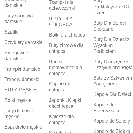
Buty
Trampki dla
damskie
Profilaktyczne Dla
dziewczynki
Dzieci
Buty sportowe
BUTY DLA
damskie
Buty Dla Dzieci
CHŁOPCA
Skórzane
Szpilki
Botki dla chłopca
Buty Dla Dzieci z
Sztyblety damskie
Buty zimowe dla
Wysokim
chłopca
Podbiciem
Śniegowce
damskie
Buciki
Buty Dziecięce z
niemowlęce dla
Usztywnioną Piętą
Trampki damskie
chłopca
Buty ze Sztywnym
Trapery damskie
Kapcie dla
Zapiętkiem
BUTY MĘSKIE
chłopca
Kapcie Dla Dzieci
Botki męskie
Japonki, Klapki
Kapcie do
dla chłopca
Buty domowe
Przedszkola
męskie
Kalosze dla
Kapcie do Szkoły
chłopca
Espadryle męskie
Kapcie do Żłobka
Kozaki dla