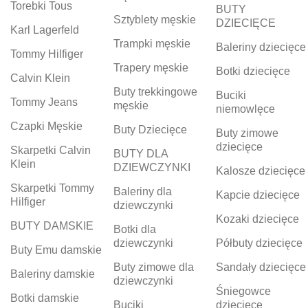
Torebki Tous
BUTY
Sztyblety męskie
DZIECIĘCE
Karl Lagerfeld
Trampki męskie
Baleriny dziecięce
Tommy Hilfiger
Trapery męskie
Botki dziecięce
Calvin Klein
Buty trekkingowe
Buciki
Tommy Jeans
męskie
niemowlęce
Czapki Męskie
Buty Dziecięce
Buty zimowe
dziecięce
Skarpetki Calvin
BUTY DLA
Klein
DZIEWCZYNKI
Kalosze dziecięce
Skarpetki Tommy
Baleriny dla
Kapcie dziecięce
Hilfiger
dziewczynki
Kozaki dziecięce
BUTY DAMSKIE
Botki dla
dziewczynki
Półbuty dziecięce
Buty Emu damskie
Buty zimowe dla
Sandały dziecięce
Baleriny damskie
dziewczynki
Śniegowce
Botki damskie
Buciki
dziecięce