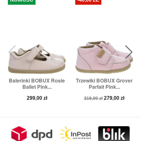
Balerinki BOBUX Rosie
Trzewiki BOBUX Grover
Ballet Pink...
Parfait Pink...
Cena
Cena
Cena
299,00 zł
279,00 zł
319,00 zł
podstawowa