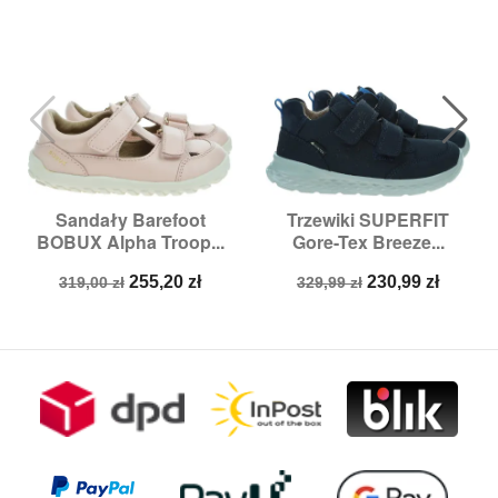
Sandały Barefoot
Trzewiki SUPERFIT
BOBUX Alpha Troop...
Gore-Tex Breeze...
Cena
Cena
Cena
Cena
255,20 zł
230,99 zł
319,00 zł
329,99 zł
podstawowa
podstawowa