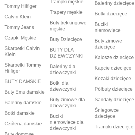
Trampki męskie
Baleriny dziecięce
Tommy Hilfiger
Trapery męskie
Botki dziecięce
Calvin Klein
Buty trekkingowe
Buciki
Tommy Jeans
męskie
niemowlęce
Czapki Męskie
Buty Dziecięce
Buty zimowe
dziecięce
Skarpetki Calvin
BUTY DLA
Klein
DZIEWCZYNKI
Kalosze dziecięce
Skarpetki Tommy
Baleriny dla
Kapcie dziecięce
Hilfiger
dziewczynki
Kozaki dziecięce
BUTY DAMSKIE
Botki dla
dziewczynki
Półbuty dziecięce
Buty Emu damskie
Buty zimowe dla
Sandały dziecięce
Baleriny damskie
dziewczynki
Śniegowce
Botki damskie
Buciki
dziecięce
niemowlęce dla
Czółena damskie
Trampki dziecięce
dziewczynki
Buty domowe