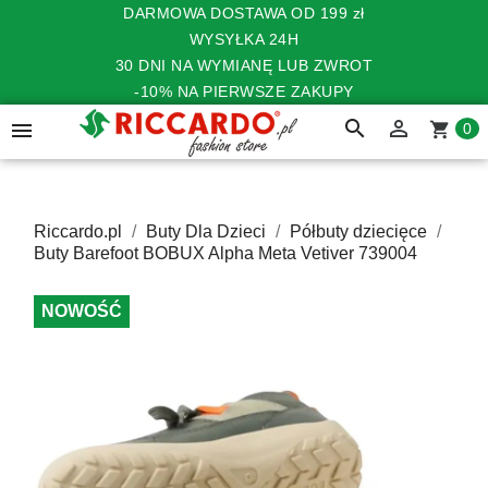
DARMOWA DOSTAWA OD 199 zł
WYSYŁKA 24H
30 DNI NA WYMIANĘ LUB ZWROT
-10% NA PIERWSZE ZAKUPY
search


shopping_cart
0
Riccardo.pl
Buty Dla Dzieci
Półbuty dziecięce
Buty Barefoot BOBUX Alpha Meta Vetiver 739004
NOWOŚĆ