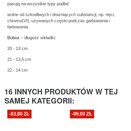
pasują na wszystkie typy podbić
wolne od szkodliwych i drażniących substancji, np. rtęci,
chromu(VI), używanych często podczas garbowania i
farbowania
Bobux
– długość wkładki:
20 - 13 cm
21 - 13,5 cm
22 - 14 cm
16 INNYCH PRODUKTÓW W TEJ
SAMEJ KATEGORII:
-63,80 ZŁ
-99,00 ZŁ