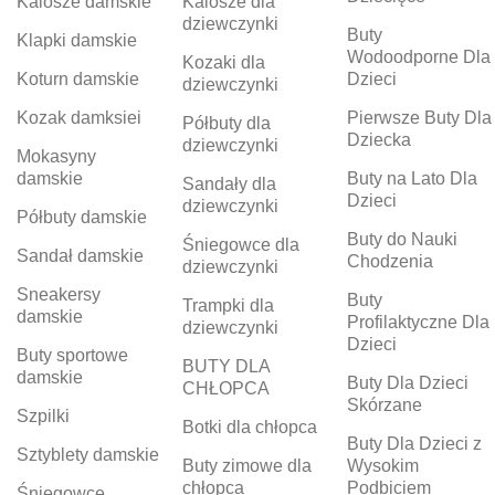
Kalosze damskie
Kalosze dla
dziewczynki
Buty
Klapki damskie
Wodoodporne Dla
Kozaki dla
Koturn damskie
Dzieci
dziewczynki
Kozak damksiei
Pierwsze Buty Dla
Półbuty dla
Dziecka
dziewczynki
Mokasyny
damskie
Buty na Lato Dla
Sandały dla
Dzieci
dziewczynki
Półbuty damskie
Buty do Nauki
Śniegowce dla
Sandał damskie
Chodzenia
dziewczynki
Sneakersy
Buty
Trampki dla
damskie
Profilaktyczne Dla
dziewczynki
Dzieci
Buty sportowe
BUTY DLA
damskie
Buty Dla Dzieci
CHŁOPCA
Skórzane
Szpilki
Botki dla chłopca
Buty Dla Dzieci z
Sztyblety damskie
Buty zimowe dla
Wysokim
chłopca
Podbiciem
Śniegowce