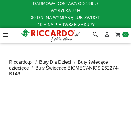
DARMOWA DOSTAWA OD 199 zł
WYSYŁKA 24H
30 DNI NA WYMIANĘ LUB ZWROT
-10% NA PIERWSZE ZAKUPY
search


shopping_cart
0
Riccardo.pl
Buty Dla Dzieci
Buty świecące
dziecięce
Buty Świecące BIOMECANICS 262274-
B146