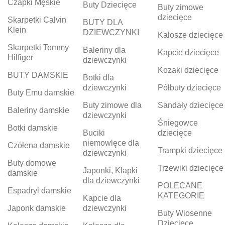
Czapki Męskie
Buty Dziecięce
Buty zimowe
dziecięce
Skarpetki Calvin
BUTY DLA
Klein
DZIEWCZYNKI
Kalosze dziecięce
Skarpetki Tommy
Baleriny dla
Kapcie dziecięce
Hilfiger
dziewczynki
Kozaki dziecięce
BUTY DAMSKIE
Botki dla
dziewczynki
Półbuty dziecięce
Buty Emu damskie
Buty zimowe dla
Sandały dziecięce
Baleriny damskie
dziewczynki
Śniegowce
Botki damskie
Buciki
dziecięce
niemowlęce dla
Czółena damskie
Trampki dziecięce
dziewczynki
Buty domowe
Trzewiki dziecięce
Japonki, Klapki
damskie
dla dziewczynki
POLECANE
Espadryl damskie
KATEGORIE
Kapcie dla
Japonk damskie
dziewczynki
Buty Wiosenne
Dziecięce