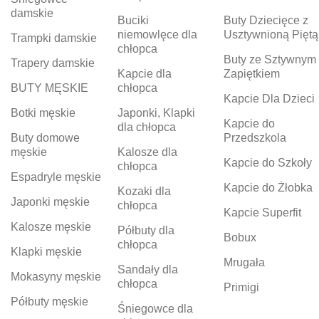
damskie
Buciki
Buty Dziecięce z
niemowlęce dla
Usztywnioną Piętą
Trampki damskie
chłopca
Buty ze Sztywnym
Trapery damskie
Kapcie dla
Zapiętkiem
BUTY MĘSKIE
chłopca
Kapcie Dla Dzieci
Botki męskie
Japonki, Klapki
Kapcie do
dla chłopca
Buty domowe
Przedszkola
męskie
Kalosze dla
Kapcie do Szkoły
chłopca
Espadryle męskie
Kapcie do Żłobka
Kozaki dla
Japonki męskie
chłopca
Kapcie Superfit
Kalosze męskie
Półbuty dla
Bobux
chłopca
Klapki męskie
Mrugała
Sandały dla
Mokasyny męskie
chłopca
Primigi
Półbuty męskie
Śniegowce dla