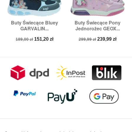
Buty Świecące Bluey
Buty Świecące Pony
GARVALIN...
Jednorożec GEOX...
Cena
Cena
Cena
Cena
151,20 zł
239,99 zł
189,00 zł
299,99 zł
podstawowa
podstawowa