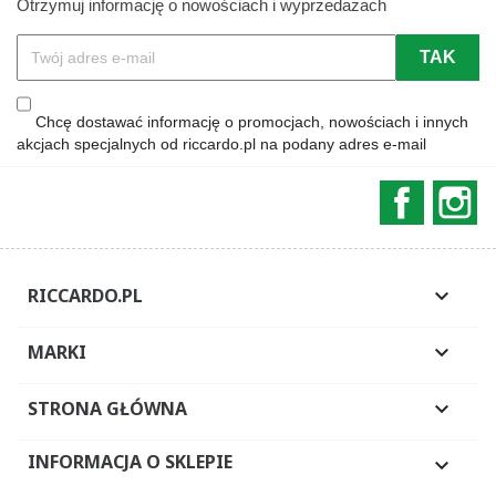
Otrzymuj informację o nowościach i wyprzedażach
Chcę dostawać informację o promocjach, nowościach i innych
akcjach specjalnych od riccardo.pl na podany adres e-mail
Faceboo
In
RICCARDO.PL

MARKI

STRONA GŁÓWNA

INFORMACJA O SKLEPIE
