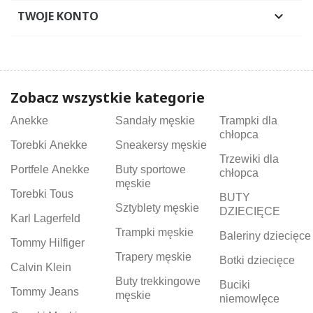
TWOJE KONTO

Zobacz wszystkie kategorie
Anekke
Sandały męskie
Trampki dla
chłopca
Torebki Anekke
Sneakersy męskie
Trzewiki dla
Portfele Anekke
Buty sportowe
chłopca
męskie
Torebki Tous
BUTY
Sztyblety męskie
DZIECIĘCE
Karl Lagerfeld
Trampki męskie
Baleriny dziecięce
Tommy Hilfiger
Trapery męskie
Botki dziecięce
Calvin Klein
Buty trekkingowe
Buciki
Tommy Jeans
męskie
niemowlęce