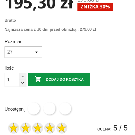
195,30 zł
ZNIŻKA 30%
Brutto
Najniższa cena z 30 dni przed obniżką :
279,00 zł
Rozmiar
Ilość

DODAJ DO KOSZYKA
Udostępnij
5
/ 5
OCENA: