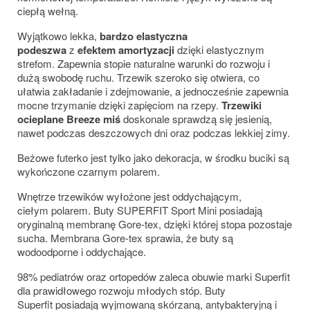
ciepłą wełną.
Wyjątkowo lekka,
bardzo elastyczna
podeszwa
z
efektem amortyzacji
dzięki elastycznym
strefom.
Zapewnia stopie naturalne warunki do rozwoju i
dużą swobodę ruchu.
Trzewik szeroko się otwiera, co
ułatwia
zakładanie i zdejmowanie, a jednocześnie zapewnia
mocne trzymanie dzięki zapięciom na rzepy.
Trzewiki
ocieplane Breeze miś
doskonale sprawdzą się jesienią,
nawet podczas deszczowych dni oraz podczas lekkiej zimy.
Beżowe futerko jest tylko jako dekoracja, w środku buciki są
wykończone czarnym polarem.
Wnętrze trzewików wyłożone jest oddychającym,
ciełym polarem. Buty SUPERFIT Sport Mini posiadają
oryginalną membranę Gore-tex, dzięki której stopa pozostaje
sucha. Membrana Gore-tex sprawia, że buty są
wodoodporne i oddychające.
98% pediatrów oraz ortopedów zaleca obuwie marki Superfit
dla prawidłowego rozwoju młodych stóp. Buty
Superfit posiadają wyjmowaną skórzaną, antybakteryjną i