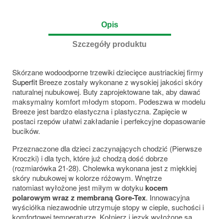
Opis
Szczegóły produktu
Skórzane wodoodporne trzewiki dziecięce austriackiej firmy
Superfit
Breeze zostały wykonane z wysokiej jakości skóry
naturalnej nubukowej. Buty zaprojektowane tak, aby dawać
maksymalny komfort młodym stopom. Podeszwa w modelu
Breeze jest bardzo elastyczna i plastyczna. Zapięcie w
postaci rzepów ułatwi zakładanie i perfekcyjne dopasowanie
bucików.
Przeznaczone dla dzieci zaczynających chodzić (Pierwsze
Kroczki) i dla tych, które już chodzą dość dobrze
(rozmiarówka 21-28).
Cholewka wykonana jest z miękkiej
skóry nubukowej w kolorze różowym. Wnętrze
natomiast wyłożone jest miłym w dotyku
kocem
polarowym wraz z membraną Gore-Tex
.
Innowacyjna
wyściółka niezawodnie utrzymuje stopy w cieple, suchości i
komfortowej temperaturze. Kołnierz i język wyłożone są