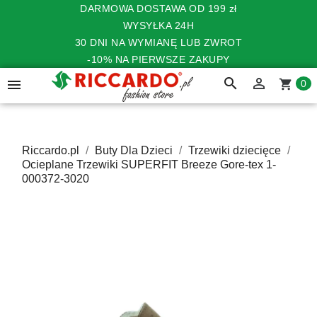
DARMOWA DOSTAWA OD 199 zł
WYSYŁKA 24H
30 DNI NA WYMIANĘ LUB ZWROT
-10% NA PIERWSZE ZAKUPY
search


shopping_cart
0
Riccardo.pl
Buty Dla Dzieci
Trzewiki dziecięce
Ocieplane Trzewiki SUPERFIT Breeze Gore-tex 1-
000372-3020