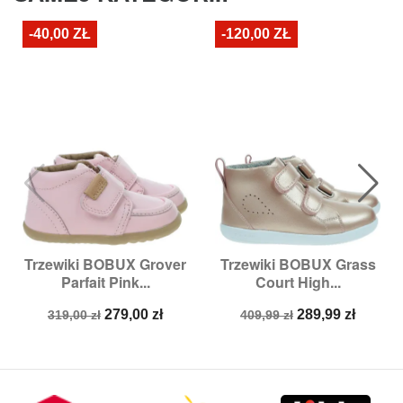
-40,00 ZŁ
-120,00 ZŁ
Trzewiki BOBUX Grover
Trzewiki BOBUX Grass
Parfait Pink...
Court High...
Cena
Cena
Cena
Cena
279,00 zł
289,99 zł
319,00 zł
409,99 zł
podstawowa
podstawowa