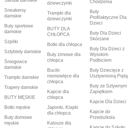
Sandał damskie
Chodzenia
dziewczynki
Sneakersy
Buty
Trampki dla
damskie
Profilaktyczne Dla
dziewczynki
Dzieci
Buty sportowe
BUTY DLA
damskie
Buty Dla Dzieci
CHŁOPCA
Skórzane
Szpilki
Botki dla chłopca
Buty Dla Dzieci z
Sztyblety damskie
Buty zimowe dla
Wysokim
chłopca
Podbiciem
Śniegowce
damskie
Buciki
Buty Dziecięce z
niemowlęce dla
Usztywnioną Piętą
Trampki damskie
chłopca
Buty ze Sztywnym
Trapery damskie
Kapcie dla
Zapiętkiem
BUTY MĘSKIE
chłopca
Kapcie Dla Dzieci
Botki męskie
Japonki, Klapki
Kapcie do
dla chłopca
Buty domowe
Przedszkola
męskie
Kalosze dla
Kapcie do Szkoły