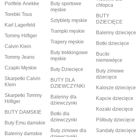
Portfele Anekke
Buty sportowe
chłopca
męskie
Torebki Tous
BUTY
Sztyblety męskie
DZIECIĘCE
Karl Lagerfeld
Trampki męskie
Baleriny dziecięce
Tommy Hilfiger
Trapery męskie
Botki dziecięce
Calvin Klein
Buty trekkingowe
Buciki
Tommy Jeans
męskie
niemowlęce
Czapki Męskie
Buty Dziecięce
Buty zimowe
dziecięce
Skarpetki Calvin
BUTY DLA
Klein
DZIEWCZYNKI
Kalosze dziecięce
Skarpetki Tommy
Baleriny dla
Kapcie dziecięce
Hilfiger
dziewczynki
Kozaki dziecięce
BUTY DAMSKIE
Botki dla
dziewczynki
Półbuty dziecięce
Buty Emu damskie
Buty zimowe dla
Sandały dziecięce
Baleriny damskie
dziewczynki