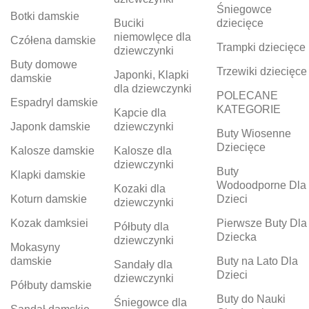
Śniegowce
Botki damskie
Buciki
dziecięce
niemowlęce dla
Czółena damskie
Trampki dziecięce
dziewczynki
Buty domowe
Trzewiki dziecięce
Japonki, Klapki
damskie
dla dziewczynki
POLECANE
Espadryl damskie
KATEGORIE
Kapcie dla
Japonk damskie
dziewczynki
Buty Wiosenne
Dziecięce
Kalosze damskie
Kalosze dla
dziewczynki
Buty
Klapki damskie
Wodoodporne Dla
Kozaki dla
Koturn damskie
Dzieci
dziewczynki
Kozak damksiei
Pierwsze Buty Dla
Półbuty dla
Dziecka
dziewczynki
Mokasyny
damskie
Buty na Lato Dla
Sandały dla
Dzieci
dziewczynki
Półbuty damskie
Buty do Nauki
Śniegowce dla