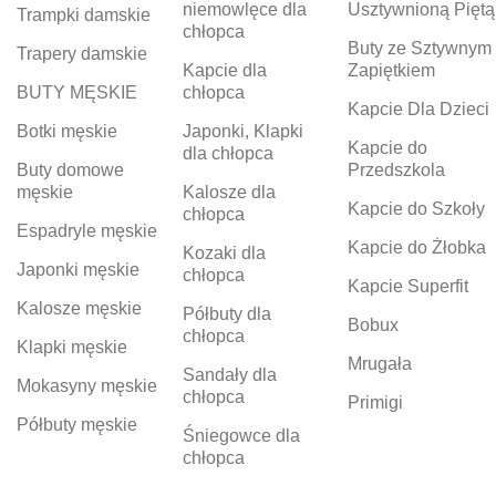
niemowlęce dla
Usztywnioną Piętą
Trampki damskie
chłopca
Buty ze Sztywnym
Trapery damskie
Kapcie dla
Zapiętkiem
BUTY MĘSKIE
chłopca
Kapcie Dla Dzieci
Botki męskie
Japonki, Klapki
Kapcie do
dla chłopca
Buty domowe
Przedszkola
męskie
Kalosze dla
Kapcie do Szkoły
chłopca
Espadryle męskie
Kapcie do Żłobka
Kozaki dla
Japonki męskie
chłopca
Kapcie Superfit
Kalosze męskie
Półbuty dla
Bobux
chłopca
Klapki męskie
Mrugała
Sandały dla
Mokasyny męskie
chłopca
Primigi
Półbuty męskie
Śniegowce dla
chłopca