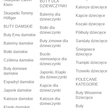
BUTY DLA
Klein
DZIEWCZYNKI
Kalosze dziecięce
Skarpetki Tommy
Baleriny dla
Kapcie dziecięce
Hilfiger
dziewczynki
Kozaki dziecięce
BUTY DAMSKIE
Botki dla
dziewczynki
Półbuty dziecięce
Buty Emu damskie
Buty zimowe dla
Sandały dziecięce
Baleriny damskie
dziewczynki
Śniegowce
Botki damskie
Buciki
dziecięce
niemowlęce dla
Czółena damskie
Trampki dziecięce
dziewczynki
Buty domowe
Trzewiki dziecięce
Japonki, Klapki
damskie
dla dziewczynki
POLECANE
Espadryl damskie
KATEGORIE
Kapcie dla
Japonk damskie
dziewczynki
Buty Wiosenne
Dziecięce
Kalosze damskie
Kalosze dla
dziewczynki
Buty
Klapki damskie