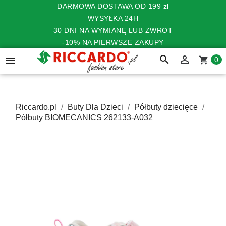
DARMOWA DOSTAWA OD 199 zł
WYSYŁKA 24H
30 DNI NA WYMIANĘ LUB ZWROT
-10% NA PIERWSZE ZAKUPY
search


shopping_cart
0
Riccardo.pl
Buty Dla Dzieci
Półbuty dziecięce
Półbuty BIOMECANICS 262133-A032