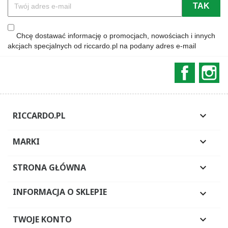
Chcę dostawać informację o promocjach, nowościach i innych
akcjach specjalnych od riccardo.pl na podany adres e-mail
Faceboo
In
RICCARDO.PL

MARKI

STRONA GŁÓWNA

INFORMACJA O SKLEPIE

TWOJE KONTO
