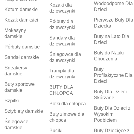
Wodoodporne Dla
Kozaki dla
Koturn damskie
Dzieci
dziewczynki
Kozak damksiei
Pierwsze Buty Dla
Półbuty dla
Dziecka
dziewczynki
Mokasyny
damskie
Buty na Lato Dla
Sandały dla
Dzieci
dziewczynki
Półbuty damskie
Buty do Nauki
Śniegowce dla
Sandał damskie
Chodzenia
dziewczynki
Sneakersy
Buty
Trampki dla
damskie
Profilaktyczne Dla
dziewczynki
Dzieci
Buty sportowe
BUTY DLA
damskie
Buty Dla Dzieci
CHŁOPCA
Skórzane
Szpilki
Botki dla chłopca
Buty Dla Dzieci z
Sztyblety damskie
Buty zimowe dla
Wysokim
chłopca
Podbiciem
Śniegowce
damskie
Buciki
Buty Dziecięce z