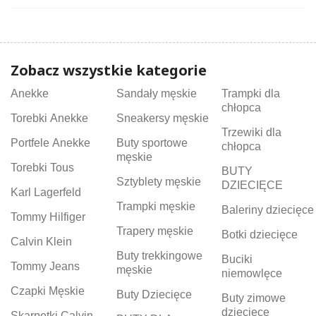
Zobacz wszystkie kategorie
Anekke
Sandały męskie
Trampki dla
chłopca
Torebki Anekke
Sneakersy męskie
Trzewiki dla
Portfele Anekke
Buty sportowe
chłopca
męskie
Torebki Tous
BUTY
Sztyblety męskie
DZIECIĘCE
Karl Lagerfeld
Trampki męskie
Baleriny dziecięce
Tommy Hilfiger
Trapery męskie
Botki dziecięce
Calvin Klein
Buty trekkingowe
Buciki
Tommy Jeans
męskie
niemowlęce
Czapki Męskie
Buty Dziecięce
Buty zimowe
dziecięce
Skarpetki Calvin