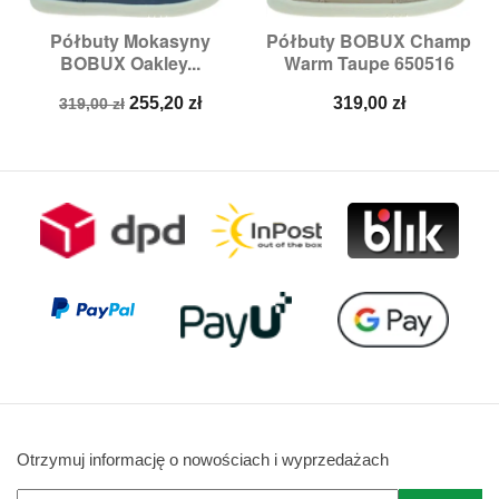
Półbuty Mokasyny
Półbuty BOBUX Champ
BOBUX Oakley...
Warm Taupe 650516
Cena
Cena
Cena
255,20 zł
319,00 zł
319,00 zł
podstawowa
Otrzymuj informację o nowościach i wyprzedażach