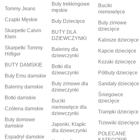
Buty trekkingowe
Buciki
Tommy Jeans
męskie
niemowlęce
Czapki Męskie
Buty Dziecięce
Buty zimowe
dziecięce
Skarpetki Calvin
BUTY DLA
Klein
DZIEWCZYNKI
Kalosze dziecięce
Skarpetki Tommy
Baleriny dla
Kapcie dziecięce
Hilfiger
dziewczynki
Kozaki dziecięce
BUTY DAMSKIE
Botki dla
dziewczynki
Półbuty dziecięce
Buty Emu damskie
Buty zimowe dla
Sandały dziecięce
Baleriny damskie
dziewczynki
Śniegowce
Botki damskie
Buciki
dziecięce
niemowlęce dla
Czółena damskie
Trampki dziecięce
dziewczynki
Buty domowe
Trzewiki dziecięce
Japonki, Klapki
damskie
dla dziewczynki
POLECANE
Espadryl damskie
KATEGORIE