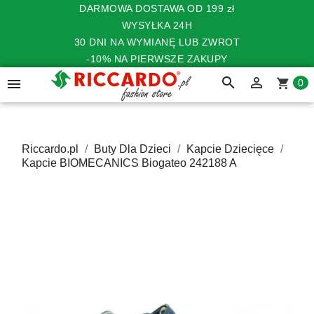
DARMOWA DOSTAWA OD 199 zł
WYSYŁKA 24H
30 DNI NA WYMIANĘ LUB ZWROT
-10% NA PIERWSZE ZAKUPY
search


shopping_cart
0
Riccardo.pl
Buty Dla Dzieci
Kapcie Dziecięce
Kapcie BIOMECANICS Biogateo 242188 A