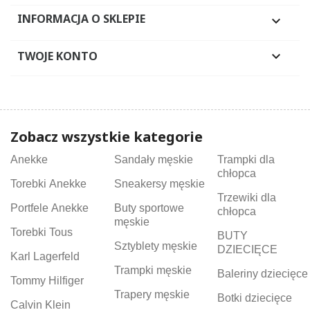
INFORMACJA O SKLEPIE

TWOJE KONTO

Zobacz wszystkie kategorie
Anekke
Sandały męskie
Trampki dla
chłopca
Torebki Anekke
Sneakersy męskie
Trzewiki dla
Portfele Anekke
Buty sportowe
chłopca
męskie
Torebki Tous
BUTY
Sztyblety męskie
DZIECIĘCE
Karl Lagerfeld
Trampki męskie
Baleriny dziecięce
Tommy Hilfiger
Trapery męskie
Botki dziecięce
Calvin Klein