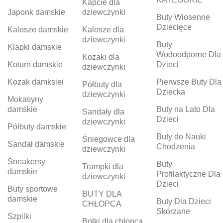
Kapcie dla
Japonk damskie
dziewczynki
Buty Wiosenne
Dziecięce
Kalosze damskie
Kalosze dla
dziewczynki
Buty
Klapki damskie
Wodoodporne Dla
Kozaki dla
Koturn damskie
Dzieci
dziewczynki
Kozak damksiei
Pierwsze Buty Dla
Półbuty dla
Dziecka
dziewczynki
Mokasyny
damskie
Buty na Lato Dla
Sandały dla
Dzieci
dziewczynki
Półbuty damskie
Buty do Nauki
Śniegowce dla
Sandał damskie
Chodzenia
dziewczynki
Sneakersy
Buty
Trampki dla
damskie
Profilaktyczne Dla
dziewczynki
Dzieci
Buty sportowe
BUTY DLA
damskie
Buty Dla Dzieci
CHŁOPCA
Skórzane
Szpilki
Botki dla chłopca