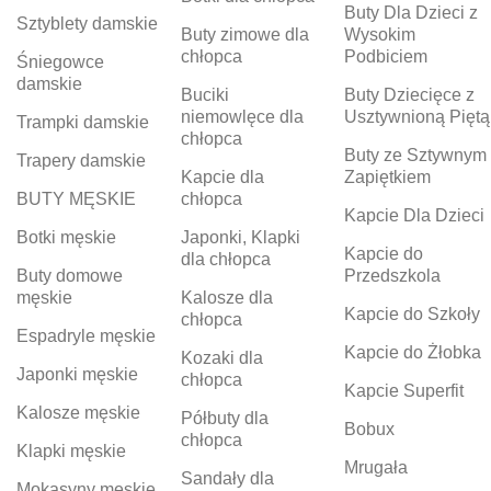
Buty Dla Dzieci z
Sztyblety damskie
Buty zimowe dla
Wysokim
chłopca
Podbiciem
Śniegowce
damskie
Buciki
Buty Dziecięce z
niemowlęce dla
Usztywnioną Piętą
Trampki damskie
chłopca
Buty ze Sztywnym
Trapery damskie
Kapcie dla
Zapiętkiem
BUTY MĘSKIE
chłopca
Kapcie Dla Dzieci
Botki męskie
Japonki, Klapki
Kapcie do
dla chłopca
Buty domowe
Przedszkola
męskie
Kalosze dla
Kapcie do Szkoły
chłopca
Espadryle męskie
Kapcie do Żłobka
Kozaki dla
Japonki męskie
chłopca
Kapcie Superfit
Kalosze męskie
Półbuty dla
Bobux
chłopca
Klapki męskie
Mrugała
Sandały dla
Mokasyny męskie