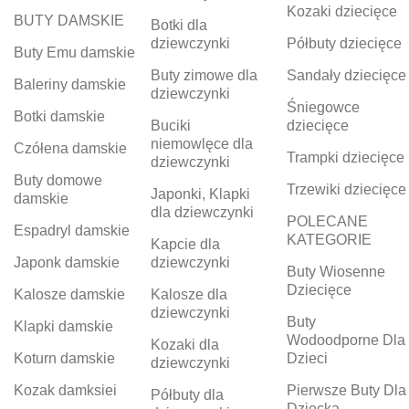
Kozaki dziecięce
BUTY DAMSKIE
Botki dla
dziewczynki
Półbuty dziecięce
Buty Emu damskie
Buty zimowe dla
Sandały dziecięce
Baleriny damskie
dziewczynki
Śniegowce
Botki damskie
Buciki
dziecięce
niemowlęce dla
Czółena damskie
Trampki dziecięce
dziewczynki
Buty domowe
Trzewiki dziecięce
Japonki, Klapki
damskie
dla dziewczynki
POLECANE
Espadryl damskie
KATEGORIE
Kapcie dla
Japonk damskie
dziewczynki
Buty Wiosenne
Dziecięce
Kalosze damskie
Kalosze dla
dziewczynki
Buty
Klapki damskie
Wodoodporne Dla
Kozaki dla
Koturn damskie
Dzieci
dziewczynki
Kozak damksiei
Pierwsze Buty Dla
Półbuty dla
Dziecka