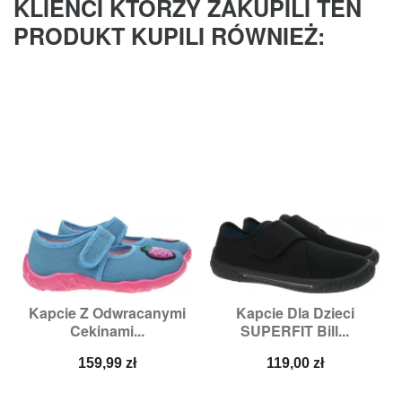
KLIENCI KTÓRZY ZAKUPILI TEN
PRODUKT KUPILI RÓWNIEŻ:
Kapcie Z Odwracanymi
Kapcie Dla Dzieci
Cekinami...
SUPERFIT Bill...
Cena
Cena
159,99 zł
119,00 zł