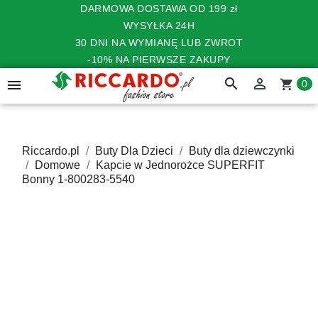
DARMOWA DOSTAWA OD 199 zł
WYSYŁKA 24H
30 DNI NA WYMIANĘ LUB ZWROT
-10% NA PIERWSZE ZAKUPY
search


shopping_cart
0
Riccardo.pl
Buty Dla Dzieci
Buty dla dziewczynki
Domowe
Kapcie w Jednorożce SUPERFIT
Bonny 1-800283-5540