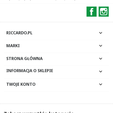
Faceboo
In
RICCARDO.PL

MARKI

STRONA GŁÓWNA

INFORMACJA O SKLEPIE

TWOJE KONTO
