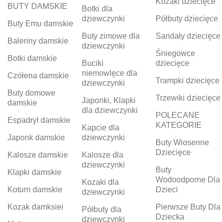
Kozaki dziecięce
BUTY DAMSKIE
Botki dla
dziewczynki
Półbuty dziecięce
Buty Emu damskie
Buty zimowe dla
Sandały dziecięce
Baleriny damskie
dziewczynki
Śniegowce
Botki damskie
Buciki
dziecięce
niemowlęce dla
Czółena damskie
Trampki dziecięce
dziewczynki
Buty domowe
Trzewiki dziecięce
Japonki, Klapki
damskie
dla dziewczynki
POLECANE
Espadryl damskie
KATEGORIE
Kapcie dla
Japonk damskie
dziewczynki
Buty Wiosenne
Dziecięce
Kalosze damskie
Kalosze dla
dziewczynki
Buty
Klapki damskie
Wodoodporne Dla
Kozaki dla
Koturn damskie
Dzieci
dziewczynki
Kozak damksiei
Pierwsze Buty Dla
Półbuty dla
Dziecka
dziewczynki