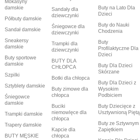
Mokasyny
damskie
Buty na Lato Dla
Sandały dla
Dzieci
dziewczynki
Półbuty damskie
Buty do Nauki
Śniegowce dla
Sandał damskie
Chodzenia
dziewczynki
Sneakersy
Buty
Trampki dla
damskie
Profilaktyczne Dla
dziewczynki
Dzieci
Buty sportowe
BUTY DLA
damskie
Buty Dla Dzieci
CHŁOPCA
Skórzane
Szpilki
Botki dla chłopca
Buty Dla Dzieci z
Sztyblety damskie
Buty zimowe dla
Wysokim
chłopca
Podbiciem
Śniegowce
damskie
Buciki
Buty Dziecięce z
niemowlęce dla
Usztywnioną Piętą
Trampki damskie
chłopca
Buty ze Sztywnym
Trapery damskie
Kapcie dla
Zapiętkiem
BUTY MĘSKIE
chłopca