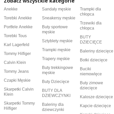
Zobacz wszystkie kategorie
Anekke
Sandały męskie
Trampki dla
chłopca
Torebki Anekke
Sneakersy męskie
Trzewiki dla
Portfele Anekke
Buty sportowe
chłopca
męskie
Torebki Tous
BUTY
Sztyblety męskie
DZIECIĘCE
Karl Lagerfeld
Trampki męskie
Baleriny dziecięce
Tommy Hilfiger
Trapery męskie
Botki dziecięce
Calvin Klein
Buty trekkingowe
Buciki
Tommy Jeans
męskie
niemowlęce
Czapki Męskie
Buty Dziecięce
Buty zimowe
dziecięce
Skarpetki Calvin
BUTY DLA
Klein
DZIEWCZYNKI
Kalosze dziecięce
Skarpetki Tommy
Baleriny dla
Kapcie dziecięce
Hilfiger
dziewczynki