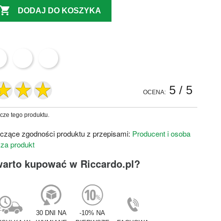

DODAJ DO KOSZYKA
5
/ 5
OCENA:
zcze tego produktu.
czące zgodności produktu z przepisami:
Producent i osoba
 za produkt
warto kupować w Riccardo.pl?
30 DNI NA
-10% NA