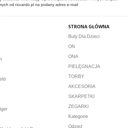
lnych od riccardo.pl na podany adres e-mail
STRONA GŁÓWNA
Buty Dla Dzieci
ON
ONA
n
PIELĘGNACJA
TORBY
eld
AKCESORIA
SKARPETKI
ZEGARKI
iger
Kategorie
Odzież