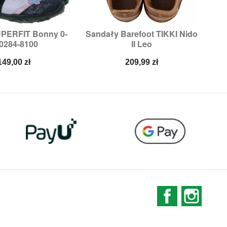
UPERFIT Bonny 0-
Sandały Barefoot TIKKI Nido
Ult

ybki podgląd
Szybki podgląd
0284-8100
II Leo
miary:
24,
25
Rozmiary:
22,
31
Cena
Cena
149,00 zł
209,99 zł
Facebook
Instag