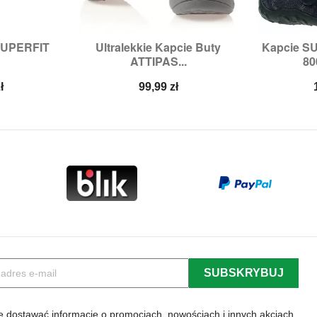
 SUPERFIT
Ultralekkie Kapcie Buty
Kapcie S


odgląd
Szybki podgląd
Sz
ATTIPAS...
80
29,
30,
31,
Roz
Cena
ł
99,99 zł
 dostawać informację o promocjach, nowościach i innych akcjach