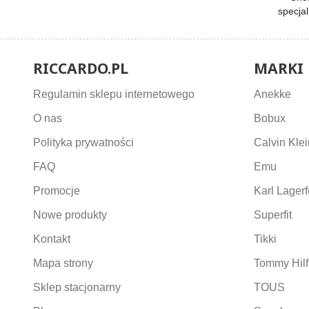
specja
RICCARDO.PL
MARKI
Regulamin sklepu internetowego
Anekke
O nas
Bobux
Polityka prywatności
Calvin Klei
FAQ
Emu
Promocje
Karl Lagerf
Nowe produkty
Superfit
Kontakt
Tikki
Mapa strony
Tommy Hilf
Sklep stacjonarny
TOUS