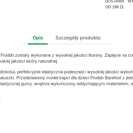
DOSTAWA
WY
OD 199 ZŁ
Opis
Szczegóły produktu
i Froddo zostały wykonane z wysokiej jakości tkaniny. Zapięcie na r
iej jakości skóry naturalnej.
 dziecka, perfekcyjnie elastyczna podeszwa i wysokiej jakości wykoń
aluszki. Przedstawiony model kapci dla dzieci Froddo Barefoot z j
i elastycznej gumy, wnętrze wykończony oddychającym materiałem, 
: