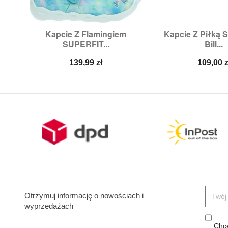
Kapcie Z Flamingiem
Kapcie Z Piłką


Szybki podgląd
Szybki p
SUPERFIT...
Bill...
Rozmiary:
26,
35
Rozmiary:
27,
28,
32,
33
Cena
Cena
139,99 zł
109,00 z
Otrzymuj informację o nowościach i
wyprzedażach
Chcę