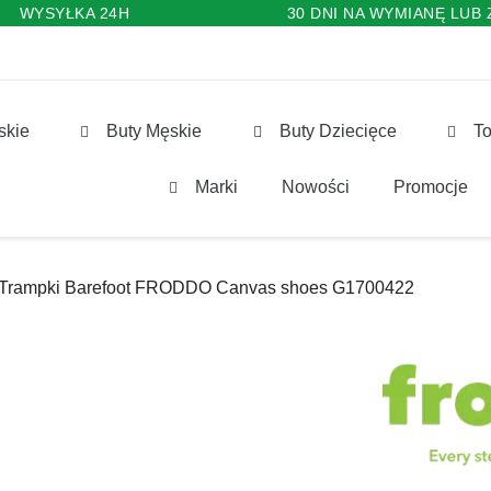
WYSYŁKA 24H
30 DNI NA WYMIANĘ LUB
skie
Buty Męskie
Buty Dziecięce
To
Marki
Nowości
Promocje
Trampki Barefoot FRODDO Canvas shoes G1700422