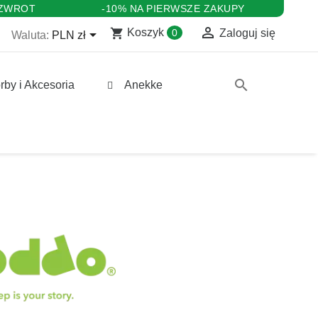
 ZWROT
-10% NA PIERWSZE ZAKUPY

shopping_cart

Koszyk
0
Zaloguj się
Waluta:
PLN zł
search
rby i Akcesoria
Anekke