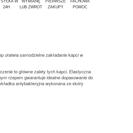
SYŁKA W
WYMIANĘ
PIERWSZE
FACHOWA
24H
LUB ZWROT
ZAKUPY
POMOC
zep ułatwia samodzielne zakładanie kapci w
czenie to główne zalety tych kapci. Elastyczna
ednym rzepem gwarantuje idealne dopasowanie do
wkładka antybakteryjna wykonana ze skóry