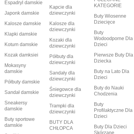
Espadryl damskie
KATEGORIE
Kapcie dla
Japonk damskie
dziewczynki
Buty Wiosenne
Dziecięce
Kalosze damskie
Kalosze dla
dziewczynki
Buty
Klapki damskie
Wodoodporne Dla
Kozaki dla
Koturn damskie
Dzieci
dziewczynki
Kozak damksiei
Pierwsze Buty Dla
Półbuty dla
Dziecka
dziewczynki
Mokasyny
damskie
Buty na Lato Dla
Sandały dla
Dzieci
dziewczynki
Półbuty damskie
Buty do Nauki
Śniegowce dla
Sandał damskie
Chodzenia
dziewczynki
Sneakersy
Buty
Trampki dla
damskie
Profilaktyczne Dla
dziewczynki
Dzieci
Buty sportowe
BUTY DLA
damskie
Buty Dla Dzieci
CHŁOPCA
Skórzane