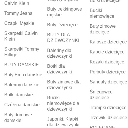
Botki dziecięce
Calvin Klein
Buty trekkingowe
Buciki
Tommy Jeans
męskie
niemowlęce
Czapki Męskie
Buty Dziecięce
Buty zimowe
dziecięce
Skarpetki Calvin
BUTY DLA
Klein
DZIEWCZYNKI
Kalosze dziecięce
Skarpetki Tommy
Baleriny dla
Kapcie dziecięce
Hilfiger
dziewczynki
Kozaki dziecięce
BUTY DAMSKIE
Botki dla
dziewczynki
Półbuty dziecięce
Buty Emu damskie
Buty zimowe dla
Sandały dziecięce
Baleriny damskie
dziewczynki
Śniegowce
Botki damskie
Buciki
dziecięce
niemowlęce dla
Czółena damskie
Trampki dziecięce
dziewczynki
Buty domowe
Trzewiki dziecięce
Japonki, Klapki
damskie
dla dziewczynki
POLECANE