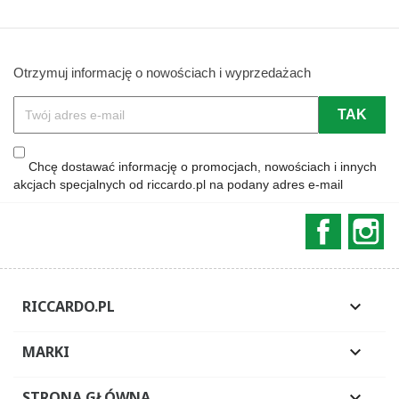
Otrzymuj informację o nowościach i wyprzedażach
Chcę dostawać informację o promocjach, nowościach i innych
akcjach specjalnych od riccardo.pl na podany adres e-mail
Faceboo
In
RICCARDO.PL

MARKI

STRONA GŁÓWNA
