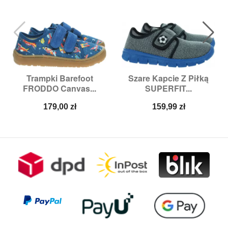
Trampki Barefoot
Szare Kapcie Z Piłką
FRODDO Canvas...
SUPERFIT...
Cena
Cena
179,00 zł
159,99 zł