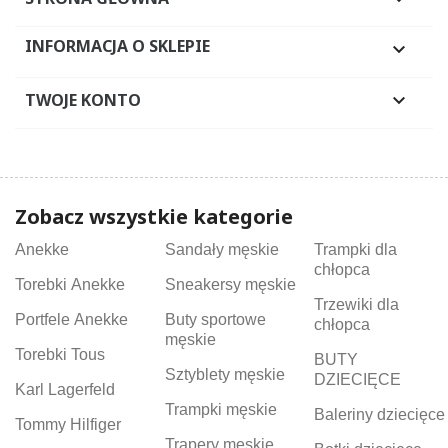
INFORMACJA O SKLEPIE

TWOJE KONTO

Zobacz wszystkie kategorie
Anekke
Sandały męskie
Trampki dla
chłopca
Torebki Anekke
Sneakersy męskie
Trzewiki dla
Portfele Anekke
Buty sportowe
chłopca
męskie
Torebki Tous
BUTY
Sztyblety męskie
DZIECIĘCE
Karl Lagerfeld
Trampki męskie
Baleriny dziecięce
Tommy Hilfiger
Trapery męskie