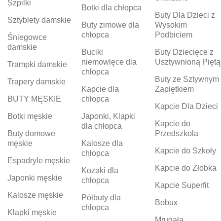
Szpilki
Botki dla chłopca
Buty Dla Dzieci z
Sztyblety damskie
Buty zimowe dla
Wysokim
chłopca
Podbiciem
Śniegowce
damskie
Buciki
Buty Dziecięce z
niemowlęce dla
Usztywnioną Piętą
Trampki damskie
chłopca
Buty ze Sztywnym
Trapery damskie
Kapcie dla
Zapiętkiem
BUTY MĘSKIE
chłopca
Kapcie Dla Dzieci
Botki męskie
Japonki, Klapki
Kapcie do
dla chłopca
Buty domowe
Przedszkola
męskie
Kalosze dla
Kapcie do Szkoły
chłopca
Espadryle męskie
Kapcie do Żłobka
Kozaki dla
Japonki męskie
chłopca
Kapcie Superfit
Kalosze męskie
Półbuty dla
Bobux
chłopca
Klapki męskie
Mrugała