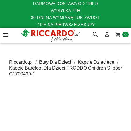
DARMOWA DOSTAWA OD 199 zł
WYSYŁKA 24H
30 DNI NA WYMIANĘ LUB ZWROT
-10% NA PIERWSZE ZAKUPY
search


shopping_cart
0
Riccardo.pl
Buty Dla Dzieci
Kapcie Dziecięce
Kapcie Barefoot Dla Dzieci FRODDO Children Slipper
G1700439-1