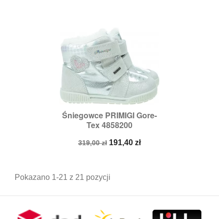
Śniegowce PRIMIGI Gore-
Tex 4858200
Cena
Cena
191,40 zł
319,00 zł
podstawowa
Pokazano 1-21 z 21 pozycji