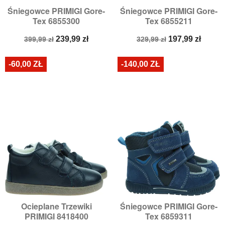
Śniegowce PRIMIGI Gore-
Śniegowce PRIMIGI Gore-
Tex 6855300
Tex 6855211
Cena
Cena
Cena
Cena
239,99 zł
197,99 zł
399,99 zł
329,99 zł
podstawowa
podstawowa
-60,00 ZŁ
-140,00 ZŁ
Ocieplane Trzewiki
Śniegowce PRIMIGI Gore-
PRIMIGI 8418400
Tex 6859311