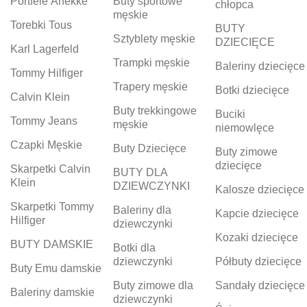
Portfele Anekke
Buty sportowe
chłopca
męskie
Torebki Tous
BUTY
Sztyblety męskie
DZIECIĘCE
Karl Lagerfeld
Trampki męskie
Baleriny dziecięce
Tommy Hilfiger
Trapery męskie
Botki dziecięce
Calvin Klein
Buty trekkingowe
Buciki
Tommy Jeans
męskie
niemowlęce
Czapki Męskie
Buty Dziecięce
Buty zimowe
dziecięce
Skarpetki Calvin
BUTY DLA
Klein
DZIEWCZYNKI
Kalosze dziecięce
Skarpetki Tommy
Baleriny dla
Kapcie dziecięce
Hilfiger
dziewczynki
Kozaki dziecięce
BUTY DAMSKIE
Botki dla
dziewczynki
Półbuty dziecięce
Buty Emu damskie
Buty zimowe dla
Sandały dziecięce
Baleriny damskie
dziewczynki