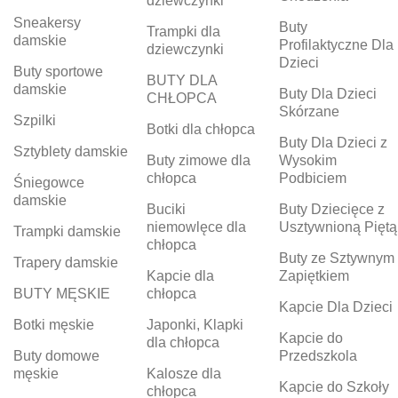
dziewczynki
Sneakersy
Buty
Trampki dla
damskie
Profilaktyczne Dla
dziewczynki
Dzieci
Buty sportowe
BUTY DLA
damskie
Buty Dla Dzieci
CHŁOPCA
Skórzane
Szpilki
Botki dla chłopca
Buty Dla Dzieci z
Sztyblety damskie
Buty zimowe dla
Wysokim
chłopca
Podbiciem
Śniegowce
damskie
Buciki
Buty Dziecięce z
niemowlęce dla
Usztywnioną Piętą
Trampki damskie
chłopca
Buty ze Sztywnym
Trapery damskie
Kapcie dla
Zapiętkiem
BUTY MĘSKIE
chłopca
Kapcie Dla Dzieci
Botki męskie
Japonki, Klapki
Kapcie do
dla chłopca
Buty domowe
Przedszkola
męskie
Kalosze dla
Kapcie do Szkoły
chłopca