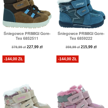
Śniegowce PRIMIGI Gore-
Śniegowce PRIMIGI Gore-
Tex 6852511
Tex 6859222
Cena
Cena
Cena
Cena
227,99 zł
215,99 zł
379,99 zł
359,99 zł
podstawowa
podstawowa
-144,00 ZŁ
-144,00 ZŁ