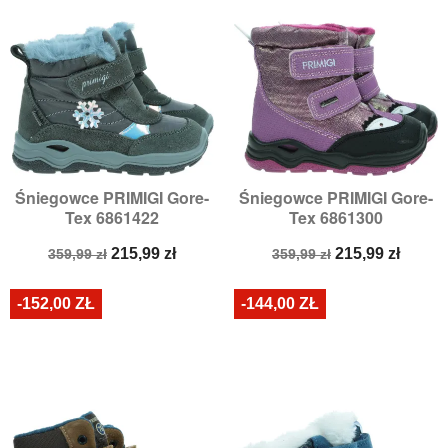
Śniegowce PRIMIGI Gore-
Śniegowce PRIMIGI Gore-
Tex 6861422
Tex 6861300
Cena
Cena
Cena
Cena
215,99 zł
215,99 zł
359,99 zł
359,99 zł
podstawowa
podstawowa
-152,00 ZŁ
-144,00 ZŁ