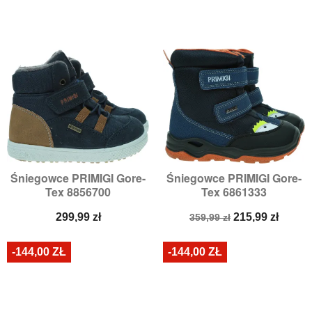
Śniegowce PRIMIGI Gore-
Śniegowce PRIMIGI Gore-
Tex 8856700
Tex 6861333
Cena
Cena
Cena
299,99 zł
215,99 zł
359,99 zł
podstawowa
-144,00 ZŁ
-144,00 ZŁ