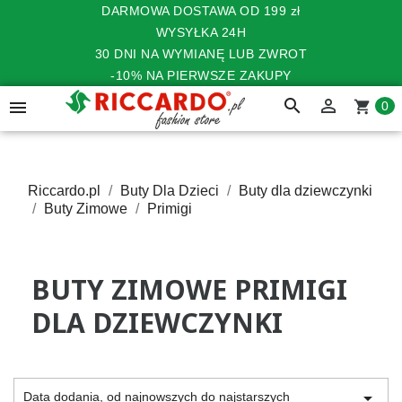
DARMOWA DOSTAWA OD 199 zł
WYSYŁKA 24H
30 DNI NA WYMIANĘ LUB ZWROT
-10% NA PIERWSZE ZAKUPY
search


shopping_cart
0
Riccardo.pl
Buty Dla Dzieci
Buty dla dziewczynki
Buty Zimowe
Primigi
BUTY ZIMOWE PRIMIGI
DLA DZIEWCZYNKI

Data dodania, od najnowszych do najstarszych