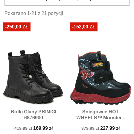
Pokazano 1-21 z 21 pozycji
-250,00 ZŁ
-152,00 ZŁ
Botki Glany PRIMIGI
Śniegowce HOT
6876900
WHEELS™ Monster...
Cena
Cena
Cena
Cena
169,99 zł
227,99 zł
419,99 zł
379,99 zł
podstawowa
podstawowa