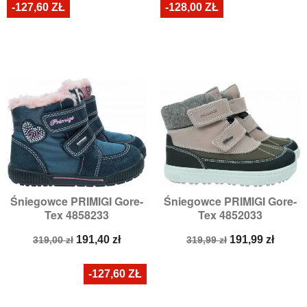
-127,60 ZŁ
-128,00 ZŁ
Śniegowce PRIMIGI Gore-
Śniegowce PRIMIGI Gore-
Tex 4858233
Tex 4852033
Cena
Cena
Cena
Cena
191,40 zł
191,99 zł
319,00 zł
319,99 zł
podstawowa
podstawowa
-127,60 ZŁ