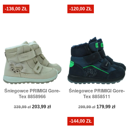
-136,00 ZŁ
-120,00 ZŁ
Śniegowce PRIMIGI Gore-
Śniegowce PRIMIGI Gore-
Tex 8858966
Tex 8858511
Cena
Cena
Cena
Cena
203,99 zł
179,99 zł
339,99 zł
299,99 zł
podstawowa
podstawowa
-144,00 ZŁ