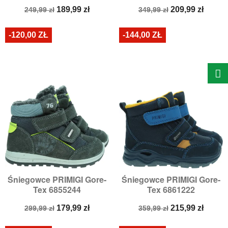
Cena
Cena
Cena
Cena
189,99 zł
209,99 zł
249,99 zł
349,99 zł
podstawowa
podstawowa
-120,00 ZŁ
-144,00 ZŁ
Śniegowce PRIMIGI Gore-
Śniegowce PRIMIGI Gore-
Tex 6855244
Tex 6861222
Cena
Cena
Cena
Cena
179,99 zł
215,99 zł
299,99 zł
359,99 zł
podstawowa
podstawowa