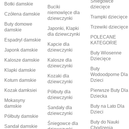
Śniegowce
Botki damskie
Buciki
dziecięce
niemowlęce dla
Czółena damskie
Trampki dziecięce
dziewczynki
Buty domowe
Trzewiki dziecięce
Japonki, Klapki
damskie
dla dziewczynki
POLECANE
Espadryl damskie
KATEGORIE
Kapcie dla
Japonk damskie
dziewczynki
Buty Wiosenne
Dziecięce
Kalosze damskie
Kalosze dla
dziewczynki
Buty
Klapki damskie
Wodoodporne Dla
Kozaki dla
Koturn damskie
Dzieci
dziewczynki
Kozak damksiei
Pierwsze Buty Dla
Półbuty dla
Dziecka
dziewczynki
Mokasyny
damskie
Buty na Lato Dla
Sandały dla
Dzieci
dziewczynki
Półbuty damskie
Buty do Nauki
Śniegowce dla
Sandał damskie
Chodzenia