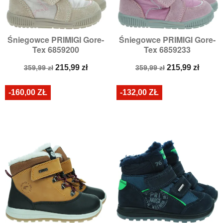
Śniegowce PRIMIGI Gore-
Śniegowce PRIMIGI Gore-
Tex 6859200
Tex 6859233
Cena
Cena
Cena
Cena
215,99 zł
215,99 zł
359,99 zł
359,99 zł
podstawowa
podstawowa
-160,00 ZŁ
-132,00 ZŁ