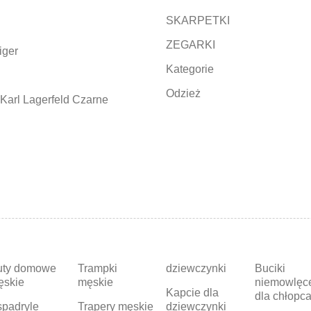
SKARPETKI
ZEGARKI
iger
Kategorie
Odzież
Karl Lagerfeld Czarne
uty domowe
Trampki
dziewczynki
Buciki
ęskie
męskie
niemowlęc
Kapcie dla
dla chłopc
padryle
Trapery męskie
dziewczynki