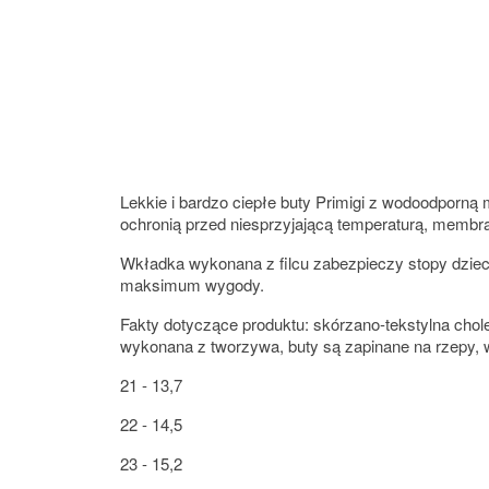
Lekkie i bardzo ciepłe buty Primigi z wodoodporn
ochronią przed niesprzyjającą temperaturą, membr
Wkładka wykonana z filcu zabezpieczy stopy dzieck
maksimum wygody.
Fakty dotyczące produktu: skórzano-tekstylna cho
wykonana z tworzywa, buty są zapinane na rzepy, 
21 - 13,7
22 - 14,5
23 - 15,2