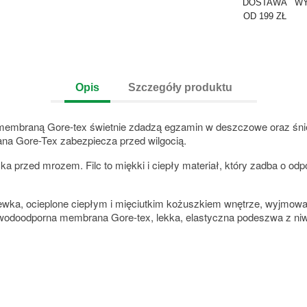
DOSTAWA
WY
OD 199 ZŁ
Opis
Szczegóły produktu
ą membraną Gore-tex świetnie zdadzą egzamin w deszczowe oraz śni
ana Gore-Tex zabezpiecza przed wilgocią.
a przed mrozem. Filc to miękki i ciepły materiał, który zadba o odp
lewka, ocieplone ciepłym i mięciutkim kożuszkiem wnętrze, wyjmow
wodoodporna membrana Gore-tex, lekka, elastyczna podeszwa z niw