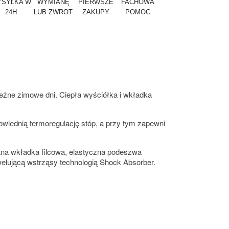
SYŁKA W
WYMIANĘ
PIERWSZE
FACHOWA
24H
LUB ZWROT
ZAKUPY
POMOC
eżne zimowe dni. Ciepła wyściółka i wkładka
owiednią termoregulację stóp, a przy tym zapewni
ana wkładka filcowa, elastyczna podeszwa
elującą wstrząsy technologią Shock Absorber.