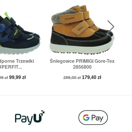
porne Trzewiki
Śniegowce PRIMIGI Gore-Tex

ybki podgląd
Szybki podgląd
PERFIT...
2856800
zmiary:
21
Rozmiary:
26
a
Cena
Cena
Cena
99,99 zł
179,40 zł
99 zł
299,00 zł
stawowa
podstawowa