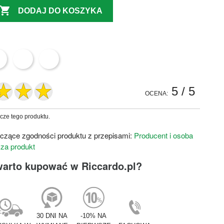

DODAJ DO KOSZYKA
5
/ 5
OCENA:
zcze tego produktu.
czące zgodności produktu z przepisami:
Producent i osoba
 za produkt
warto kupować w Riccardo.pl?
30 DNI NA
-10% NA