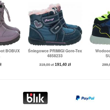
oot BOBUX
Śniegowce PRIMIGI Gore-Tex
Wodood


odgląd
Szybki podgląd
Sz
.
4858233
SU
:
23
Rozmiary:
26
Ro
Cena
Cena
Cen
ł
191,40 zł
319,00 zł
299,
podstawowa
pod