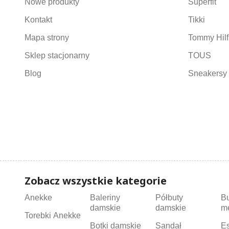
Nowe produkty
Superfit
Kontakt
Tikki
Mapa strony
Tommy Hilf
Sklep stacjonarny
TOUS
Blog
Sneakersy 
Zobacz wszystkie kategorie
Anekke
Baleriny
Półbuty
B
damskie
damskie
m
Torebki Anekke
Botki damskie
Sandał
Es