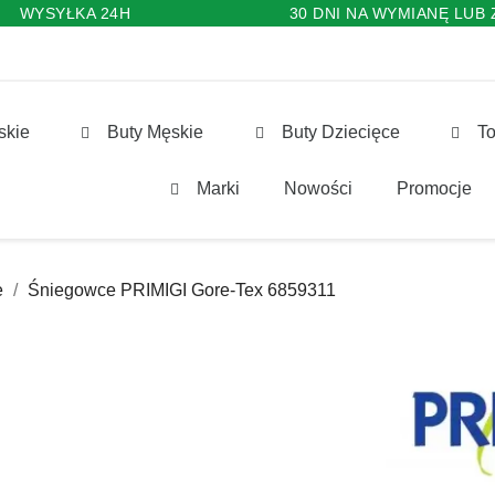
WYSYŁKA 24H
30 DNI NA WYMIANĘ LUB
skie
Buty Męskie
Buty Dziecięce
To
Marki
Nowości
Promocje
e
Śniegowce PRIMIGI Gore-Tex 6859311