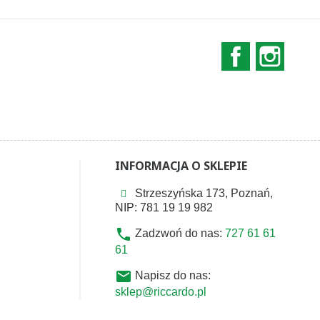
Facebook
Instag
INFORMACJA O SKLEPIE
Strzeszyńska 173, Poznań,
NIP: 781 19 19 982
phone
Zadzwoń do nas:
727 61 61
61
email
Napisz do nas:
sklep@riccardo.pl