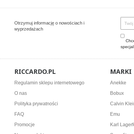
Otrzymuj informację o nowościach i
wyprzedażach
Chcę
specja
RICCARDO.PL
MARKI
Regulamin sklepu internetowego
Anekke
O nas
Bobux
Polityka prywatności
Calvin Klei
FAQ
Emu
Promocje
Karl Lagerf