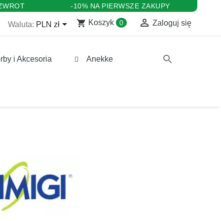
 ZWROT
-10% NA PIERWSZE ZAKUPY

shopping_cart

Koszyk
0
Zaloguj się
Waluta:
PLN zł
search
rby i Akcesoria
Anekke