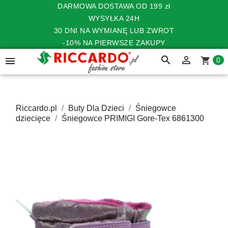
DARMOWA DOSTAWA OD 199 zł
WYSYŁKA 24H
30 DNI NA WYMIANĘ LUB ZWROT
-10% NA PIERWSZE ZAKUPY
search


shopping_cart
0
Riccardo.pl
Buty Dla Dzieci
Śniegowce
dziecięce
Śniegowce PRIMIGI Gore-Tex 6861300