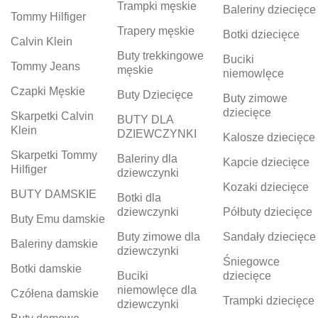
Trampki męskie
Baleriny dziecięce
Tommy Hilfiger
Trapery męskie
Botki dziecięce
Calvin Klein
Buty trekkingowe
Buciki
Tommy Jeans
męskie
niemowlęce
Czapki Męskie
Buty Dziecięce
Buty zimowe
dziecięce
Skarpetki Calvin
BUTY DLA
Klein
DZIEWCZYNKI
Kalosze dziecięce
Skarpetki Tommy
Baleriny dla
Kapcie dziecięce
Hilfiger
dziewczynki
Kozaki dziecięce
BUTY DAMSKIE
Botki dla
dziewczynki
Półbuty dziecięce
Buty Emu damskie
Buty zimowe dla
Sandały dziecięce
Baleriny damskie
dziewczynki
Śniegowce
Botki damskie
Buciki
dziecięce
niemowlęce dla
Czółena damskie
Trampki dziecięce
dziewczynki