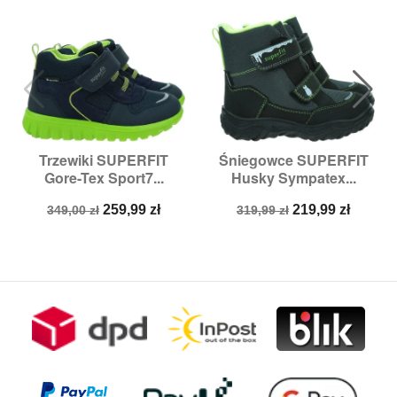
Trzewiki SUPERFIT
Śniegowce SUPERFIT
Gore-Tex Sport7...
Husky Sympatex...
Cena
Cena
Cena
Cena
259,99 zł
219,99 zł
349,00 zł
319,99 zł
podstawowa
podstawowa