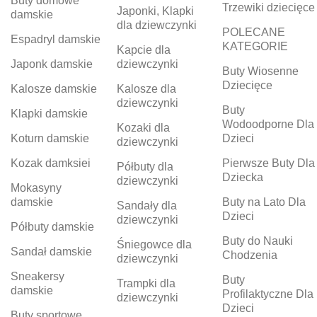
Buty domowe
Trzewiki dziecięce
Japonki, Klapki
damskie
dla dziewczynki
POLECANE
Espadryl damskie
KATEGORIE
Kapcie dla
Japonk damskie
dziewczynki
Buty Wiosenne
Dziecięce
Kalosze damskie
Kalosze dla
dziewczynki
Buty
Klapki damskie
Wodoodporne Dla
Kozaki dla
Koturn damskie
Dzieci
dziewczynki
Kozak damksiei
Pierwsze Buty Dla
Półbuty dla
Dziecka
dziewczynki
Mokasyny
damskie
Buty na Lato Dla
Sandały dla
Dzieci
dziewczynki
Półbuty damskie
Buty do Nauki
Śniegowce dla
Sandał damskie
Chodzenia
dziewczynki
Sneakersy
Buty
Trampki dla
damskie
Profilaktyczne Dla
dziewczynki
Dzieci
Buty sportowe