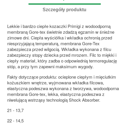
Szczegóły produktu
Lekkie i bardzo ciepłe kozaczki Primigi z wodoodporną
membraną Gore-tex świetnie zdadzą egzamin w śnieżne
zimowe dni. Ciepła wyściółka i wkładka ochronią przed
niesprzyjającą temperaturą, membrana Gore-Tex
zabezpiecza przed wilgocią. Wkładka wykonana z filcu
zabezpieczy stopy dziecka przed mrozem. Filc to miękki i
ciepły materiał, który zadba o odpowiednią termoregulację
stóp, a przy tym zapewni maksimum wygody.
Fakty dotyczące produktu: ocieplone ciepłym i mięciutkim
kożuszkiem wnętrze, wyjmowana wkładka filcowa,
elastyczna podeszwa wykonana z tworzywa, wodoodporna
membrana Gore-tex, lekka, elastyczna podeszwa z
niwelującą wstrząsy technologią Shock Absorber.
21 - 13,7
22 - 14,5