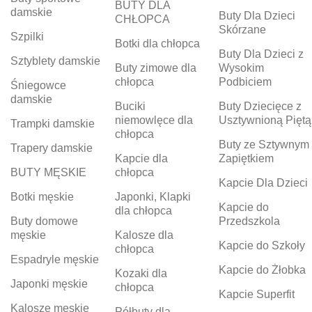
BUTY DLA
damskie
Buty Dla Dzieci
CHŁOPCA
Skórzane
Szpilki
Botki dla chłopca
Buty Dla Dzieci z
Sztyblety damskie
Buty zimowe dla
Wysokim
chłopca
Podbiciem
Śniegowce
damskie
Buciki
Buty Dziecięce z
niemowlęce dla
Usztywnioną Piętą
Trampki damskie
chłopca
Buty ze Sztywnym
Trapery damskie
Kapcie dla
Zapiętkiem
BUTY MĘSKIE
chłopca
Kapcie Dla Dzieci
Botki męskie
Japonki, Klapki
Kapcie do
dla chłopca
Buty domowe
Przedszkola
męskie
Kalosze dla
Kapcie do Szkoły
chłopca
Espadryle męskie
Kapcie do Żłobka
Kozaki dla
Japonki męskie
chłopca
Kapcie Superfit
Kalosze męskie
Półbuty dla