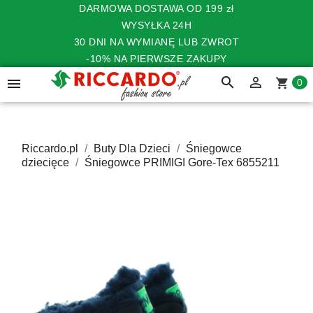
DARMOWA DOSTAWA OD 199 zł
WYSYŁKA 24H
30 DNI NA WYMIANĘ LUB ZWROT
-10% NA PIERWSZE ZAKUPY
search


shopping_cart
0
Riccardo.pl
Buty Dla Dzieci
Śniegowce
dziecięce
Śniegowce PRIMIGI Gore-Tex 6855211