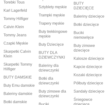
Torebki Tous
BUTY
Sztyblety męskie
DZIECIĘCE
Karl Lagerfeld
Trampki męskie
Baleriny dziecięce
Tommy Hilfiger
Trapery męskie
Botki dziecięce
Calvin Klein
Buty trekkingowe
Buciki
Tommy Jeans
męskie
niemowlęce
Czapki Męskie
Buty Dziecięce
Buty zimowe
dziecięce
Skarpetki Calvin
BUTY DLA
Klein
DZIEWCZYNKI
Kalosze dziecięce
Skarpetki Tommy
Baleriny dla
Kapcie dziecięce
Hilfiger
dziewczynki
Kozaki dziecięce
BUTY DAMSKIE
Botki dla
dziewczynki
Półbuty dziecięce
Buty Emu damskie
Buty zimowe dla
Sandały dziecięce
Baleriny damskie
dziewczynki
Śniegowce
Botki damskie
Buciki
dziecięce