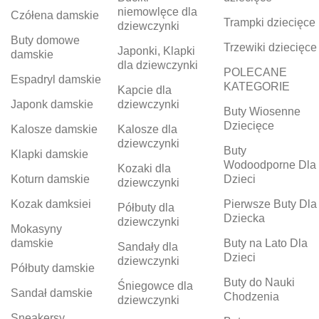
niemowlęce dla
Czółena damskie
Trampki dziecięce
dziewczynki
Buty domowe
Trzewiki dziecięce
Japonki, Klapki
damskie
dla dziewczynki
POLECANE
Espadryl damskie
KATEGORIE
Kapcie dla
Japonk damskie
dziewczynki
Buty Wiosenne
Dziecięce
Kalosze damskie
Kalosze dla
dziewczynki
Buty
Klapki damskie
Wodoodporne Dla
Kozaki dla
Koturn damskie
Dzieci
dziewczynki
Kozak damksiei
Pierwsze Buty Dla
Półbuty dla
Dziecka
dziewczynki
Mokasyny
damskie
Buty na Lato Dla
Sandały dla
Dzieci
dziewczynki
Półbuty damskie
Buty do Nauki
Śniegowce dla
Sandał damskie
Chodzenia
dziewczynki
Sneakersy