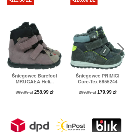
-111,00 ZŁ
-120,00 ZŁ
Śniegowce Barefoot
Śniegowce PRIMIGI
MRUGAŁA Heli...
Gore-Tex 6855244
Cena
Cena
Cena
Cena
258,99 zł
179,99 zł
369,99 zł
299,99 zł
podstawowa
podstawowa