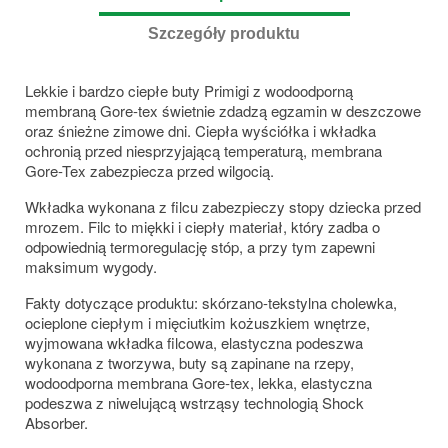
Szczegóły produktu
Lekkie i bardzo ciepłe buty Primigi z wodoodporną
membraną Gore-tex świetnie zdadzą egzamin w deszczowe
oraz śnieżne zimowe dni. Ciepła wyściółka i wkładka
ochronią przed niesprzyjającą temperaturą, membrana
Gore-Tex zabezpiecza przed wilgocią.
Wkładka wykonana z filcu zabezpieczy stopy dziecka przed
mrozem. Filc to miękki i ciepły materiał, który zadba o
odpowiednią termoregulację stóp, a przy tym zapewni
maksimum wygody.
Fakty dotyczące produktu: skórzano-tekstylna cholewka,
ocieplone ciepłym i mięciutkim kożuszkiem wnętrze,
wyjmowana wkładka filcowa, elastyczna podeszwa
wykonana z tworzywa, buty są zapinane na rzepy,
wodoodporna membrana Gore-tex, lekka, elastyczna
podeszwa z niwelującą wstrząsy technologią Shock
Absorber.