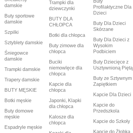
Buty
Trampki dla
damskie
Profilaktyczne Dla
dziewczynki
Dzieci
Buty sportowe
BUTY DLA
damskie
Buty Dla Dzieci
CHŁOPCA
Skórzane
Szpilki
Botki dla chłopca
Buty Dla Dzieci z
Sztyblety damskie
Buty zimowe dla
Wysokim
chłopca
Podbiciem
Śniegowce
damskie
Buciki
Buty Dziecięce z
niemowlęce dla
Usztywnioną Piętą
Trampki damskie
chłopca
Buty ze Sztywnym
Trapery damskie
Kapcie dla
Zapiętkiem
BUTY MĘSKIE
chłopca
Kapcie Dla Dzieci
Botki męskie
Japonki, Klapki
Kapcie do
dla chłopca
Buty domowe
Przedszkola
męskie
Kalosze dla
Kapcie do Szkoły
chłopca
Espadryle męskie
Kapcie do Żłobka