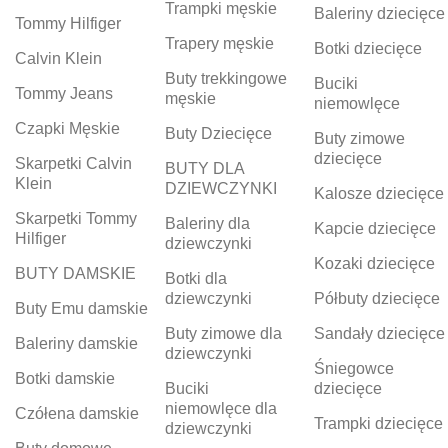
Trampki męskie
Baleriny dziecięce
Tommy Hilfiger
Trapery męskie
Botki dziecięce
Calvin Klein
Buty trekkingowe
Buciki
Tommy Jeans
męskie
niemowlęce
Czapki Męskie
Buty Dziecięce
Buty zimowe
dziecięce
Skarpetki Calvin
BUTY DLA
Klein
DZIEWCZYNKI
Kalosze dziecięce
Skarpetki Tommy
Baleriny dla
Kapcie dziecięce
Hilfiger
dziewczynki
Kozaki dziecięce
BUTY DAMSKIE
Botki dla
dziewczynki
Półbuty dziecięce
Buty Emu damskie
Buty zimowe dla
Sandały dziecięce
Baleriny damskie
dziewczynki
Śniegowce
Botki damskie
Buciki
dziecięce
niemowlęce dla
Czółena damskie
Trampki dziecięce
dziewczynki