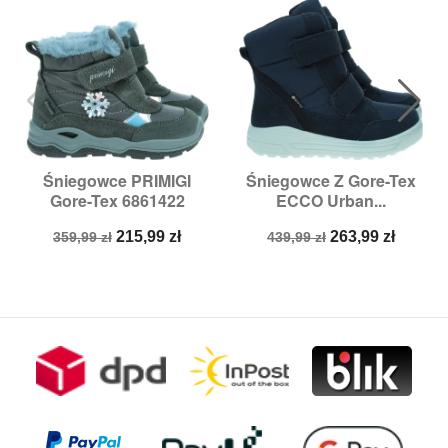
Śniegowce PRIMIGI
Śniegowce Z Gore-Tex
Gore-Tex 6861422
ECCO Urban...
Cena
Cena
Cena
Cena
215,99 zł
263,99 zł
359,99 zł
439,99 zł
podstawowa
podstawowa