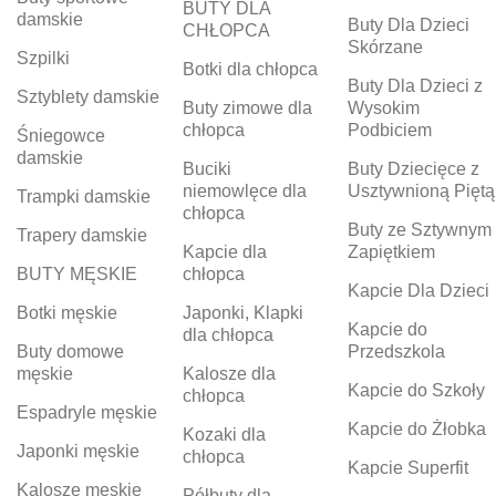
BUTY DLA
damskie
Buty Dla Dzieci
CHŁOPCA
Skórzane
Szpilki
Botki dla chłopca
Buty Dla Dzieci z
Sztyblety damskie
Buty zimowe dla
Wysokim
chłopca
Podbiciem
Śniegowce
damskie
Buciki
Buty Dziecięce z
niemowlęce dla
Usztywnioną Piętą
Trampki damskie
chłopca
Buty ze Sztywnym
Trapery damskie
Kapcie dla
Zapiętkiem
BUTY MĘSKIE
chłopca
Kapcie Dla Dzieci
Botki męskie
Japonki, Klapki
Kapcie do
dla chłopca
Buty domowe
Przedszkola
męskie
Kalosze dla
Kapcie do Szkoły
chłopca
Espadryle męskie
Kapcie do Żłobka
Kozaki dla
Japonki męskie
chłopca
Kapcie Superfit
Kalosze męskie
Półbuty dla