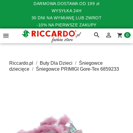
DARMOWA DOSTAWA OD 199 zł
WYSYŁKA 24H
30 DNI NA WYMIANĘ LUB ZWROT
-10% NA PIERWSZE ZAKUPY
search


shopping_cart
0
Riccardo.pl
Buty Dla Dzieci
Śniegowce
dziecięce
Śniegowce PRIMIGI Gore-Tex 6859233