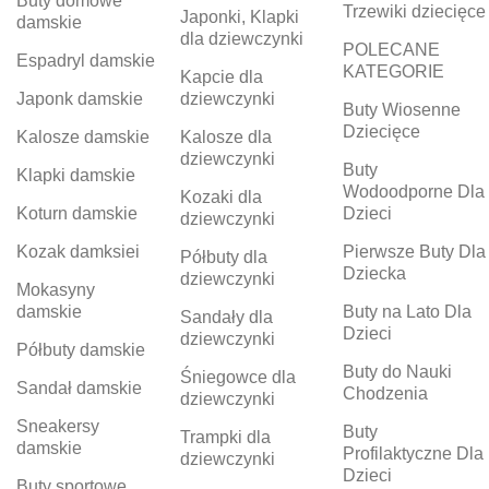
Buty domowe
Trzewiki dziecięce
Japonki, Klapki
damskie
dla dziewczynki
POLECANE
Espadryl damskie
KATEGORIE
Kapcie dla
Japonk damskie
dziewczynki
Buty Wiosenne
Dziecięce
Kalosze damskie
Kalosze dla
dziewczynki
Buty
Klapki damskie
Wodoodporne Dla
Kozaki dla
Koturn damskie
Dzieci
dziewczynki
Kozak damksiei
Pierwsze Buty Dla
Półbuty dla
Dziecka
dziewczynki
Mokasyny
damskie
Buty na Lato Dla
Sandały dla
Dzieci
dziewczynki
Półbuty damskie
Buty do Nauki
Śniegowce dla
Sandał damskie
Chodzenia
dziewczynki
Sneakersy
Buty
Trampki dla
damskie
Profilaktyczne Dla
dziewczynki
Dzieci
Buty sportowe