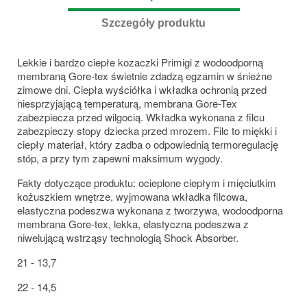
Szczegóły produktu
Lekkie i bardzo ciepłe kozaczki Primigi z wodoodporną
membraną Gore-tex świetnie zdadzą egzamin w śnieżne
zimowe dni. Ciepła wyściółka i wkładka ochronią przed
niesprzyjającą temperaturą, membrana Gore-Tex
zabezpiecza przed wilgocią. Wkładka wykonana z filcu
zabezpieczy stopy dziecka przed mrozem. Filc to miękki i
ciepły materiał, który zadba o odpowiednią termoregulację
stóp, a przy tym zapewni maksimum wygody.
Fakty dotyczące produktu: ocieplone ciepłym i mięciutkim
kożuszkiem wnętrze, wyjmowana wkładka filcowa,
elastyczna podeszwa wykonana z tworzywa, wodoodporna
membrana Gore-tex, lekka, elastyczna podeszwa z
niwelującą wstrząsy technologią Shock Absorber.
21 - 13,7
22 - 14,5