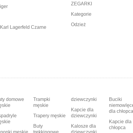
ZEGARKI
iger
Kategorie
Odzież
Karl Lagerfeld Czarne
uty domowe
Trampki
dziewczynki
Buciki
ęskie
męskie
niemowlęc
Kapcie dla
dla chłopc
padryle
Trapery męskie
dziewczynki
ęskie
Kapcie dla
Buty
Kalosze dla
chłopca
ponki męskie
trekkingowe
dziewczynki