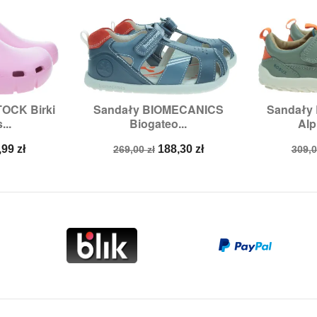
OCK Birki
Sandały BIOMECANICS
Sandały


odgląd
Szybki podgląd
Sz
...
Biogateo...
Alp
6,
27
Rozmiary:
21,
25
Rozmi
na
Cena
Cena
Cen
,99 zł
188,30 zł
269,00 zł
309,0
a
podstawowa
pod