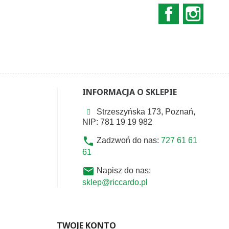
Facebook
Instag
INFORMACJA O SKLEPIE
Strzeszyńska 173, Poznań,
NIP: 781 19 19 982
phone
Zadzwoń do nas:
727 61 61
61
email
Napisz do nas:
sklep@riccardo.pl
TWOJE KONTO