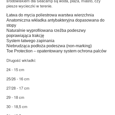
środowiskiem dla Seacamp są woda, plaża, miasto, czy
piesze wycieczki w terenie.
Łatwa do mycia poliestrowa warstwa wierzchnia
Anatomiczna wkładka antybakteryjna dopasowana do
stopy
Naturalnie wyprofilowana rzeźba podeszwy
poprawiająca trakcję
System łatwego zapinania
Niebrudząca podłoża podeszwa (non-marking)
Toe Protection – opatentowany system ochrona palców
Długość wkładki:
24 - 15 cm
25/26 - 16 cm
27/28 - 17 cm
29 - 18 cm
30 - 18,5 cm