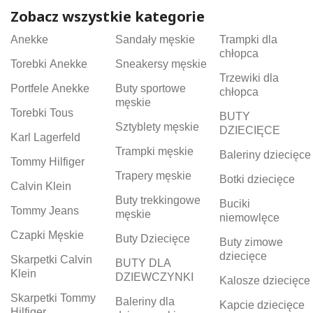
Zobacz wszystkie kategorie
Anekke
Sandały męskie
Trampki dla
chłopca
Torebki Anekke
Sneakersy męskie
Trzewiki dla
Portfele Anekke
Buty sportowe
chłopca
męskie
Torebki Tous
BUTY
Sztyblety męskie
DZIECIĘCE
Karl Lagerfeld
Trampki męskie
Baleriny dziecięce
Tommy Hilfiger
Trapery męskie
Botki dziecięce
Calvin Klein
Buty trekkingowe
Buciki
Tommy Jeans
męskie
niemowlęce
Czapki Męskie
Buty Dziecięce
Buty zimowe
dziecięce
Skarpetki Calvin
BUTY DLA
Klein
DZIEWCZYNKI
Kalosze dziecięce
Skarpetki Tommy
Baleriny dla
Kapcie dziecięce
Hilfiger