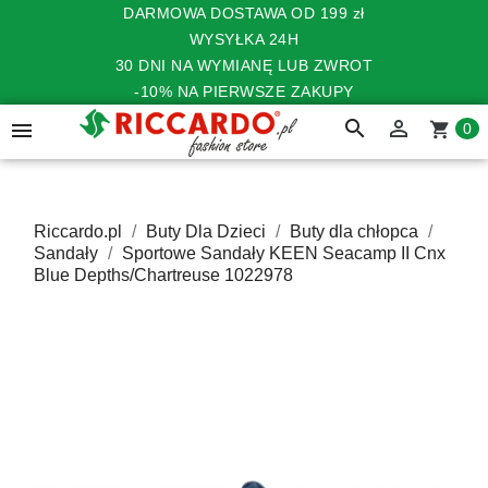
DARMOWA DOSTAWA OD 199 zł
WYSYŁKA 24H
30 DNI NA WYMIANĘ LUB ZWROT
-10% NA PIERWSZE ZAKUPY
search


shopping_cart
0
Riccardo.pl
Buty Dla Dzieci
Buty dla chłopca
Sandały
Sportowe Sandały KEEN Seacamp II Cnx
Blue Depths/Chartreuse 1022978