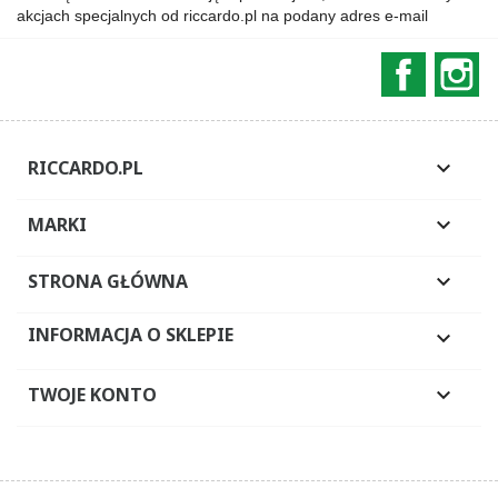
akcjach specjalnych od riccardo.pl na podany adres e-mail
Faceboo
In
RICCARDO.PL

MARKI

STRONA GŁÓWNA

INFORMACJA O SKLEPIE

TWOJE KONTO
