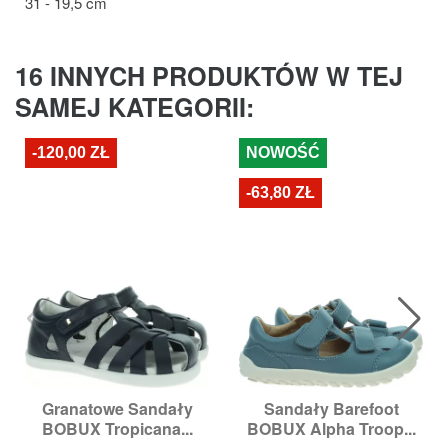
31 - 19,5 cm
16 INNYCH PRODUKTÓW W TEJ
SAMEJ KATEGORII:
-120,00 ZŁ
NOWOŚĆ
-63,80 ZŁ
Granatowe Sandały
Sandały Barefoot
BOBUX Tropicana...
BOBUX Alpha Troop...