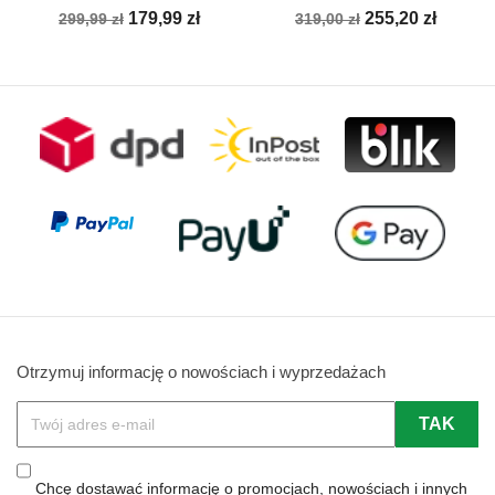
Cena
Cena
Cena
Cena
179,99 zł
255,20 zł
299,99 zł
319,00 zł
podstawowa
podstawowa
Otrzymuj informację o nowościach i wyprzedażach
Chcę dostawać informację o promocjach, nowościach i innych