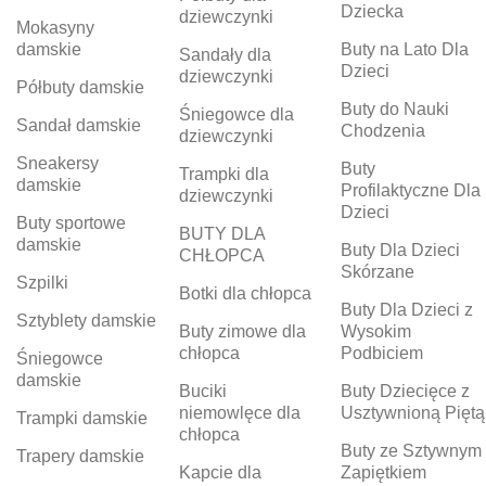
Dziecka
dziewczynki
Mokasyny
damskie
Buty na Lato Dla
Sandały dla
Dzieci
dziewczynki
Półbuty damskie
Buty do Nauki
Śniegowce dla
Sandał damskie
Chodzenia
dziewczynki
Sneakersy
Buty
Trampki dla
damskie
Profilaktyczne Dla
dziewczynki
Dzieci
Buty sportowe
BUTY DLA
damskie
Buty Dla Dzieci
CHŁOPCA
Skórzane
Szpilki
Botki dla chłopca
Buty Dla Dzieci z
Sztyblety damskie
Buty zimowe dla
Wysokim
chłopca
Podbiciem
Śniegowce
damskie
Buciki
Buty Dziecięce z
niemowlęce dla
Usztywnioną Piętą
Trampki damskie
chłopca
Buty ze Sztywnym
Trapery damskie
Kapcie dla
Zapiętkiem