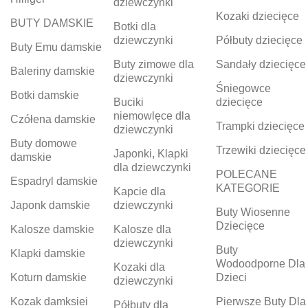
dziewczynki
Kozaki dziecięce
BUTY DAMSKIE
Botki dla
dziewczynki
Półbuty dziecięce
Buty Emu damskie
Buty zimowe dla
Sandały dziecięce
Baleriny damskie
dziewczynki
Śniegowce
Botki damskie
Buciki
dziecięce
niemowlęce dla
Czółena damskie
Trampki dziecięce
dziewczynki
Buty domowe
Trzewiki dziecięce
Japonki, Klapki
damskie
dla dziewczynki
POLECANE
Espadryl damskie
KATEGORIE
Kapcie dla
Japonk damskie
dziewczynki
Buty Wiosenne
Dziecięce
Kalosze damskie
Kalosze dla
dziewczynki
Buty
Klapki damskie
Wodoodporne Dla
Kozaki dla
Koturn damskie
Dzieci
dziewczynki
Kozak damksiei
Pierwsze Buty Dla
Półbuty dla