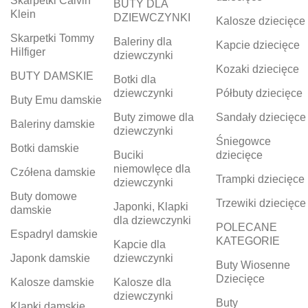
Skarpetki Calvin
BUTY DLA
Klein
DZIEWCZYNKI
Kalosze dziecięce
Skarpetki Tommy
Baleriny dla
Kapcie dziecięce
Hilfiger
dziewczynki
Kozaki dziecięce
BUTY DAMSKIE
Botki dla
dziewczynki
Półbuty dziecięce
Buty Emu damskie
Buty zimowe dla
Sandały dziecięce
Baleriny damskie
dziewczynki
Śniegowce
Botki damskie
Buciki
dziecięce
niemowlęce dla
Czółena damskie
Trampki dziecięce
dziewczynki
Buty domowe
Trzewiki dziecięce
Japonki, Klapki
damskie
dla dziewczynki
POLECANE
Espadryl damskie
KATEGORIE
Kapcie dla
Japonk damskie
dziewczynki
Buty Wiosenne
Dziecięce
Kalosze damskie
Kalosze dla
dziewczynki
Buty
Klapki damskie