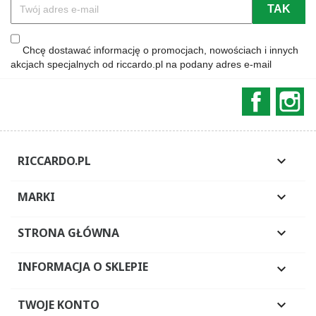
Chcę dostawać informację o promocjach, nowościach i innych
akcjach specjalnych od riccardo.pl na podany adres e-mail
Faceboo
In
RICCARDO.PL

MARKI

STRONA GŁÓWNA

INFORMACJA O SKLEPIE

TWOJE KONTO
