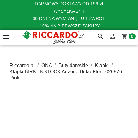
DARMOWA DOSTAWA OD 199 zł
WYSYŁKA 24H
30 DNI NA WYMIANĘ LUB ZWROT
-10% NA PIERWSZE ZAKUPY
search


shopping_cart
0
Riccardo.pl
ONA
Buty damskie
Klapki
Klapki BIRKENSTOCK Arizona Birko-Flor 1026976
Pink