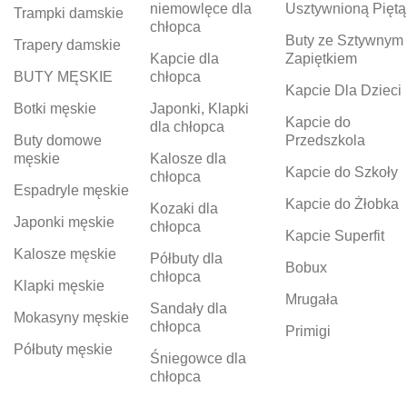
niemowlęce dla
Usztywnioną Piętą
Trampki damskie
chłopca
Buty ze Sztywnym
Trapery damskie
Kapcie dla
Zapiętkiem
BUTY MĘSKIE
chłopca
Kapcie Dla Dzieci
Botki męskie
Japonki, Klapki
Kapcie do
dla chłopca
Buty domowe
Przedszkola
męskie
Kalosze dla
Kapcie do Szkoły
chłopca
Espadryle męskie
Kapcie do Żłobka
Kozaki dla
Japonki męskie
chłopca
Kapcie Superfit
Kalosze męskie
Półbuty dla
Bobux
chłopca
Klapki męskie
Mrugała
Sandały dla
Mokasyny męskie
chłopca
Primigi
Półbuty męskie
Śniegowce dla
chłopca