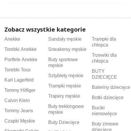
Zobacz wszystkie kategorie
Anekke
Sandały męskie
Trampki dla
chłopca
Torebki Anekke
Sneakersy męskie
Trzewiki dla
Portfele Anekke
Buty sportowe
chłopca
męskie
Torebki Tous
BUTY
Sztyblety męskie
DZIECIĘCE
Karl Lagerfeld
Trampki męskie
Baleriny dziecięce
Tommy Hilfiger
Trapery męskie
Botki dziecięce
Calvin Klein
Buty trekkingowe
Buciki
Tommy Jeans
męskie
niemowlęce
Czapki Męskie
Buty Dziecięce
Buty zimowe
dziecięce