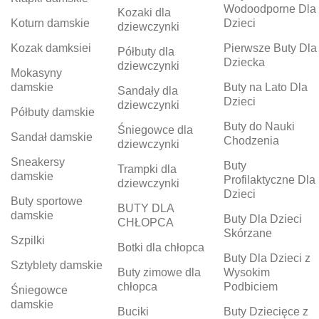
Wodoodporne Dla
Kozaki dla
Koturn damskie
Dzieci
dziewczynki
Kozak damksiei
Pierwsze Buty Dla
Półbuty dla
Dziecka
dziewczynki
Mokasyny
damskie
Buty na Lato Dla
Sandały dla
Dzieci
dziewczynki
Półbuty damskie
Buty do Nauki
Śniegowce dla
Sandał damskie
Chodzenia
dziewczynki
Sneakersy
Buty
Trampki dla
damskie
Profilaktyczne Dla
dziewczynki
Dzieci
Buty sportowe
BUTY DLA
damskie
Buty Dla Dzieci
CHŁOPCA
Skórzane
Szpilki
Botki dla chłopca
Buty Dla Dzieci z
Sztyblety damskie
Buty zimowe dla
Wysokim
chłopca
Podbiciem
Śniegowce
damskie
Buciki
Buty Dziecięce z