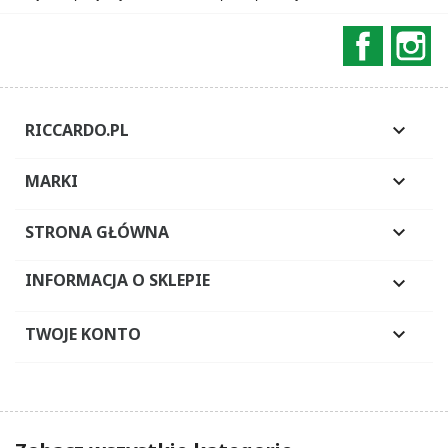
Faceboo
In
RICCARDO.PL

MARKI

STRONA GŁÓWNA

INFORMACJA O SKLEPIE

TWOJE KONTO
