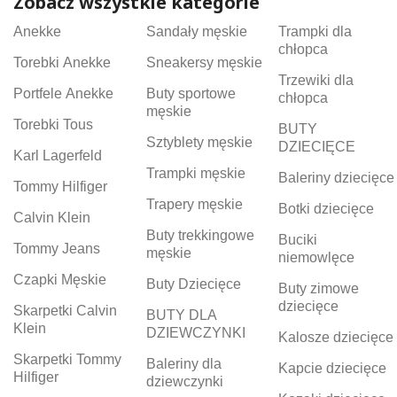
Zobacz wszystkie kategorie
Anekke
Sandały męskie
Trampki dla
chłopca
Torebki Anekke
Sneakersy męskie
Trzewiki dla
Portfele Anekke
Buty sportowe
chłopca
męskie
Torebki Tous
BUTY
Sztyblety męskie
DZIECIĘCE
Karl Lagerfeld
Trampki męskie
Baleriny dziecięce
Tommy Hilfiger
Trapery męskie
Botki dziecięce
Calvin Klein
Buty trekkingowe
Buciki
Tommy Jeans
męskie
niemowlęce
Czapki Męskie
Buty Dziecięce
Buty zimowe
dziecięce
Skarpetki Calvin
BUTY DLA
Klein
DZIEWCZYNKI
Kalosze dziecięce
Skarpetki Tommy
Baleriny dla
Kapcie dziecięce
Hilfiger
dziewczynki