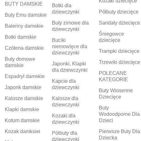
Kozaki dziecięce
BUTY DAMSKIE
Botki dla
dziewczynki
Półbuty dziecięce
Buty Emu damskie
Buty zimowe dla
Sandały dziecięce
Baleriny damskie
dziewczynki
Śniegowce
Botki damskie
Buciki
dziecięce
niemowlęce dla
Czółena damskie
Trampki dziecięce
dziewczynki
Buty domowe
Trzewiki dziecięce
Japonki, Klapki
damskie
dla dziewczynki
POLECANE
Espadryl damskie
KATEGORIE
Kapcie dla
Japonk damskie
dziewczynki
Buty Wiosenne
Dziecięce
Kalosze damskie
Kalosze dla
dziewczynki
Buty
Klapki damskie
Wodoodporne Dla
Kozaki dla
Koturn damskie
Dzieci
dziewczynki
Kozak damksiei
Pierwsze Buty Dla
Półbuty dla
Dziecka
dziewczynki