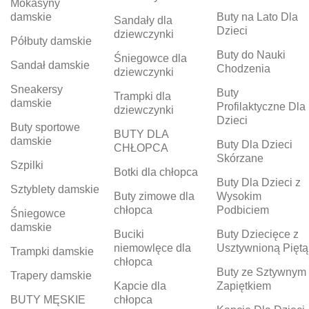
Mokasyny
damskie
Buty na Lato Dla
Sandały dla
Dzieci
dziewczynki
Półbuty damskie
Buty do Nauki
Śniegowce dla
Sandał damskie
Chodzenia
dziewczynki
Sneakersy
Buty
Trampki dla
damskie
Profilaktyczne Dla
dziewczynki
Dzieci
Buty sportowe
BUTY DLA
damskie
Buty Dla Dzieci
CHŁOPCA
Skórzane
Szpilki
Botki dla chłopca
Buty Dla Dzieci z
Sztyblety damskie
Buty zimowe dla
Wysokim
chłopca
Podbiciem
Śniegowce
damskie
Buciki
Buty Dziecięce z
niemowlęce dla
Usztywnioną Piętą
Trampki damskie
chłopca
Buty ze Sztywnym
Trapery damskie
Kapcie dla
Zapiętkiem
BUTY MĘSKIE
chłopca