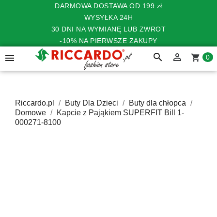
DARMOWA DOSTAWA OD 199 zł
WYSYŁKA 24H
30 DNI NA WYMIANĘ LUB ZWROT
-10% NA PIERWSZE ZAKUPY
search


shopping_cart
0
Riccardo.pl
Buty Dla Dzieci
Buty dla chłopca
Domowe
Kapcie z Pająkiem SUPERFIT Bill 1-
000271-8100