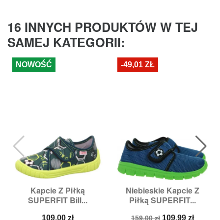
16 INNYCH PRODUKTÓW W TEJ
SAMEJ KATEGORII:
NOWOŚĆ
-49,01 ZŁ
Kapcie Z Piłką
Niebieskie Kapcie Z
SUPERFIT Bill...
Piłką SUPERFIT...
Cena
Cena
Cena
109,00 zł
109,99 zł
159,00 zł