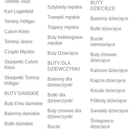
Torebki Tous
BUTY
Sztyblety męskie
DZIECIĘCE
Karl Lagerfeld
Trampki męskie
Baleriny dziecięce
Tommy Hilfiger
Trapery męskie
Botki dziecięce
Calvin Klein
Buty trekkingowe
Buciki
Tommy Jeans
męskie
niemowlęce
Czapki Męskie
Buty Dziecięce
Buty zimowe
dziecięce
Skarpetki Calvin
BUTY DLA
Klein
DZIEWCZYNKI
Kalosze dziecięce
Skarpetki Tommy
Baleriny dla
Kapcie dziecięce
Hilfiger
dziewczynki
Kozaki dziecięce
BUTY DAMSKIE
Botki dla
dziewczynki
Półbuty dziecięce
Buty Emu damskie
Buty zimowe dla
Sandały dziecięce
Baleriny damskie
dziewczynki
Śniegowce
Botki damskie
Buciki
dziecięce