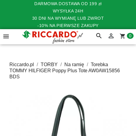
DARMOWA DOSTAWA OD 199 zł
WYSYŁKA 24H
30 DNI NA WYMIANĘ LUB ZWROT
-10% NA PIERWSZE ZAKUPY
search


shopping_cart
0
Riccardo.pl
TORBY
Na ramię
Torebka
TOMMY HILFIGER Poppy Plus Tote AW0AW15856
BDS