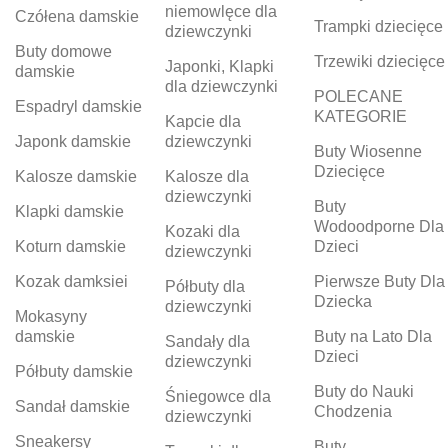
niemowlęce dla
Czółena damskie
Trampki dziecięce
dziewczynki
Buty domowe
Trzewiki dziecięce
Japonki, Klapki
damskie
dla dziewczynki
POLECANE
Espadryl damskie
KATEGORIE
Kapcie dla
Japonk damskie
dziewczynki
Buty Wiosenne
Dziecięce
Kalosze damskie
Kalosze dla
dziewczynki
Buty
Klapki damskie
Wodoodporne Dla
Kozaki dla
Koturn damskie
Dzieci
dziewczynki
Kozak damksiei
Pierwsze Buty Dla
Półbuty dla
Dziecka
dziewczynki
Mokasyny
damskie
Buty na Lato Dla
Sandały dla
Dzieci
dziewczynki
Półbuty damskie
Buty do Nauki
Śniegowce dla
Sandał damskie
Chodzenia
dziewczynki
Sneakersy
Buty