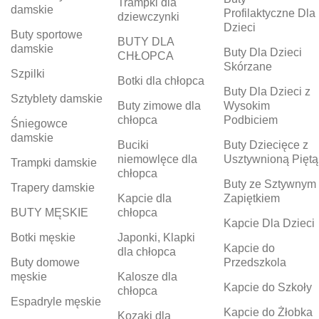
Trampki dla
damskie
Profilaktyczne Dla
dziewczynki
Dzieci
Buty sportowe
BUTY DLA
damskie
Buty Dla Dzieci
CHŁOPCA
Skórzane
Szpilki
Botki dla chłopca
Buty Dla Dzieci z
Sztyblety damskie
Buty zimowe dla
Wysokim
chłopca
Podbiciem
Śniegowce
damskie
Buciki
Buty Dziecięce z
niemowlęce dla
Usztywnioną Piętą
Trampki damskie
chłopca
Buty ze Sztywnym
Trapery damskie
Kapcie dla
Zapiętkiem
BUTY MĘSKIE
chłopca
Kapcie Dla Dzieci
Botki męskie
Japonki, Klapki
Kapcie do
dla chłopca
Buty domowe
Przedszkola
męskie
Kalosze dla
Kapcie do Szkoły
chłopca
Espadryle męskie
Kapcie do Żłobka
Kozaki dla