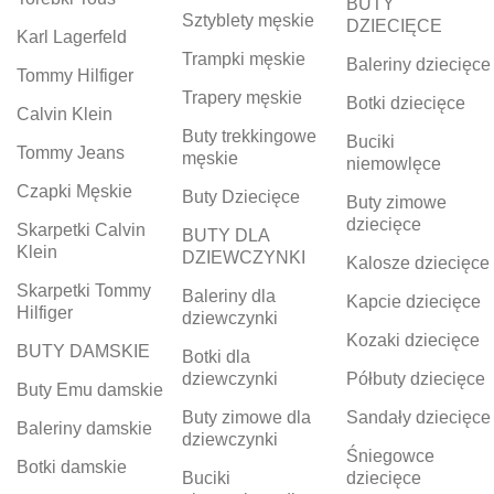
BUTY
Sztyblety męskie
DZIECIĘCE
Karl Lagerfeld
Trampki męskie
Baleriny dziecięce
Tommy Hilfiger
Trapery męskie
Botki dziecięce
Calvin Klein
Buty trekkingowe
Buciki
Tommy Jeans
męskie
niemowlęce
Czapki Męskie
Buty Dziecięce
Buty zimowe
dziecięce
Skarpetki Calvin
BUTY DLA
Klein
DZIEWCZYNKI
Kalosze dziecięce
Skarpetki Tommy
Baleriny dla
Kapcie dziecięce
Hilfiger
dziewczynki
Kozaki dziecięce
BUTY DAMSKIE
Botki dla
dziewczynki
Półbuty dziecięce
Buty Emu damskie
Buty zimowe dla
Sandały dziecięce
Baleriny damskie
dziewczynki
Śniegowce
Botki damskie
Buciki
dziecięce