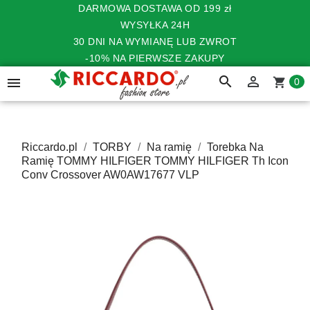
DARMOWA DOSTAWA OD 199 zł
WYSYŁKA 24H
30 DNI NA WYMIANĘ LUB ZWROT
-10% NA PIERWSZE ZAKUPY
search


shopping_cart
0
Riccardo.pl
TORBY
Na ramię
Torebka Na
Ramię TOMMY HILFIGER TOMMY HILFIGER Th Icon
Conv Crossover AW0AW17677 VLP