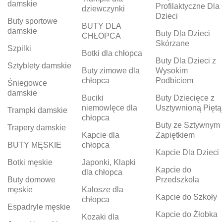
damskie
Profilaktyczne Dla
dziewczynki
Dzieci
Buty sportowe
BUTY DLA
damskie
Buty Dla Dzieci
CHŁOPCA
Skórzane
Szpilki
Botki dla chłopca
Buty Dla Dzieci z
Sztyblety damskie
Buty zimowe dla
Wysokim
chłopca
Podbiciem
Śniegowce
damskie
Buciki
Buty Dziecięce z
niemowlęce dla
Usztywnioną Piętą
Trampki damskie
chłopca
Buty ze Sztywnym
Trapery damskie
Kapcie dla
Zapiętkiem
BUTY MĘSKIE
chłopca
Kapcie Dla Dzieci
Botki męskie
Japonki, Klapki
Kapcie do
dla chłopca
Buty domowe
Przedszkola
męskie
Kalosze dla
Kapcie do Szkoły
chłopca
Espadryle męskie
Kapcie do Żłobka
Kozaki dla