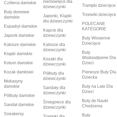
niemowlęce dla
Czółena damskie
Trampki dziecięce
dziewczynki
Buty domowe
Trzewiki dziecięce
Japonki, Klapki
damskie
dla dziewczynki
POLECANE
Espadryl damskie
KATEGORIE
Kapcie dla
Japonk damskie
dziewczynki
Buty Wiosenne
Dziecięce
Kalosze damskie
Kalosze dla
dziewczynki
Buty
Klapki damskie
Wodoodporne Dla
Kozaki dla
Koturn damskie
Dzieci
dziewczynki
Kozak damksiei
Pierwsze Buty Dla
Półbuty dla
Dziecka
dziewczynki
Mokasyny
damskie
Buty na Lato Dla
Sandały dla
Dzieci
dziewczynki
Półbuty damskie
Buty do Nauki
Śniegowce dla
Sandał damskie
Chodzenia
dziewczynki
Sneakersy
Buty
Trampki dla