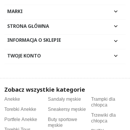
MARKI

STRONA GŁÓWNA

INFORMACJA O SKLEPIE

TWOJE KONTO

Zobacz wszystkie kategorie
Anekke
Sandały męskie
Trampki dla
chłopca
Torebki Anekke
Sneakersy męskie
Trzewiki dla
Portfele Anekke
Buty sportowe
chłopca
męskie
Torebki Tous