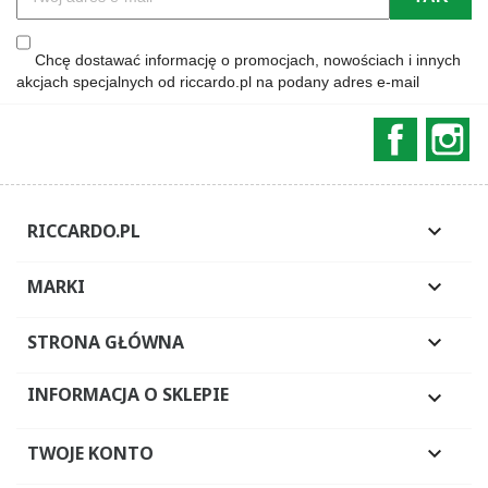
Chcę dostawać informację o promocjach, nowościach i innych
akcjach specjalnych od riccardo.pl na podany adres e-mail
Faceboo
In
RICCARDO.PL

MARKI

STRONA GŁÓWNA

INFORMACJA O SKLEPIE

TWOJE KONTO
