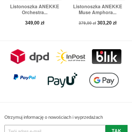
Listonoszka ANEKKE
Listonoszka ANEKKE
Orchestra...
Muse Amphora...
Cena
Cena
Cena
349,00 zł
303,20 zł
379,00 zł
podstawowa
Otrzymuj informację o nowościach i wyprzedażach