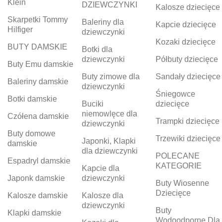
Klein
DZIEWCZYNKI
Kalosze dziecięce
Skarpetki Tommy
Baleriny dla
Kapcie dziecięce
Hilfiger
dziewczynki
Kozaki dziecięce
BUTY DAMSKIE
Botki dla
dziewczynki
Półbuty dziecięce
Buty Emu damskie
Buty zimowe dla
Sandały dziecięce
Baleriny damskie
dziewczynki
Śniegowce
Botki damskie
Buciki
dziecięce
niemowlęce dla
Czółena damskie
Trampki dziecięce
dziewczynki
Buty domowe
Trzewiki dziecięce
Japonki, Klapki
damskie
dla dziewczynki
POLECANE
Espadryl damskie
KATEGORIE
Kapcie dla
Japonk damskie
dziewczynki
Buty Wiosenne
Dziecięce
Kalosze damskie
Kalosze dla
dziewczynki
Buty
Klapki damskie
Wodoodporne Dla