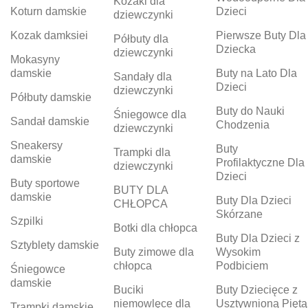
Kozaki dla
Koturn damskie
Dzieci
dziewczynki
Kozak damksiei
Pierwsze Buty Dla
Półbuty dla
Dziecka
dziewczynki
Mokasyny
damskie
Buty na Lato Dla
Sandały dla
Dzieci
dziewczynki
Półbuty damskie
Buty do Nauki
Śniegowce dla
Sandał damskie
Chodzenia
dziewczynki
Sneakersy
Buty
Trampki dla
damskie
Profilaktyczne Dla
dziewczynki
Dzieci
Buty sportowe
BUTY DLA
damskie
Buty Dla Dzieci
CHŁOPCA
Skórzane
Szpilki
Botki dla chłopca
Buty Dla Dzieci z
Sztyblety damskie
Buty zimowe dla
Wysokim
chłopca
Podbiciem
Śniegowce
damskie
Buciki
Buty Dziecięce z
niemowlęce dla
Usztywnioną Piętą
Trampki damskie