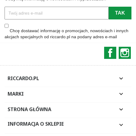
Chcę dostawać informację o promocjach, nowościach i innych
akcjach specjalnych od riccardo.pl na podany adres e-mail
Faceboo
In
RICCARDO.PL

MARKI

STRONA GŁÓWNA

INFORMACJA O SKLEPIE
