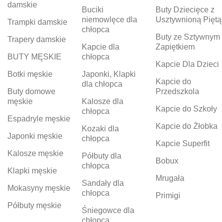
damskie
Buciki
Buty Dziecięce z
niemowlęce dla
Usztywnioną Piętą
Trampki damskie
chłopca
Buty ze Sztywnym
Trapery damskie
Kapcie dla
Zapiętkiem
BUTY MĘSKIE
chłopca
Kapcie Dla Dzieci
Botki męskie
Japonki, Klapki
Kapcie do
dla chłopca
Buty domowe
Przedszkola
męskie
Kalosze dla
Kapcie do Szkoły
chłopca
Espadryle męskie
Kapcie do Żłobka
Kozaki dla
Japonki męskie
chłopca
Kapcie Superfit
Kalosze męskie
Półbuty dla
Bobux
chłopca
Klapki męskie
Mrugała
Sandały dla
Mokasyny męskie
chłopca
Primigi
Półbuty męskie
Śniegowce dla
chłopca