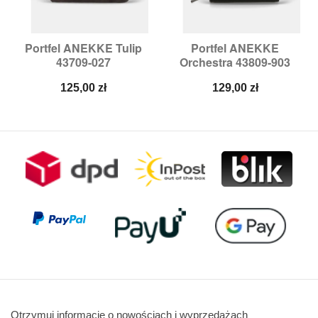
Portfel ANEKKE Tulip
Portfel ANEKKE
43709-027
Orchestra 43809-903
Cena
Cena
125,00 zł
129,00 zł
Otrzymuj informację o nowościach i wyprzedażach