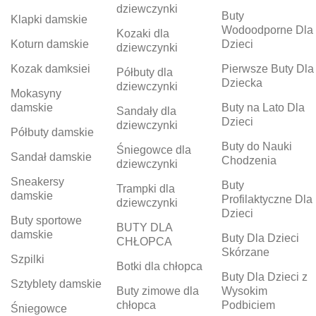
dziewczynki
Buty
Klapki damskie
Wodoodporne Dla
Kozaki dla
Koturn damskie
Dzieci
dziewczynki
Kozak damksiei
Pierwsze Buty Dla
Półbuty dla
Dziecka
dziewczynki
Mokasyny
damskie
Buty na Lato Dla
Sandały dla
Dzieci
dziewczynki
Półbuty damskie
Buty do Nauki
Śniegowce dla
Sandał damskie
Chodzenia
dziewczynki
Sneakersy
Buty
Trampki dla
damskie
Profilaktyczne Dla
dziewczynki
Dzieci
Buty sportowe
BUTY DLA
damskie
Buty Dla Dzieci
CHŁOPCA
Skórzane
Szpilki
Botki dla chłopca
Buty Dla Dzieci z
Sztyblety damskie
Buty zimowe dla
Wysokim
chłopca
Podbiciem
Śniegowce