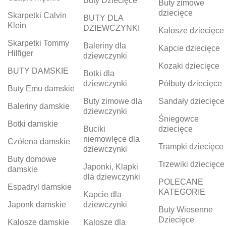
Buty Dziecięce
Buty zimowe
dziecięce
Skarpetki Calvin
BUTY DLA
Klein
DZIEWCZYNKI
Kalosze dziecięce
Skarpetki Tommy
Baleriny dla
Kapcie dziecięce
Hilfiger
dziewczynki
Kozaki dziecięce
BUTY DAMSKIE
Botki dla
dziewczynki
Półbuty dziecięce
Buty Emu damskie
Buty zimowe dla
Sandały dziecięce
Baleriny damskie
dziewczynki
Śniegowce
Botki damskie
Buciki
dziecięce
niemowlęce dla
Czółena damskie
Trampki dziecięce
dziewczynki
Buty domowe
Trzewiki dziecięce
Japonki, Klapki
damskie
dla dziewczynki
POLECANE
Espadryl damskie
KATEGORIE
Kapcie dla
Japonk damskie
dziewczynki
Buty Wiosenne
Dziecięce
Kalosze damskie
Kalosze dla