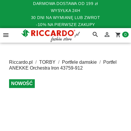
DARMOWA DOSTAWA OD 199 zł
WYSYŁKA 24H
30 DNI NA WYMIANĘ LUB ZWROT
-10% NA PIERWSZE ZAKUPY
search


shopping_cart
0
Riccardo.pl
TORBY
Portfele damskie
Portfel
ANEKKE Orchestra Iron 43759-912
NOWOŚĆ