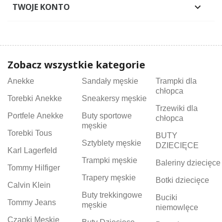
TWOJE KONTO

Zobacz wszystkie kategorie
Anekke
Sandały męskie
Trampki dla
chłopca
Torebki Anekke
Sneakersy męskie
Trzewiki dla
Portfele Anekke
Buty sportowe
chłopca
męskie
Torebki Tous
BUTY
Sztyblety męskie
DZIECIĘCE
Karl Lagerfeld
Trampki męskie
Baleriny dziecięce
Tommy Hilfiger
Trapery męskie
Botki dziecięce
Calvin Klein
Buty trekkingowe
Buciki
Tommy Jeans
męskie
niemowlęce
Czapki Męskie