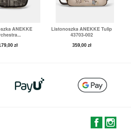
oszka ANEKKE
Listonoszka ANEKKE Tulip
Li

ybki podgląd
Szybki podgląd
chestra...
43703-002
Cena
Cena
179,00 zł
359,00 zł
Facebook
Instag