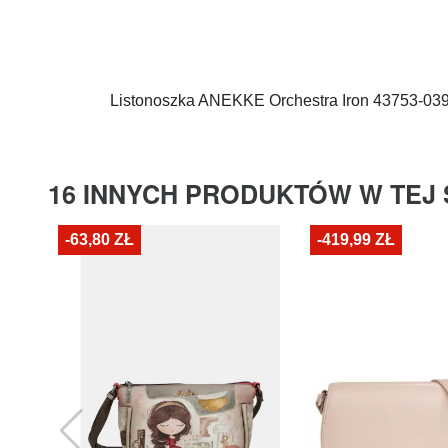
Listonoszka
ANEKKE
Orchestra Iron 43753-03
16 INNYCH PRODUKTÓW W TEJ 
-63,80 ZŁ
-419,99 ZŁ