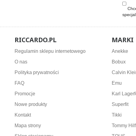
Chcę
specja
RICCARDO.PL
MARKI
Regulamin sklepu internetowego
Anekke
O nas
Bobux
Polityka prywatności
Calvin Klei
FAQ
Emu
Promocje
Karl Lagerf
Nowe produkty
Superfit
Kontakt
Tikki
Mapa strony
Tommy Hilf