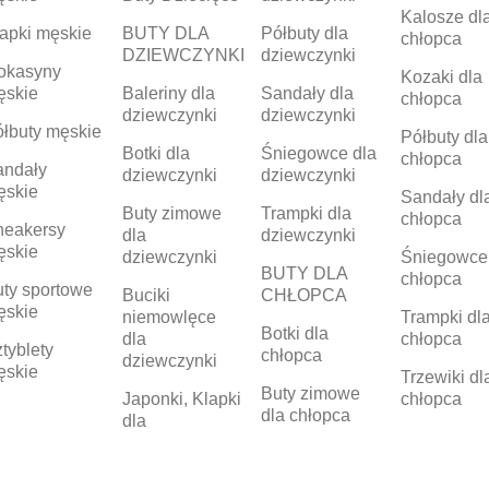
Kalosze dl
apki męskie
BUTY DLA
Półbuty dla
chłopca
DZIEWCZYNKI
dziewczynki
okasyny
Kozaki dla
ęskie
Baleriny dla
Sandały dla
chłopca
dziewczynki
dziewczynki
łbuty męskie
Półbuty dla
Botki dla
Śniegowce dla
chłopca
andały
dziewczynki
dziewczynki
ęskie
Sandały dl
Buty zimowe
Trampki dla
chłopca
neakersy
dla
dziewczynki
ęskie
dziewczynki
Śniegowce
BUTY DLA
chłopca
ty sportowe
Buciki
CHŁOPCA
ęskie
niemowlęce
Trampki dl
Botki dla
dla
chłopca
tyblety
chłopca
dziewczynki
ęskie
Trzewiki dl
Buty zimowe
Japonki, Klapki
chłopca
dla chłopca
dla