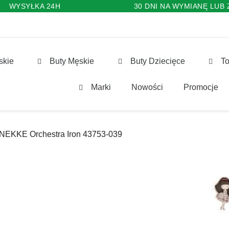
WYSYŁKA 24H
30 DNI NA WYMIANĘ LUB
skie
Buty Męskie
Buty Dziecięce
To
Marki
Nowości
Promocje
ANEKKE Orchestra Iron 43753-039