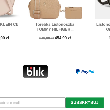
 KLEIN Ck
Torebka Listonoszka
Liston


odgląd
Szybki podgląd
Sz
TOMMY HILFIGER...
Or
na
Cena
Cena
,00 zł
454,99 zł
649,99 zł
a
podstawowa