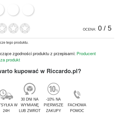
0
/ 5
OCENA:
zcze tego produktu.
czące zgodności produktu z przepisami:
Producent
 za produkt
warto kupować w Riccardo.pl?
30 DNI NA
-10% NA
SYŁKA W
WYMIANĘ
PIERWSZE
FACHOWA
24H
LUB ZWROT
ZAKUPY
POMOC