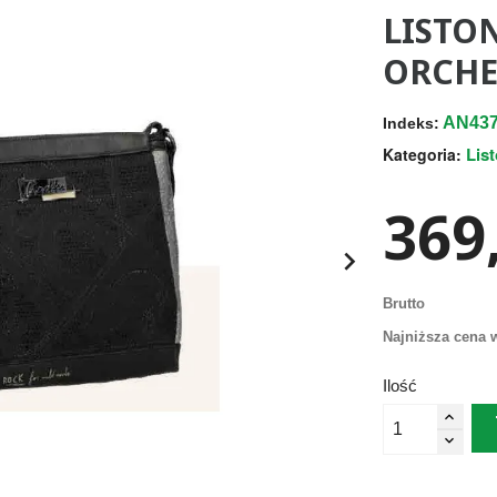
LISTO
ORCHE
AN437
Indeks:
Lis
Kategoria:
369,

Brutto
Najniższa cena w
Ilość