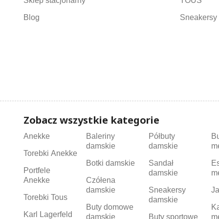
Sklep stacjonarny
TOUS
Blog
Sneakersy 
Zobacz wszystkie kategorie
Anekke
Baleriny
Półbuty
B
damskie
damskie
m
Torebki Anekke
Botki damskie
Sandał
Es
Portfele
damskie
m
Anekke
Czółena
damskie
Sneakersy
Ja
Torebki Tous
damskie
Buty domowe
K
Karl Lagerfeld
damskie
Buty sportowe
m