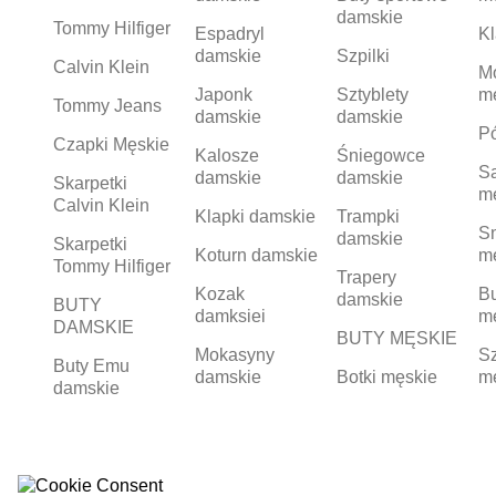
damskie
Tommy Hilfiger
Espadryl
Kl
damskie
Szpilki
Calvin Klein
M
Japonk
Sztyblety
m
Tommy Jeans
damskie
damskie
Pó
Czapki Męskie
Kalosze
Śniegowce
S
damskie
damskie
Skarpetki
m
Calvin Klein
Klapki damskie
Trampki
S
damskie
Skarpetki
Koturn damskie
m
Tommy Hilfiger
Trapery
Kozak
Bu
damskie
BUTY
damksiei
m
DAMSKIE
BUTY MĘSKIE
Mokasyny
Sz
Buty Emu
damskie
Botki męskie
m
damskie