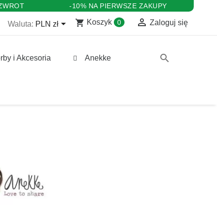
 ZWROT
-10% NA PIERWSZE ZAKUPY

shopping_cart

Koszyk
0
Zaloguj się
Waluta:
PLN zł
search
rby i Akcesoria
Anekke