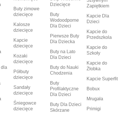
Sztywnym
a
Dziecięce
Zapiętkiem
Buty zimowe
dziecięce
Buty
Kapcie Dla
Wodoodporne
Dzieci
Kalosze
Dla Dzieci
dziecięce
Kapcie do
Pierwsze Buty
Przedszkola
Kapcie
Dla Dziecka
dziecięce
Kapcie do
a
Buty na Lato
Szkoły
Kozaki
Dla Dzieci
dziecięce
Kapcie do
 dla
Buty do Nauki
Żłobka
Półbuty
Chodzenia
dziecięce
Kapcie Superfit
a
Buty
Sandały
Profilaktyczne
Bobux
dziecięce
Dla Dzieci
a
Mrugała
Śniegowce
Buty Dla Dzieci
dziecięce
Primigi
Skórzane