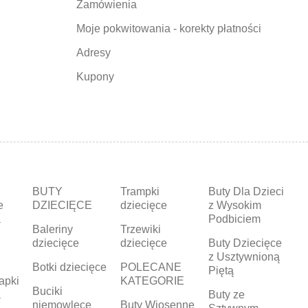
Zamówienia
Moje pokwitowania - korekty płatności
Adresy
Kupony
BUTY
Trampki
Buty Dla Dzieci
e
DZIECIĘCE
dziecięce
z Wysokim
a
Podbiciem
Baleriny
Trzewiki
dziecięce
dziecięce
Buty Dziecięce
z Usztywnioną
Botki dziecięce
POLECANE
Piętą
apki
KATEGORIE
Buciki
a
Buty ze
niemowlęce
Buty Wiosenne