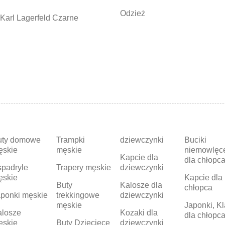
Odzież
Karl Lagerfeld Czarne
uty domowe
Trampki
dziewczynki
Buciki
ęskie
męskie
niemowlęc
Kapcie dla
dla chłopc
padryle
Trapery męskie
dziewczynki
ęskie
Kapcie dla
Buty
Kalosze dla
chłopca
ponki męskie
trekkingowe
dziewczynki
męskie
Japonki, Kl
alosze
Kozaki dla
dla chłopc
ęskie
Buty Dziecięce
dziewczynki