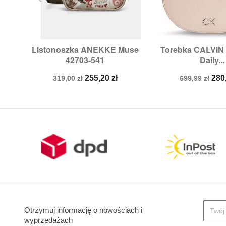
Listonoszka ANEKKE Muse
Torebka CALVIN


Szybki podgląd
Szybki p
42703-541
Daily...
Cena
Cena
Cena
Ce
255,20 zł
280
319,00 zł
699,99 zł
podstawowa
podstawow
Otrzymuj informację o nowościach i
wyprzedażach