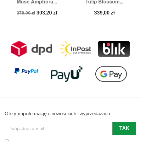
Muse Amphora...
Tulip Blossom...
Cena
Cena
Cena
303,20 zł
339,00 zł
379,00 zł
podstawowa
Otrzymuj informację o nowościach i wyprzedażach