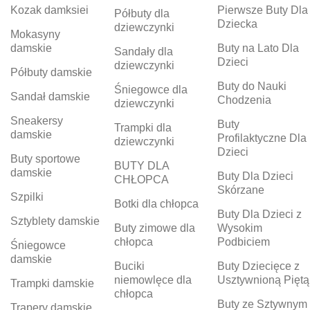
Kozak damksiei
Pierwsze Buty Dla
Półbuty dla
Dziecka
dziewczynki
Mokasyny
damskie
Buty na Lato Dla
Sandały dla
Dzieci
dziewczynki
Półbuty damskie
Buty do Nauki
Śniegowce dla
Sandał damskie
Chodzenia
dziewczynki
Sneakersy
Buty
Trampki dla
damskie
Profilaktyczne Dla
dziewczynki
Dzieci
Buty sportowe
BUTY DLA
damskie
Buty Dla Dzieci
CHŁOPCA
Skórzane
Szpilki
Botki dla chłopca
Buty Dla Dzieci z
Sztyblety damskie
Buty zimowe dla
Wysokim
chłopca
Podbiciem
Śniegowce
damskie
Buciki
Buty Dziecięce z
niemowlęce dla
Usztywnioną Piętą
Trampki damskie
chłopca
Buty ze Sztywnym
Trapery damskie