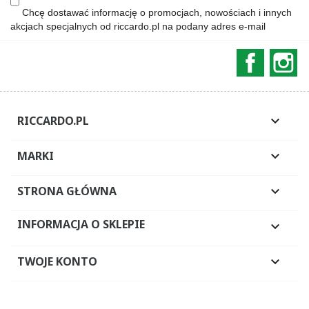
Chcę dostawać informację o promocjach, nowościach i innych
akcjach specjalnych od riccardo.pl na podany adres e-mail
Faceboo
In
RICCARDO.PL

MARKI

STRONA GŁÓWNA

INFORMACJA O SKLEPIE

TWOJE KONTO
