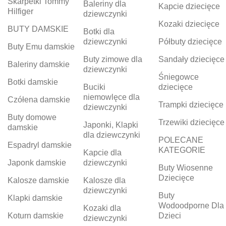
Skarpetki Tommy
Baleriny dla
Kapcie dziecięce
Hilfiger
dziewczynki
Kozaki dziecięce
BUTY DAMSKIE
Botki dla
dziewczynki
Półbuty dziecięce
Buty Emu damskie
Buty zimowe dla
Sandały dziecięce
Baleriny damskie
dziewczynki
Śniegowce
Botki damskie
Buciki
dziecięce
niemowlęce dla
Czółena damskie
Trampki dziecięce
dziewczynki
Buty domowe
Trzewiki dziecięce
Japonki, Klapki
damskie
dla dziewczynki
POLECANE
Espadryl damskie
KATEGORIE
Kapcie dla
Japonk damskie
dziewczynki
Buty Wiosenne
Dziecięce
Kalosze damskie
Kalosze dla
dziewczynki
Buty
Klapki damskie
Wodoodporne Dla
Kozaki dla
Koturn damskie
Dzieci
dziewczynki