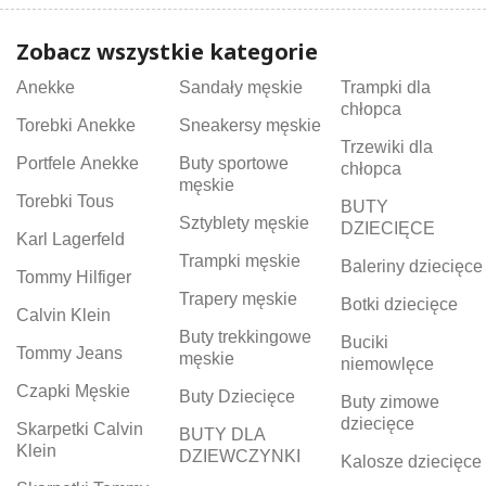
Zobacz wszystkie kategorie
Anekke
Sandały męskie
Trampki dla
chłopca
Torebki Anekke
Sneakersy męskie
Trzewiki dla
Portfele Anekke
Buty sportowe
chłopca
męskie
Torebki Tous
BUTY
Sztyblety męskie
DZIECIĘCE
Karl Lagerfeld
Trampki męskie
Baleriny dziecięce
Tommy Hilfiger
Trapery męskie
Botki dziecięce
Calvin Klein
Buty trekkingowe
Buciki
Tommy Jeans
męskie
niemowlęce
Czapki Męskie
Buty Dziecięce
Buty zimowe
dziecięce
Skarpetki Calvin
BUTY DLA
Klein
DZIEWCZYNKI
Kalosze dziecięce