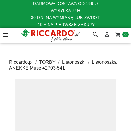
DARMOWA DOSTAWA OD 199 zł
WYSYŁKA 24H
30 DNI NA WYMIANĘ LUB ZWROT
-10% NA PIERWSZE ZAKUPY
search


shopping_cart
0
Riccardo.pl
TORBY
Listonoszki
Listonoszka
ANEKKE Muse 42703-541