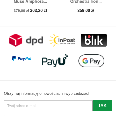
Muse Amphora...
Orchestra Iron...
Cena
Cena
Cena
303,20 zł
359,00 zł
379,00 zł
podstawowa
Otrzymuj informację o nowościach i wyprzedażach