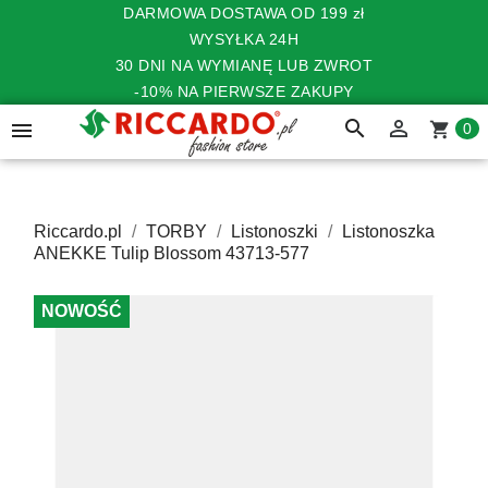
DARMOWA DOSTAWA OD 199 zł
WYSYŁKA 24H
30 DNI NA WYMIANĘ LUB ZWROT
-10% NA PIERWSZE ZAKUPY
search


shopping_cart
0
Riccardo.pl
TORBY
Listonoszki
Listonoszka
ANEKKE Tulip Blossom 43713-577
NOWOŚĆ