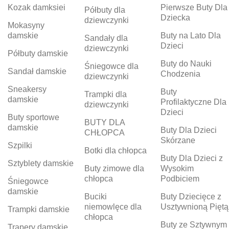
Kozak damksiei
Pierwsze Buty Dla
Półbuty dla
Dziecka
dziewczynki
Mokasyny
damskie
Buty na Lato Dla
Sandały dla
Dzieci
dziewczynki
Półbuty damskie
Buty do Nauki
Śniegowce dla
Sandał damskie
Chodzenia
dziewczynki
Sneakersy
Buty
Trampki dla
damskie
Profilaktyczne Dla
dziewczynki
Dzieci
Buty sportowe
BUTY DLA
damskie
Buty Dla Dzieci
CHŁOPCA
Skórzane
Szpilki
Botki dla chłopca
Buty Dla Dzieci z
Sztyblety damskie
Buty zimowe dla
Wysokim
chłopca
Podbiciem
Śniegowce
damskie
Buciki
Buty Dziecięce z
niemowlęce dla
Usztywnioną Piętą
Trampki damskie
chłopca
Buty ze Sztywnym
Trapery damskie