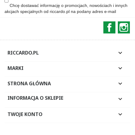
Chcę dostawać informację o promocjach, nowościach i innych
akcjach specjalnych od riccardo.pl na podany adres e-mail
Faceboo
In
RICCARDO.PL

MARKI

STRONA GŁÓWNA

INFORMACJA O SKLEPIE

TWOJE KONTO
