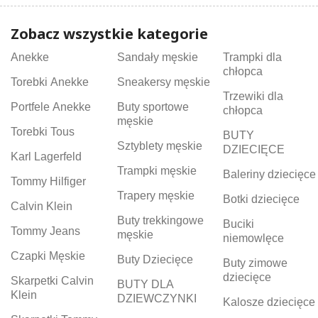
Zobacz wszystkie kategorie
Anekke
Sandały męskie
Trampki dla
chłopca
Torebki Anekke
Sneakersy męskie
Trzewiki dla
Portfele Anekke
Buty sportowe
chłopca
męskie
Torebki Tous
BUTY
Sztyblety męskie
DZIECIĘCE
Karl Lagerfeld
Trampki męskie
Baleriny dziecięce
Tommy Hilfiger
Trapery męskie
Botki dziecięce
Calvin Klein
Buty trekkingowe
Buciki
Tommy Jeans
męskie
niemowlęce
Czapki Męskie
Buty Dziecięce
Buty zimowe
dziecięce
Skarpetki Calvin
BUTY DLA
Klein
DZIEWCZYNKI
Kalosze dziecięce