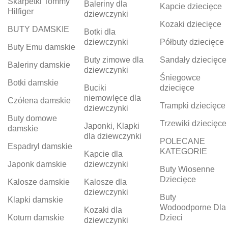
Skarpetki Tommy
Baleriny dla
Kapcie dziecięce
Hilfiger
dziewczynki
Kozaki dziecięce
BUTY DAMSKIE
Botki dla
dziewczynki
Półbuty dziecięce
Buty Emu damskie
Buty zimowe dla
Sandały dziecięce
Baleriny damskie
dziewczynki
Śniegowce
Botki damskie
Buciki
dziecięce
niemowlęce dla
Czółena damskie
Trampki dziecięce
dziewczynki
Buty domowe
Trzewiki dziecięce
Japonki, Klapki
damskie
dla dziewczynki
POLECANE
Espadryl damskie
KATEGORIE
Kapcie dla
Japonk damskie
dziewczynki
Buty Wiosenne
Dziecięce
Kalosze damskie
Kalosze dla
dziewczynki
Buty
Klapki damskie
Wodoodporne Dla
Kozaki dla
Koturn damskie
Dzieci
dziewczynki