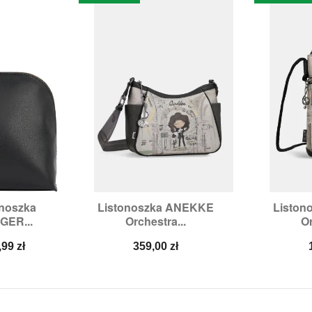
onoszka
Listonoszka ANEKKE
Liston


odgląd
Szybki podgląd
Sz
GER...
Orchestra...
Or
na
Cena
,99 zł
359,00 zł
a