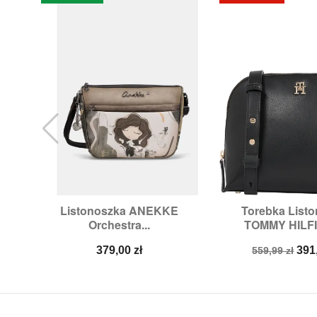
Listonoszka ANEKKE
Torebka List


Szybki podgląd
Szybki p
Orchestra...
TOMMY HILFI
Cena
Cena
Ce
379,00 zł
391
559,99 zł
podstawow