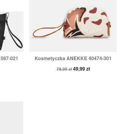
587-021
Kosmetyczka ANEKKE 40474-301

d
Szybki podgląd
Cena
Cena
49,99 zł
79,00 zł
podstawowa