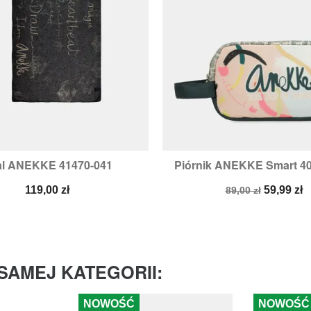
al ANEKKE 41470-041
Piórnik ANEKKE Smart 4


Szybki podgląd
Szybki podglą
Cena
Cena
Cena
119,00 zł
59,99 zł
89,00 zł
podstawowa
SAMEJ KATEGORII:
NOWOŚĆ
NOWOŚĆ