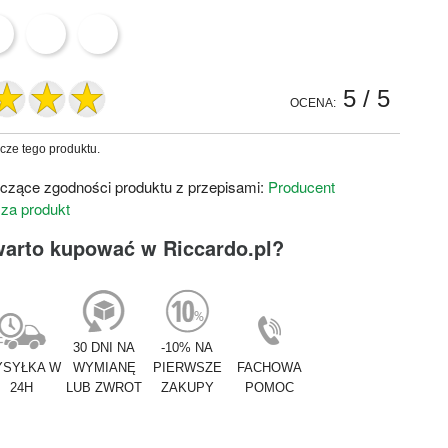
5
/ 5
OCENA:
zcze tego produktu.
czące zgodności produktu z przepisami:
Producent
 za produkt
warto kupować w Riccardo.pl?
30 DNI NA
-10% NA
SYŁKA W
WYMIANĘ
PIERWSZE
FACHOWA
24H
LUB ZWROT
ZAKUPY
POMOC