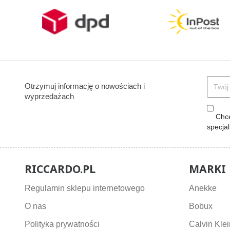
Otrzymuj informację o nowościach i
wyprzedażach
Chcę
specja
RICCARDO.PL
MARKI
Regulamin sklepu internetowego
Anekke
O nas
Bobux
Polityka prywatności
Calvin Klei