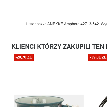
Listonoszka
ANEKKE
Amphora 42713-542. Wym
KLIENCI KTÓRZY ZAKUPILI TEN
-20,70 ZŁ
-39,01 ZŁ