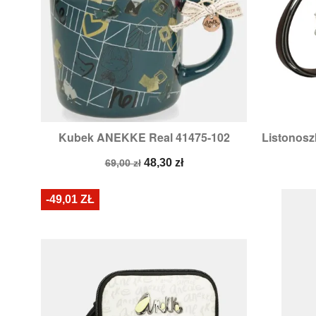
Kubek ANEKKE Real 41475-102
Listonos

Szybki podgląd
Cena
Cena
48,30 zł
69,00 zł
podstawowa
-49,01 ZŁ