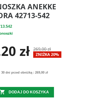
NOSZKA ANEKKE
RA 42713-542
13.542
tonoszki
20 zł
269,00 zł
ZNIŻKA 20%
 30 dni przed obniżką :
269,00 zł

DODAJ DO KOSZYKA