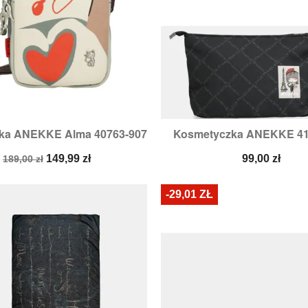
zka ANEKKE Alma 40763-907
Kosmetyczka ANEKKE 41


Szybki podgląd
Szybki podglą
Cena
Cena
Cena
149,99 zł
99,00 zł
189,00 zł
podstawowa
-29,01 ZŁ