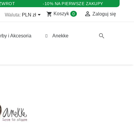
 ZWROT
-10% NA PIERWSZE ZAKUPY

shopping_cart

Koszyk
0
Zaloguj się
Waluta:
PLN zł
search
rby i Akcesoria
Anekke