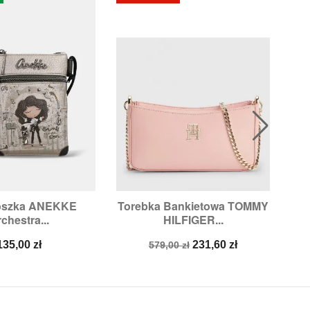
oszka ANEKKE
Torebka Bankietowa TOMMY
Li

ybki podgląd
Szybki podgląd
chestra...
HILFIGER...
Cena
Cena
Cena
135,00 zł
231,60 zł
579,00 zł
podstawowa