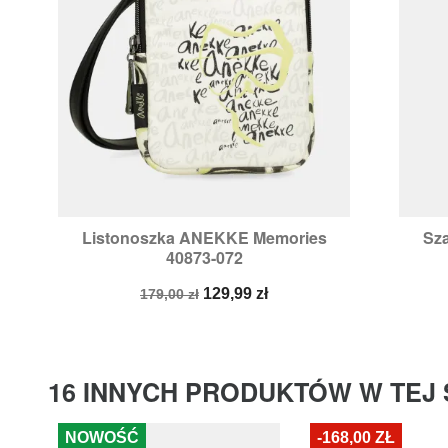
Listonoszka ANEKKE Memories
Sz

Szybki podgląd
40873-072
Cena
Cena
129,99 zł
179,00 zł
podstawowa
16 INNYCH PRODUKTÓW W TEJ 
NOWOŚĆ
-168,00 ZŁ