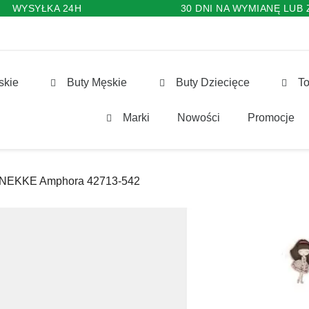
WYSYŁKA 24H
30 DNI NA WYMIANĘ LUB
skie
Buty Męskie
Buty Dziecięce
To
Marki
Nowości
Promocje
 ANEKKE Amphora 42713-542