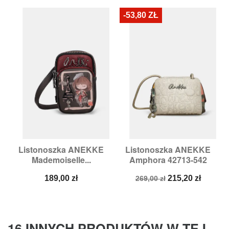
-53,80 ZŁ
Listonoszka ANEKKE
Listonoszka ANEKKE
Mademoiselle...
Amphora 42713-542
Cena
Cena
Cena
189,00 zł
215,20 zł
269,00 zł
podstawowa
16 INNYCH PRODUKTÓW W TEJ