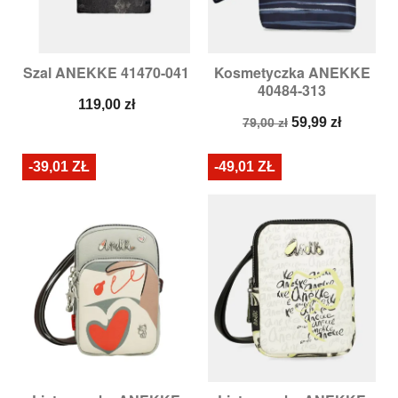
Szal ANEKKE 41470-041
Kosmetyczka ANEKKE
40484-313
Cena
119,00 zł
Cena
Cena
59,99 zł
79,00 zł
podstawowa
-39,01 ZŁ
-49,01 ZŁ