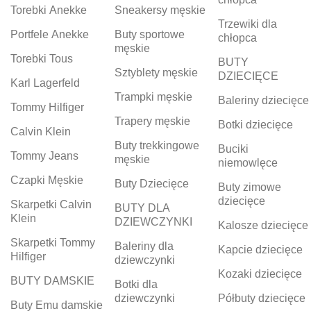
Torebki Anekke
Sneakersy męskie
Trzewiki dla
Portfele Anekke
Buty sportowe
chłopca
męskie
Torebki Tous
BUTY
Sztyblety męskie
DZIECIĘCE
Karl Lagerfeld
Trampki męskie
Baleriny dziecięce
Tommy Hilfiger
Trapery męskie
Botki dziecięce
Calvin Klein
Buty trekkingowe
Buciki
Tommy Jeans
męskie
niemowlęce
Czapki Męskie
Buty Dziecięce
Buty zimowe
dziecięce
Skarpetki Calvin
BUTY DLA
Klein
DZIEWCZYNKI
Kalosze dziecięce
Skarpetki Tommy
Baleriny dla
Kapcie dziecięce
Hilfiger
dziewczynki
Kozaki dziecięce
BUTY DAMSKIE
Botki dla
dziewczynki
Półbuty dziecięce
Buty Emu damskie