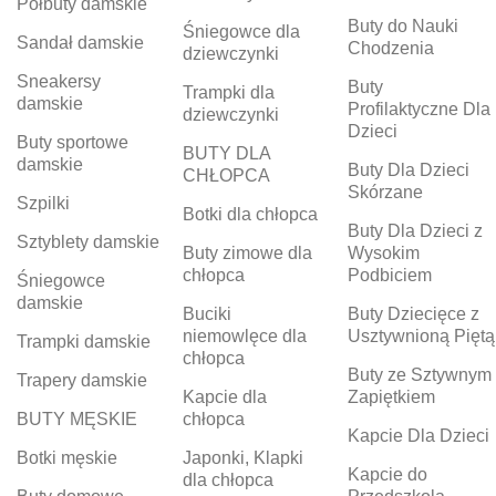
Półbuty damskie
Buty do Nauki
Śniegowce dla
Sandał damskie
Chodzenia
dziewczynki
Sneakersy
Buty
Trampki dla
damskie
Profilaktyczne Dla
dziewczynki
Dzieci
Buty sportowe
BUTY DLA
damskie
Buty Dla Dzieci
CHŁOPCA
Skórzane
Szpilki
Botki dla chłopca
Buty Dla Dzieci z
Sztyblety damskie
Buty zimowe dla
Wysokim
chłopca
Podbiciem
Śniegowce
damskie
Buciki
Buty Dziecięce z
niemowlęce dla
Usztywnioną Piętą
Trampki damskie
chłopca
Buty ze Sztywnym
Trapery damskie
Kapcie dla
Zapiętkiem
BUTY MĘSKIE
chłopca
Kapcie Dla Dzieci
Botki męskie
Japonki, Klapki
Kapcie do
dla chłopca