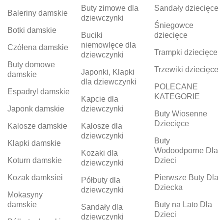
Buty zimowe dla
Sandały dziecięce
Baleriny damskie
dziewczynki
Śniegowce
Botki damskie
Buciki
dziecięce
niemowlęce dla
Czółena damskie
Trampki dziecięce
dziewczynki
Buty domowe
Trzewiki dziecięce
Japonki, Klapki
damskie
dla dziewczynki
POLECANE
Espadryl damskie
KATEGORIE
Kapcie dla
Japonk damskie
dziewczynki
Buty Wiosenne
Dziecięce
Kalosze damskie
Kalosze dla
dziewczynki
Buty
Klapki damskie
Wodoodporne Dla
Kozaki dla
Koturn damskie
Dzieci
dziewczynki
Kozak damksiei
Pierwsze Buty Dla
Półbuty dla
Dziecka
dziewczynki
Mokasyny
damskie
Buty na Lato Dla
Sandały dla
Dzieci
dziewczynki