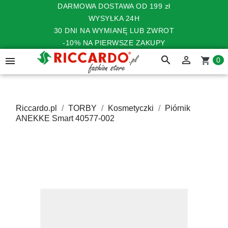
DARMOWA DOSTAWA OD 199 zł
WYSYŁKA 24H
30 DNI NA WYMIANĘ LUB ZWROT
-10% NA PIERWSZE ZAKUPY
search


shopping_cart
0
Riccardo.pl
TORBY
Kosmetyczki
Piórnik
ANEKKE Smart 40577-002