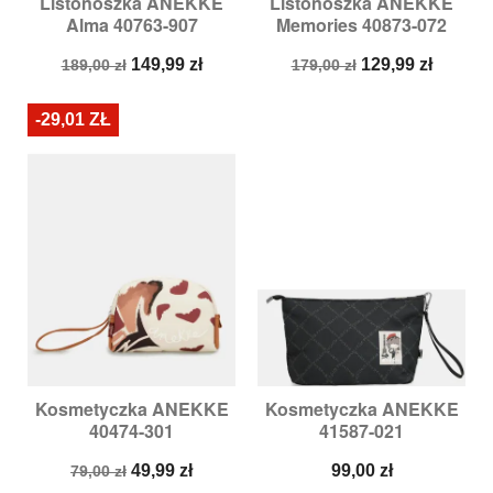
Listonoszka ANEKKE
Listonoszka ANEKKE
Alma 40763-907
Memories 40873-072
Cena
Cena
Cena
Cena
149,99 zł
129,99 zł
189,00 zł
179,00 zł
podstawowa
podstawowa
-29,01 ZŁ
Kosmetyczka ANEKKE
Kosmetyczka ANEKKE
40474-301
41587-021
Cena
Cena
Cena
49,99 zł
99,00 zł
79,00 zł
podstawowa