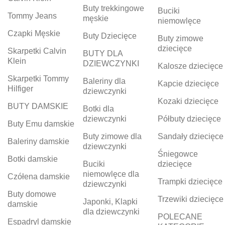
Buty trekkingowe
Buciki
Tommy Jeans
męskie
niemowlęce
Czapki Męskie
Buty Dziecięce
Buty zimowe
dziecięce
Skarpetki Calvin
BUTY DLA
Klein
DZIEWCZYNKI
Kalosze dziecięce
Skarpetki Tommy
Baleriny dla
Kapcie dziecięce
Hilfiger
dziewczynki
Kozaki dziecięce
BUTY DAMSKIE
Botki dla
dziewczynki
Półbuty dziecięce
Buty Emu damskie
Buty zimowe dla
Sandały dziecięce
Baleriny damskie
dziewczynki
Śniegowce
Botki damskie
Buciki
dziecięce
niemowlęce dla
Czółena damskie
Trampki dziecięce
dziewczynki
Buty domowe
Trzewiki dziecięce
Japonki, Klapki
damskie
dla dziewczynki
POLECANE
Espadryl damskie