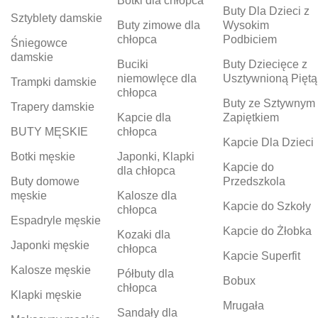
Botki dla chłopca
Buty Dla Dzieci z
Sztyblety damskie
Buty zimowe dla
Wysokim
chłopca
Podbiciem
Śniegowce
damskie
Buciki
Buty Dziecięce z
niemowlęce dla
Usztywnioną Piętą
Trampki damskie
chłopca
Buty ze Sztywnym
Trapery damskie
Kapcie dla
Zapiętkiem
BUTY MĘSKIE
chłopca
Kapcie Dla Dzieci
Botki męskie
Japonki, Klapki
Kapcie do
dla chłopca
Buty domowe
Przedszkola
męskie
Kalosze dla
Kapcie do Szkoły
chłopca
Espadryle męskie
Kapcie do Żłobka
Kozaki dla
Japonki męskie
chłopca
Kapcie Superfit
Kalosze męskie
Półbuty dla
Bobux
chłopca
Klapki męskie
Mrugała
Sandały dla