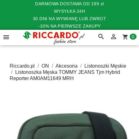
DARMOWA DOSTAWA OD 199 zł
WYSYŁKA 24H
30 DNI NA WYMIANĘ LUB ZWROT
-10% NA PIERWSZE ZAKUPY
search


shopping_cart
0
Riccardo.pl
ON
Akcesoria
Listonoszki Męskie
Listonoszka Męska TOMMY JEANS Tjm Hybrid
Reporter AM0AM11649 MRH