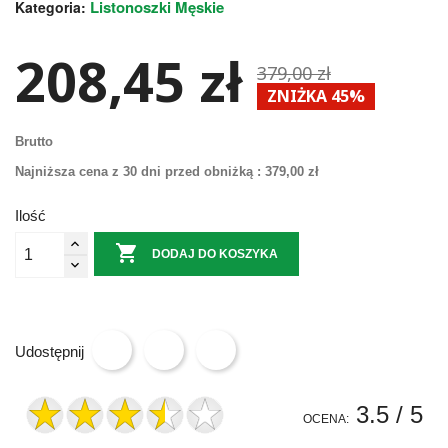
Listonoszki Męskie
Kategoria:
208,45 zł
379,00 zł
ZNIŻKA 45%
Brutto
Najniższa cena z 30 dni przed obniżką :
379,00 zł
Ilość

DODAJ DO KOSZYKA
Udostępnij
3.5
/ 5
OCENA: