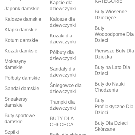
KATEGORIE
Kapcie dla
Japonk damskie
dziewczynki
Buty Wiosenne
Dziecięce
Kalosze damskie
Kalosze dla
dziewczynki
Buty
Klapki damskie
Wodoodporne Dla
Kozaki dla
Koturn damskie
Dzieci
dziewczynki
Kozak damksiei
Pierwsze Buty Dla
Półbuty dla
Dziecka
dziewczynki
Mokasyny
damskie
Buty na Lato Dla
Sandały dla
Dzieci
dziewczynki
Półbuty damskie
Buty do Nauki
Śniegowce dla
Sandał damskie
Chodzenia
dziewczynki
Sneakersy
Buty
Trampki dla
damskie
Profilaktyczne Dla
dziewczynki
Dzieci
Buty sportowe
BUTY DLA
damskie
Buty Dla Dzieci
CHŁOPCA
Skórzane
Szpilki