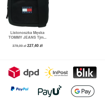
Listonoszka Męska
TOMMY JEANS Tjm...
Cena
Cena
227,40 zł
379,00 zł
podstawowa