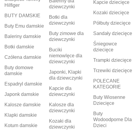
Baleriny dla
Kapcie dziecięce
Hilfiger
dziewczynki
Kozaki dziecięce
BUTY DAMSKIE
Botki dla
dziewczynki
Półbuty dziecięce
Buty Emu damskie
Buty zimowe dla
Sandały dziecięce
Baleriny damskie
dziewczynki
Śniegowce
Botki damskie
Buciki
dziecięce
niemowlęce dla
Czółena damskie
Trampki dziecięce
dziewczynki
Buty domowe
Trzewiki dziecięce
Japonki, Klapki
damskie
dla dziewczynki
POLECANE
Espadryl damskie
KATEGORIE
Kapcie dla
Japonk damskie
dziewczynki
Buty Wiosenne
Dziecięce
Kalosze damskie
Kalosze dla
dziewczynki
Buty
Klapki damskie
Wodoodporne Dla
Kozaki dla
Koturn damskie
Dzieci
dziewczynki