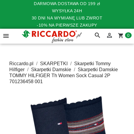
DARMOWA DOSTAWA OD 199 zł
WYSYŁKA 24H
30 DNI NA WYMIANĘ LUB ZWROT
-10% NA PIERWSZE ZAKUPY
search


shopping_cart
0
Riccardo.pl
SKARPETKI
Skarpetki Tommy
Hilfiger
Skarpetki Damskie
Skarpetki Damskie
TOMMY HILFIGER Th Women Sock Casual 2P
701236458 001