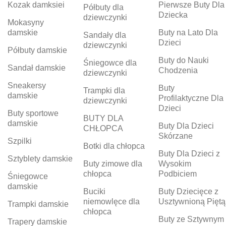
Kozak damksiei
Pierwsze Buty Dla
Półbuty dla
Dziecka
dziewczynki
Mokasyny
damskie
Buty na Lato Dla
Sandały dla
Dzieci
dziewczynki
Półbuty damskie
Buty do Nauki
Śniegowce dla
Sandał damskie
Chodzenia
dziewczynki
Sneakersy
Buty
Trampki dla
damskie
Profilaktyczne Dla
dziewczynki
Dzieci
Buty sportowe
BUTY DLA
damskie
Buty Dla Dzieci
CHŁOPCA
Skórzane
Szpilki
Botki dla chłopca
Buty Dla Dzieci z
Sztyblety damskie
Buty zimowe dla
Wysokim
chłopca
Podbiciem
Śniegowce
damskie
Buciki
Buty Dziecięce z
niemowlęce dla
Usztywnioną Piętą
Trampki damskie
chłopca
Buty ze Sztywnym
Trapery damskie