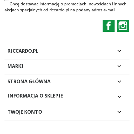
Chcę dostawać informację o promocjach, nowościach i innych
akcjach specjalnych od riccardo.pl na podany adres e-mail
Faceboo
In
RICCARDO.PL

MARKI

STRONA GŁÓWNA

INFORMACJA O SKLEPIE

TWOJE KONTO
