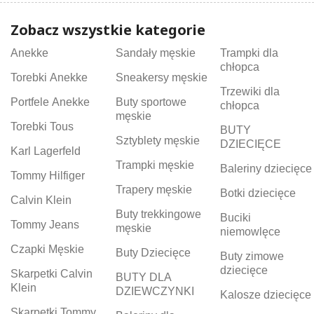
Zobacz wszystkie kategorie
Anekke
Sandały męskie
Trampki dla
chłopca
Torebki Anekke
Sneakersy męskie
Trzewiki dla
Portfele Anekke
Buty sportowe
chłopca
męskie
Torebki Tous
BUTY
Sztyblety męskie
DZIECIĘCE
Karl Lagerfeld
Trampki męskie
Baleriny dziecięce
Tommy Hilfiger
Trapery męskie
Botki dziecięce
Calvin Klein
Buty trekkingowe
Buciki
Tommy Jeans
męskie
niemowlęce
Czapki Męskie
Buty Dziecięce
Buty zimowe
dziecięce
Skarpetki Calvin
BUTY DLA
Klein
DZIEWCZYNKI
Kalosze dziecięce
Skarpetki Tommy