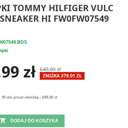
KI TOMMY HILFIGER VULC
 SNEAKER HI FW0FW07549
W07549.BDS
mpki
99 zł
649,00 zł
ZNIŻKA 379,01 ZŁ
 30 dni przed obniżką :
649,00 zł

DODAJ DO KOSZYKA