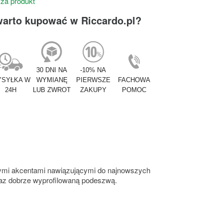
 za produkt
warto kupować w Riccardo.pl?
30 DNI NA
-10% NA
SYŁKA W
WYMIANĘ
PIERWSZE
FACHOWA
24H
LUB ZWROT
ZAKUPY
POMOC
nymi akcentami nawiązującymi do najnowszych
raz dobrze wyprofilowaną podeszwą.