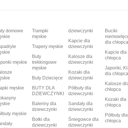
uty domowe
Trampki
dziewczynki
Buciki
ęskie
męskie
niemowlęc
Kapcie dla
dla chłopc
padryle
Trapery męskie
dziewczynki
ęskie
Kapcie dla
Buty
Kalosze dla
chłopca
ponki męskie
trekkingowe
dziewczynki
męskie
Japonki, Kl
alosze
Kozaki dla
dla chłopc
ęskie
Buty Dziecięce
dziewczynki
Kalosze dl
apki męskie
BUTY DLA
Półbuty dla
chłopca
DZIEWCZYNKI
dziewczynki
okasyny
Kozaki dla
ęskie
Baleriny dla
Sandały dla
chłopca
dziewczynki
dziewczynki
łbuty męskie
Półbuty dla
Botki dla
Śniegowce dla
chłopca
andały
dziewczynki
dziewczynki