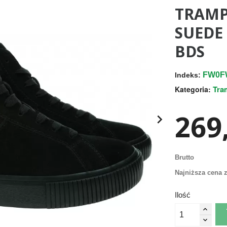
TRAMP
SUEDE
BDS
FW0F
Indeks:
Tra
Kategoria:
269,

Brutto
Najniższa cena z
Ilość