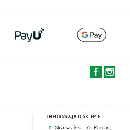
stawowa
podstawowa
Facebook
Instag
INFORMACJA O SKLEPIE
Strzeszyńska 173, Poznań,