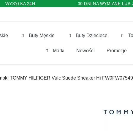
WYSYŁKA 24H
30 DNI NA WYMIANĘ LUB
skie
Buty Męskie
Buty Dziecięce
To
Marki
Nowości
Promocje
mpki TOMMY HILFIGER Vulc Suede Sneaker Hi FW0FW0754