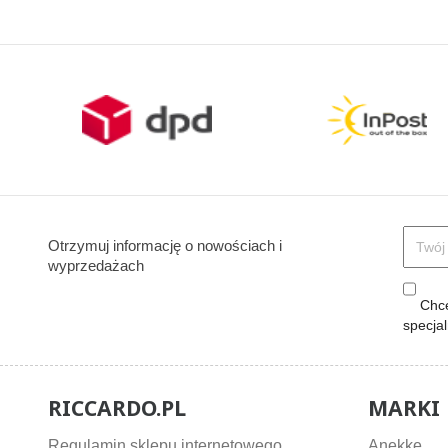
podstawowa
podstawow
Otrzymuj informację o nowościach i
wyprzedażach
Chcę
specja
RICCARDO.PL
MARKI
Regulamin sklepu internetowego
Anekke