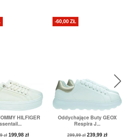
Ł
-60,00 ZŁ
-3
TOMMY HILFIGER
Oddychające Buty GEOX
Sn

ybki podgląd
Szybki podgląd
ssentail...
Respira J...
zmiary:
36
Rozmiary:
36
a
Cena
Cena
Cena
199,98 zł
239,99 zł
9 zł
299,99 zł