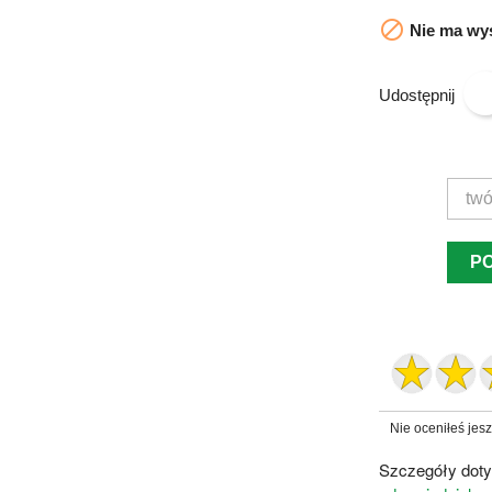

Nie ma wys
Udostępnij
P
Nie oceniłeś jes
Szczegóły doty