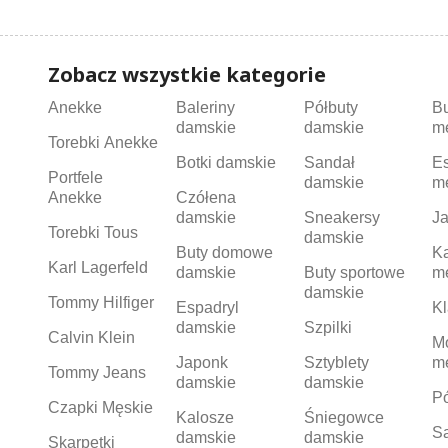
Zobacz wszystkie kategorie
Anekke
Baleriny
Półbuty
B
damskie
damskie
m
Torebki Anekke
Botki damskie
Sandał
Es
Portfele
damskie
m
Anekke
Czółena
damskie
Sneakersy
Ja
Torebki Tous
damskie
Buty domowe
K
Karl Lagerfeld
damskie
Buty sportowe
m
damskie
Tommy Hilfiger
Espadryl
Kl
damskie
Szpilki
Calvin Klein
M
Japonk
Sztyblety
m
Tommy Jeans
damskie
damskie
Pó
Czapki Męskie
Kalosze
Śniegowce
S
damskie
damskie
Skarpetki