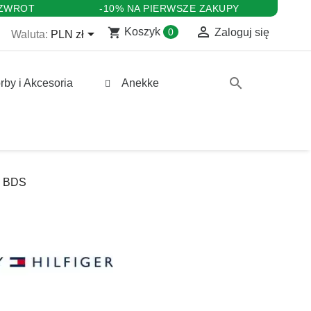
 ZWROT
-10% NA PIERWSZE ZAKUPY

shopping_cart

Koszyk
0
Zaloguj się
Waluta:
PLN zł
search
rby i Akcesoria
Anekke
9 BDS