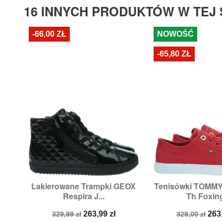
16 INNYCH PRODUKTÓW W TEJ 
-66,00 ZŁ
NOWOŚĆ
-65,80 ZŁ
Lakierowane Trampki GEOX
Tenisówki TOMMY


Szybki podgląd
Szybki p
Respira J...
Th Foxing
Rozmiary:
32,
36
Rozmiary:
37,
38
Cena
Cena
Cena
Ce
263,99 zł
263
329,99 zł
329,00 zł