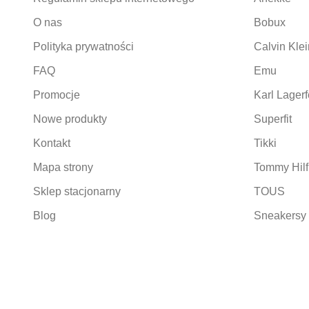
O nas
Bobux
Polityka prywatności
Calvin Klei
FAQ
Emu
Promocje
Karl Lagerf
Nowe produkty
Superfit
Kontakt
Tikki
Mapa strony
Tommy Hilf
Sklep stacjonarny
TOUS
Blog
Sneakersy 