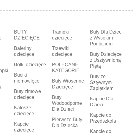
BUTY
Trampki
Buty Dla Dzieci
e
DZIECIĘCE
dziecięce
z Wysokim
a
Podbiciem
Baleriny
Trzewiki
dziecięce
dziecięce
Buty Dziecięce
z Usztywnioną
Botki dziecięce
POLECANE
Piętą
apki
KATEGORIE
Buciki
a
Buty ze
niemowlęce
Buty Wiosenne
Sztywnym
a
Dziecięce
Zapiętkiem
Buty zimowe
dziecięce
Buty
Kapcie Dla
Wodoodporne
Dzieci
Kalosze
Dla Dzieci
dziecięce
Kapcie do
Pierwsze Buty
Przedszkola
Kapcie
Dla Dziecka
dziecięce
Kapcie do