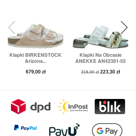
Klapki BIRKENSTOCK
Klapki Na Obcasie
Arizona...
ANEKKE AN42381-55
Cena
Cena
Cena
679,00 zł
223,30 zł
319,00 zł
podstawowa