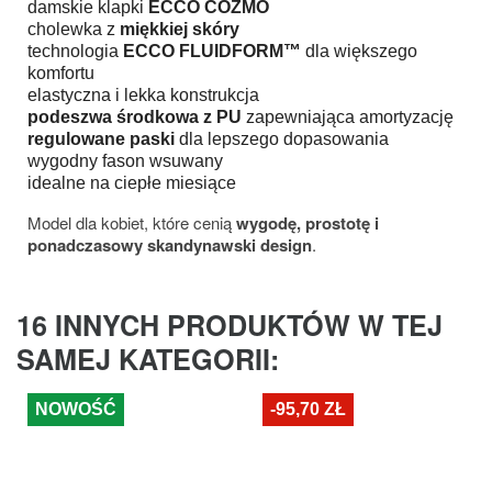
damskie klapki
ECCO COZMO
cholewka z
miękkiej skóry
technologia
ECCO FLUIDFORM™
dla większego
komfortu
elastyczna i lekka konstrukcja
podeszwa środkowa z PU
zapewniająca amortyzację
regulowane paski
dla lepszego dopasowania
wygodny fason wsuwany
idealne na ciepłe miesiące
Model dla kobiet, które cenią
wygodę, prostotę i
ponadczasowy skandynawski design
.
16 INNYCH PRODUKTÓW W TEJ
SAMEJ KATEGORII:
NOWOŚĆ
-95,70 ZŁ