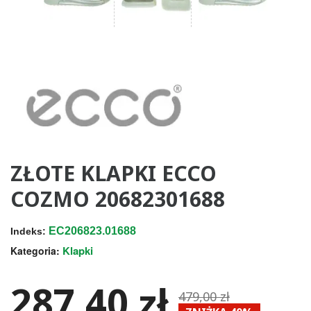
ZŁOTE KLAPKI ECCO
COZMO 20682301688
EC206823.01688
Indeks:
Klapki
Kategoria:
287,40 zł
479,00 zł