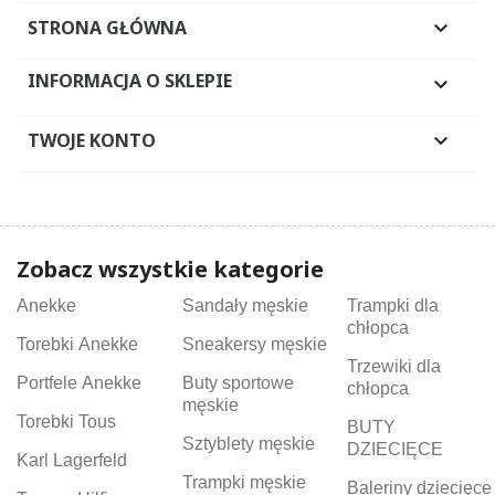
STRONA GŁÓWNA

INFORMACJA O SKLEPIE

TWOJE KONTO

Zobacz wszystkie kategorie
Anekke
Sandały męskie
Trampki dla
chłopca
Torebki Anekke
Sneakersy męskie
Trzewiki dla
Portfele Anekke
Buty sportowe
chłopca
męskie
Torebki Tous
BUTY
Sztyblety męskie
DZIECIĘCE
Karl Lagerfeld
Trampki męskie
Baleriny dziecięce