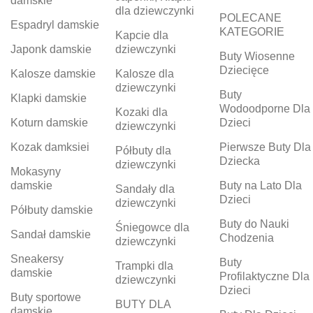
damskie
dla dziewczynki
POLECANE
Espadryl damskie
KATEGORIE
Kapcie dla
Japonk damskie
dziewczynki
Buty Wiosenne
Dziecięce
Kalosze damskie
Kalosze dla
dziewczynki
Buty
Klapki damskie
Wodoodporne Dla
Kozaki dla
Koturn damskie
Dzieci
dziewczynki
Kozak damksiei
Pierwsze Buty Dla
Półbuty dla
Dziecka
dziewczynki
Mokasyny
damskie
Buty na Lato Dla
Sandały dla
Dzieci
dziewczynki
Półbuty damskie
Buty do Nauki
Śniegowce dla
Sandał damskie
Chodzenia
dziewczynki
Sneakersy
Buty
Trampki dla
damskie
Profilaktyczne Dla
dziewczynki
Dzieci
Buty sportowe
BUTY DLA
damskie