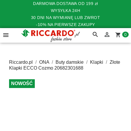
DARMOWA DOSTAWA OD 199 zł
WYSYŁKA 24H
30 DNI NA WYMIANĘ LUB ZWROT
-10% NA PIERWSZE ZAKUPY
search


shopping_cart
0
Riccardo.pl
ONA
Buty damskie
Klapki
Złote
Klapki ECCO Cozmo 20682301688
NOWOŚĆ