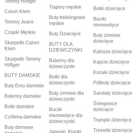
Tommy Hilfiger
Trapery męskie
Botki dziecięce
Calvin Klein
Buty trekkingowe
Buciki
Tommy Jeans
męskie
niemowlęce
Czapki Męskie
Buty Dziecięce
Buty zimowe
dziecięce
Skarpetki Calvin
BUTY DLA
Klein
DZIEWCZYNKI
Kalosze dziecięce
Skarpetki Tommy
Baleriny dla
Kapcie dziecięce
Hilfiger
dziewczynki
Kozaki dziecięce
BUTY DAMSKIE
Botki dla
dziewczynki
Półbuty dziecięce
Buty Emu damskie
Buty zimowe dla
Sandały dziecięce
Baleriny damskie
dziewczynki
Śniegowce
Botki damskie
Buciki
dziecięce
niemowlęce dla
Czółena damskie
Trampki dziecięce
dziewczynki
Buty domowe
Trzewiki dziecięce
Japonki, Klapki