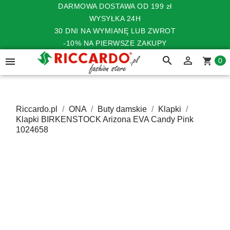
DARMOWA DOSTAWA OD 199 zł
WYSYŁKA 24H
30 DNI NA WYMIANĘ LUB ZWROT
-10% NA PIERWSZE ZAKUPY
search


shopping_cart
0
Riccardo.pl
ONA
Buty damskie
Klapki
Klapki BIRKENSTOCK Arizona EVA Candy Pink
1024658