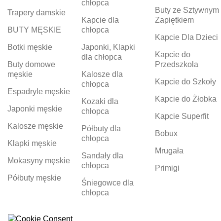
chłopca
Buty ze Sztywnym
Trapery damskie
Kapcie dla
Zapiętkiem
BUTY MĘSKIE
chłopca
Kapcie Dla Dzieci
Botki męskie
Japonki, Klapki
Kapcie do
dla chłopca
Buty domowe
Przedszkola
męskie
Kalosze dla
Kapcie do Szkoły
chłopca
Espadryle męskie
Kapcie do Żłobka
Kozaki dla
Japonki męskie
chłopca
Kapcie Superfit
Kalosze męskie
Półbuty dla
Bobux
chłopca
Klapki męskie
Mrugała
Sandały dla
Mokasyny męskie
chłopca
Primigi
Półbuty męskie
Śniegowce dla
chłopca