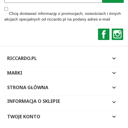
Chcę dostawać informację o promocjach, nowościach i innych
akcjach specjalnych od riccardo.pl na podany adres e-mail
Faceboo
In
RICCARDO.PL

MARKI

STRONA GŁÓWNA

INFORMACJA O SKLEPIE

TWOJE KONTO
