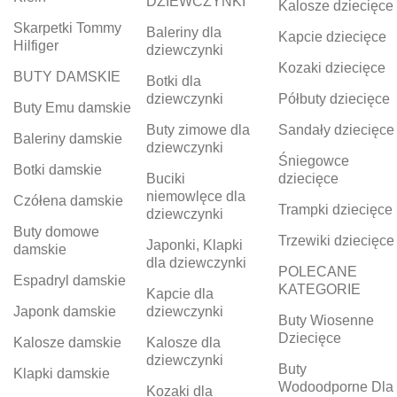
DZIEWCZYNKI
Kalosze dziecięce
Skarpetki Tommy
Baleriny dla
Kapcie dziecięce
Hilfiger
dziewczynki
Kozaki dziecięce
BUTY DAMSKIE
Botki dla
dziewczynki
Półbuty dziecięce
Buty Emu damskie
Buty zimowe dla
Sandały dziecięce
Baleriny damskie
dziewczynki
Śniegowce
Botki damskie
Buciki
dziecięce
niemowlęce dla
Czółena damskie
Trampki dziecięce
dziewczynki
Buty domowe
Trzewiki dziecięce
Japonki, Klapki
damskie
dla dziewczynki
POLECANE
Espadryl damskie
KATEGORIE
Kapcie dla
Japonk damskie
dziewczynki
Buty Wiosenne
Dziecięce
Kalosze damskie
Kalosze dla
dziewczynki
Buty
Klapki damskie
Wodoodporne Dla
Kozaki dla