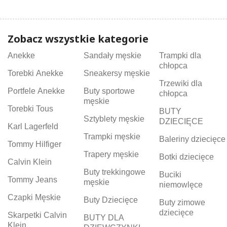
Zobacz wszystkie kategorie
Anekke
Sandały męskie
Trampki dla
chłopca
Torebki Anekke
Sneakersy męskie
Trzewiki dla
Portfele Anekke
Buty sportowe
chłopca
męskie
Torebki Tous
BUTY
Sztyblety męskie
DZIECIĘCE
Karl Lagerfeld
Trampki męskie
Baleriny dziecięce
Tommy Hilfiger
Trapery męskie
Botki dziecięce
Calvin Klein
Buty trekkingowe
Buciki
Tommy Jeans
męskie
niemowlęce
Czapki Męskie
Buty Dziecięce
Buty zimowe
dziecięce
Skarpetki Calvin
BUTY DLA
Klein