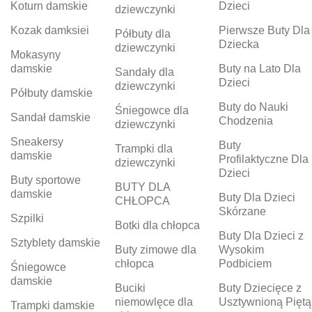
Koturn damskie
Dzieci
dziewczynki
Kozak damksiei
Pierwsze Buty Dla
Półbuty dla
Dziecka
dziewczynki
Mokasyny
damskie
Buty na Lato Dla
Sandały dla
Dzieci
dziewczynki
Półbuty damskie
Buty do Nauki
Śniegowce dla
Sandał damskie
Chodzenia
dziewczynki
Sneakersy
Buty
Trampki dla
damskie
Profilaktyczne Dla
dziewczynki
Dzieci
Buty sportowe
BUTY DLA
damskie
Buty Dla Dzieci
CHŁOPCA
Skórzane
Szpilki
Botki dla chłopca
Buty Dla Dzieci z
Sztyblety damskie
Buty zimowe dla
Wysokim
chłopca
Podbiciem
Śniegowce
damskie
Buciki
Buty Dziecięce z
niemowlęce dla
Usztywnioną Piętą
Trampki damskie