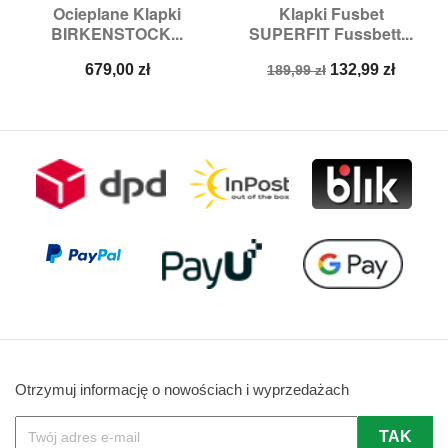
Ocieplane Klapki
Klapki Fusbet
BIRKENSTOCK...
SUPERFIT Fussbett...
Cena
Cena
Cena
679,00 zł
132,99 zł
189,99 zł
podstawowa
Otrzymuj informację o nowościach i wyprzedażach