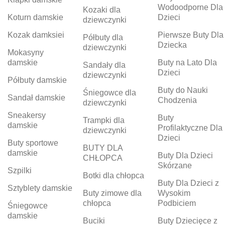
Wodoodporne Dla
Kozaki dla
Koturn damskie
Dzieci
dziewczynki
Kozak damksiei
Pierwsze Buty Dla
Półbuty dla
Dziecka
dziewczynki
Mokasyny
damskie
Buty na Lato Dla
Sandały dla
Dzieci
dziewczynki
Półbuty damskie
Buty do Nauki
Śniegowce dla
Sandał damskie
Chodzenia
dziewczynki
Sneakersy
Buty
Trampki dla
damskie
Profilaktyczne Dla
dziewczynki
Dzieci
Buty sportowe
BUTY DLA
damskie
Buty Dla Dzieci
CHŁOPCA
Skórzane
Szpilki
Botki dla chłopca
Buty Dla Dzieci z
Sztyblety damskie
Buty zimowe dla
Wysokim
chłopca
Podbiciem
Śniegowce
damskie
Buciki
Buty Dziecięce z