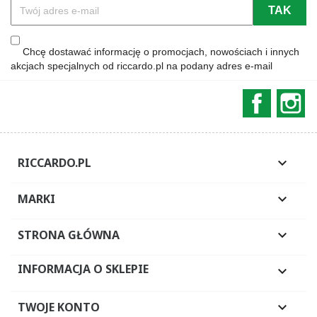
Chcę dostawać informację o promocjach, nowościach i innych
akcjach specjalnych od riccardo.pl na podany adres e-mail
Faceboo
In
RICCARDO.PL

MARKI

STRONA GŁÓWNA

INFORMACJA O SKLEPIE

TWOJE KONTO
