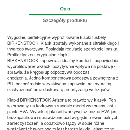
Opis
Szczegóły produktu
Wygodne, perfekcyjnie wyprofilowane klapki fusbety
BIRKENSTOCK. Klapki zostały wykonane z ultralekkiego i
trwałego tworzywa. Posiadają regulację szerokości paska.
Profilaktyczne, oryginalne klapki
BIRKENSTOCK zapewniają
idealny komfort - odpowiednie
wyprofilowanie wkładki pozytywnie wpływa na postawę -
sprawia, że kręgosłup odpoczywa podczas
chodzenia. Jedno-komponentowa podeszwa zewnętrzna z
PU, bezpośrednio wtryskiwana zapewnia maksymalną
elastyczność oraz doskonałą amortyzację wstrząsów.
Klapki BIRKENSTOCK Arizona to prawdziwy klasyk. Ten
wzorowany na korkowym sandale model wykonany jest z
pianki EVA. Wysokiej jakości tworzywo sztuczne EVA jest
bezzapachowe i sprawdzone pod względem ewentualnych
zanieczyszczeń, a dodatkowo łączy w sobie różne
właściwości: tworzywo to jest bardzo lekkie i elastyczne,