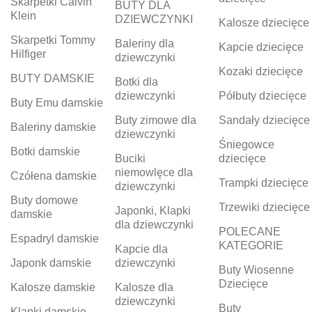
Skarpetki Calvin
BUTY DLA
Klein
DZIEWCZYNKI
Kalosze dziecięce
Skarpetki Tommy
Baleriny dla
Kapcie dziecięce
Hilfiger
dziewczynki
Kozaki dziecięce
BUTY DAMSKIE
Botki dla
dziewczynki
Półbuty dziecięce
Buty Emu damskie
Buty zimowe dla
Sandały dziecięce
Baleriny damskie
dziewczynki
Śniegowce
Botki damskie
Buciki
dziecięce
niemowlęce dla
Czółena damskie
Trampki dziecięce
dziewczynki
Buty domowe
Trzewiki dziecięce
Japonki, Klapki
damskie
dla dziewczynki
POLECANE
Espadryl damskie
KATEGORIE
Kapcie dla
Japonk damskie
dziewczynki
Buty Wiosenne
Dziecięce
Kalosze damskie
Kalosze dla
dziewczynki
Buty
Klapki damskie