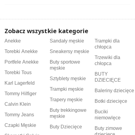
Zobacz wszystkie kategorie
Anekke
Sandały męskie
Trampki dla
chłopca
Torebki Anekke
Sneakersy męskie
Trzewiki dla
Portfele Anekke
Buty sportowe
chłopca
męskie
Torebki Tous
BUTY
Sztyblety męskie
DZIECIĘCE
Karl Lagerfeld
Trampki męskie
Baleriny dziecięce
Tommy Hilfiger
Trapery męskie
Botki dziecięce
Calvin Klein
Buty trekkingowe
Buciki
Tommy Jeans
męskie
niemowlęce
Czapki Męskie
Buty Dziecięce
Buty zimowe
dziecięce