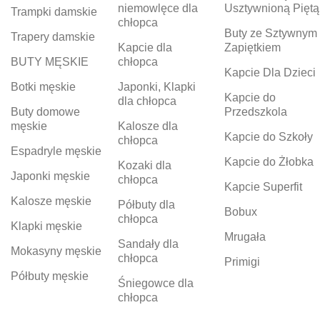
niemowlęce dla
Usztywnioną Piętą
Trampki damskie
chłopca
Buty ze Sztywnym
Trapery damskie
Kapcie dla
Zapiętkiem
BUTY MĘSKIE
chłopca
Kapcie Dla Dzieci
Botki męskie
Japonki, Klapki
Kapcie do
dla chłopca
Buty domowe
Przedszkola
męskie
Kalosze dla
Kapcie do Szkoły
chłopca
Espadryle męskie
Kapcie do Żłobka
Kozaki dla
Japonki męskie
chłopca
Kapcie Superfit
Kalosze męskie
Półbuty dla
Bobux
chłopca
Klapki męskie
Mrugała
Sandały dla
Mokasyny męskie
chłopca
Primigi
Półbuty męskie
Śniegowce dla
chłopca