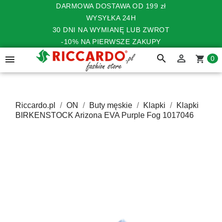
DARMOWA DOSTAWA OD 199 zł
WYSYŁKA 24H
30 DNI NA WYMIANĘ LUB ZWROT
-10% NA PIERWSZE ZAKUPY
search


shopping_cart
0
Riccardo.pl
ON
Buty męskie
Klapki
Klapki
BIRKENSTOCK Arizona EVA Purple Fog 1017046