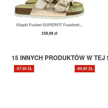
Klapki Fusbet SUPERFIT Fussbett...

Szybki podgląd
Rozmiary:
41
Cena
159,99 zł
15 INNYCH PRODUKTÓW W TEJ 
-57,00 ZŁ
-60,00 ZŁ