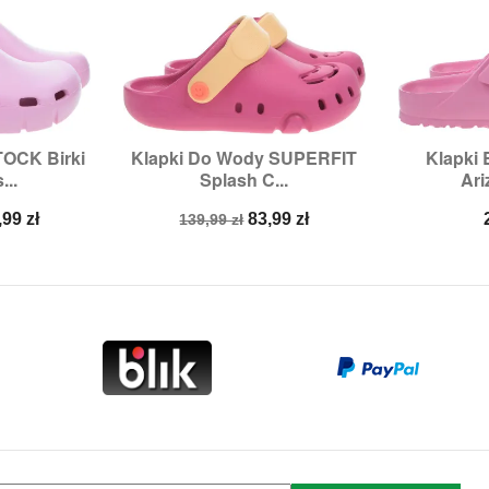
OCK Birki
Klapki Do Wody SUPERFIT
Klapki


odgląd
Szybki podgląd
Sz
...
Splash C...
Ari
6,
27
Rozmiary:
31,
32
Ro
na
Cena
Cena
,99 zł
83,99 zł
139,99 zł
a
podstawowa