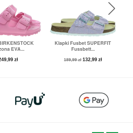
 BIRKENSTOCK
Klapki Fusbet SUPERFIT
Kl

ybki podgląd
Szybki podgląd
zona EVA...
Fussbett...
zmiary:
41
Rozmiary:
40,
41
Cena
Cena
Cena
249,99 zł
132,99 zł
189,99 zł
podstawowa