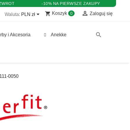
 ZWROT
-10% NA PIERWSZE ZAKUPY

shopping_cart

Koszyk
0
Zaloguj się
Waluta:
PLN zł
search
rby i Akcesoria
Anekke
0111-0050