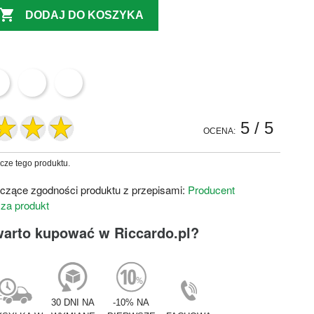

DODAJ DO KOSZYKA
5
/ 5
OCENA:
zcze tego produktu.
czące zgodności produktu z przepisami:
Producent
 za produkt
warto kupować w Riccardo.pl?
30 DNI NA
-10% NA