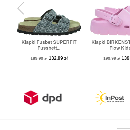
Klapki Fusbet SUPERFIT
Klapki BIRKENST


Szybki podgląd
Szybki p
Fussbett...
Flow Kids
Rozmiary:
40
Rozmiary:
2
Cena
Cena
Cena
Ce
132,99 zł
139
189,99 zł
199,99 zł
podstawowa
podstawow