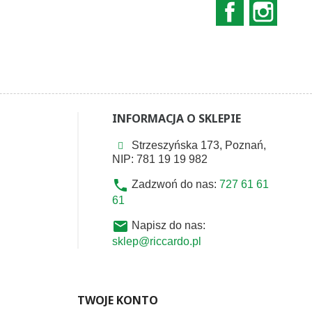
Facebook
Instag
INFORMACJA O SKLEPIE
Strzeszyńska 173, Poznań,
NIP: 781 19 19 982
phone
Zadzwoń do nas:
727 61 61
61
email
Napisz do nas:
sklep@riccardo.pl
TWOJE KONTO