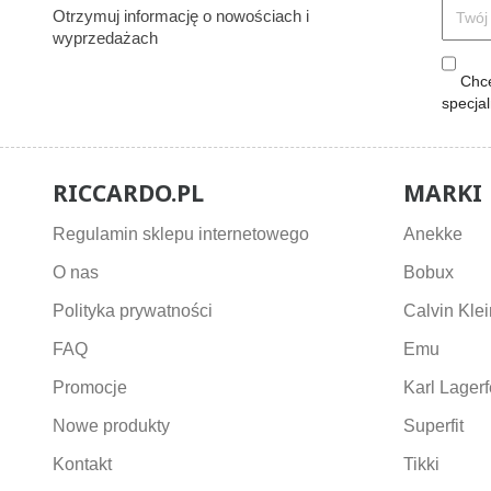
Otrzymuj informację o nowościach i
wyprzedażach
Chcę
specja
RICCARDO.PL
MARKI
Regulamin sklepu internetowego
Anekke
O nas
Bobux
Polityka prywatności
Calvin Klei
FAQ
Emu
Promocje
Karl Lagerf
Nowe produkty
Superfit
Kontakt
Tikki