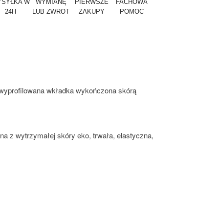
SYŁKA W
WYMIANĘ
PIERWSZE
FACHOWA
24H
LUB ZWROT
ZAKUPY
POMOC
e wyprofilowana wkładka wykończona skórą
a z wytrzymałej skóry eko, trwała, elastyczna,