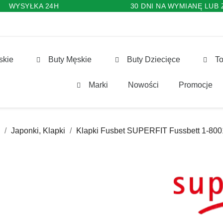
WYSYŁKA 24H
30 DNI NA WYMIANĘ LUB
skie
Buty Męskie
Buty Dziecięce
To
Marki
Nowości
Promocje
Japonki, Klapki
Klapki Fusbet SUPERFIT Fussbett 1-80