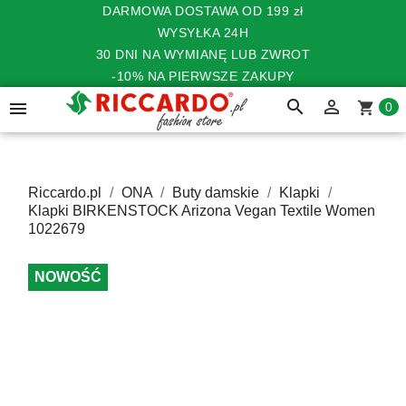
DARMOWA DOSTAWA OD 199 zł
WYSYŁKA 24H
30 DNI NA WYMIANĘ LUB ZWROT
-10% NA PIERWSZE ZAKUPY
search


shopping_cart
0
Riccardo.pl
ONA
Buty damskie
Klapki
Klapki BIRKENSTOCK Arizona Vegan Textile Women
1022679
NOWOŚĆ