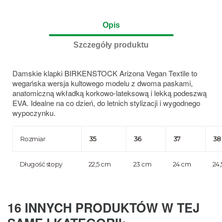
Opis
Szczegóły produktu
Damskie klapki BIRKENSTOCK Arizona Vegan Textile to
wegańska wersja kultowego modelu z dwoma paskami,
anatomiczną wkładką korkowo-lateksową i lekką podeszwą
EVA. Idealne na co dzień, do letnich stylizacji i wygodnego
wypoczynku.
Rozmiar
35
36
37
38
Długość stopy
22,5 cm
23 cm
24 cm
24
16 INNYCH PRODUKTÓW W TEJ