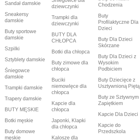
Śniegowce dla
Sandał damskie
Chodzenia
dziewczynki
Sneakersy
Buty
Trampki dla
damskie
Profilaktyczne Dla
dziewczynki
Dzieci
Buty sportowe
BUTY DLA
damskie
Buty Dla Dzieci
CHŁOPCA
Skórzane
Szpilki
Botki dla chłopca
Buty Dla Dzieci z
Sztyblety damskie
Buty zimowe dla
Wysokim
chłopca
Podbiciem
Śniegowce
damskie
Buciki
Buty Dziecięce z
niemowlęce dla
Usztywnioną Piętą
Trampki damskie
chłopca
Buty ze Sztywnym
Trapery damskie
Kapcie dla
Zapiętkiem
BUTY MĘSKIE
chłopca
Kapcie Dla Dzieci
Botki męskie
Japonki, Klapki
Kapcie do
dla chłopca
Buty domowe
Przedszkola
męskie
Kalosze dla