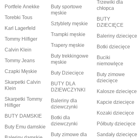
Trzewiki dla
Portfele Anekke
Buty sportowe
chłopca
męskie
Torebki Tous
BUTY
Sztyblety męskie
DZIECIĘCE
Karl Lagerfeld
Trampki męskie
Baleriny dziecięce
Tommy Hilfiger
Trapery męskie
Botki dziecięce
Calvin Klein
Buty trekkingowe
Buciki
Tommy Jeans
męskie
niemowlęce
Czapki Męskie
Buty Dziecięce
Buty zimowe
dziecięce
Skarpetki Calvin
BUTY DLA
Klein
DZIEWCZYNKI
Kalosze dziecięce
Skarpetki Tommy
Baleriny dla
Kapcie dziecięce
Hilfiger
dziewczynki
Kozaki dziecięce
BUTY DAMSKIE
Botki dla
dziewczynki
Półbuty dziecięce
Buty Emu damskie
Buty zimowe dla
Sandały dziecięce
Baleriny damskie