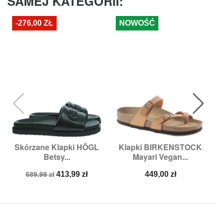
SAMEJ KATEGORII:
-276,00 ZŁ
NOWOŚĆ
Skórzane Klapki HÖGL
Klapki BIRKENSTOCK
Betsy...
Mayari Vegan...
Cena
Cena
Cena
413,99 zł
449,00 zł
689,99 zł
podstawowa