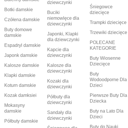
dziewczynki
Śniegowce
Botki damskie
Buciki
dziecięce
niemowlęce dla
Czółena damskie
Trampki dziecięce
dziewczynki
Buty domowe
Trzewiki dziecięce
Japonki, Klapki
damskie
dla dziewczynki
POLECANE
Espadryl damskie
KATEGORIE
Kapcie dla
Japonk damskie
dziewczynki
Buty Wiosenne
Dziecięce
Kalosze damskie
Kalosze dla
dziewczynki
Buty
Klapki damskie
Wodoodporne Dla
Kozaki dla
Koturn damskie
Dzieci
dziewczynki
Kozak damksiei
Pierwsze Buty Dla
Półbuty dla
Dziecka
dziewczynki
Mokasyny
damskie
Buty na Lato Dla
Sandały dla
Dzieci
dziewczynki
Półbuty damskie
Buty do Nauki