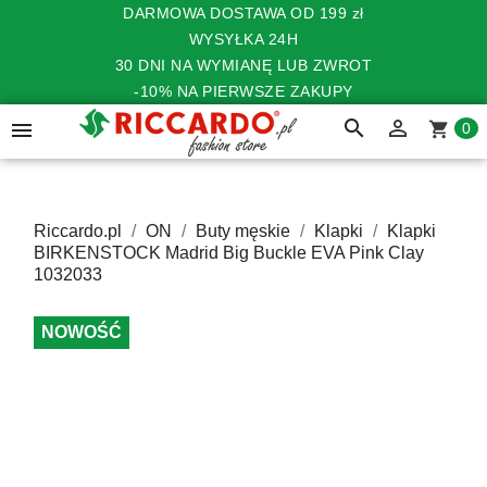
DARMOWA DOSTAWA OD 199 zł
WYSYŁKA 24H
30 DNI NA WYMIANĘ LUB ZWROT
-10% NA PIERWSZE ZAKUPY
search


shopping_cart
0
Riccardo.pl
ON
Buty męskie
Klapki
Klapki
BIRKENSTOCK Madrid Big Buckle EVA Pink Clay
1032033
NOWOŚĆ