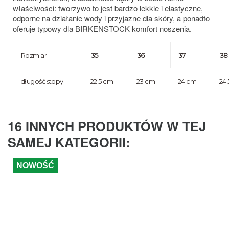
właściwości: tworzywo to jest bardzo lekkie i elastyczne,
odporne na działanie wody i przyjazne dla skóry, a ponadto
oferuje typowy dla BIRKENSTOCK komfort noszenia.
Rozmiar
35
36
37
38
długość stopy
22,5 cm
23 cm
24 cm
24
16 INNYCH PRODUKTÓW W TEJ
SAMEJ KATEGORII:
NOWOŚĆ