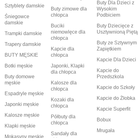
Buty Dla Dzieci z
Sztyblety damskie
Buty zimowe dla
Wysokim
chłopca
Podbiciem
Śniegowce
damskie
Buciki
Buty Dziecięce z
niemowlęce dla
Usztywnioną Piętą
Trampki damskie
chłopca
Buty ze Sztywnym
Trapery damskie
Kapcie dla
Zapiętkiem
BUTY MĘSKIE
chłopca
Kapcie Dla Dzieci
Botki męskie
Japonki, Klapki
Kapcie do
dla chłopca
Buty domowe
Przedszkola
męskie
Kalosze dla
Kapcie do Szkoły
chłopca
Espadryle męskie
Kapcie do Żłobka
Kozaki dla
Japonki męskie
chłopca
Kapcie Superfit
Kalosze męskie
Półbuty dla
Bobux
chłopca
Klapki męskie
Mrugała
Sandały dla
Mokasyny męskie