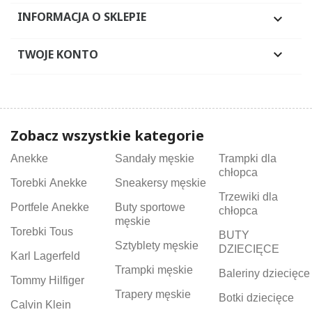
INFORMACJA O SKLEPIE

TWOJE KONTO

Zobacz wszystkie kategorie
Anekke
Sandały męskie
Trampki dla
chłopca
Torebki Anekke
Sneakersy męskie
Trzewiki dla
Portfele Anekke
Buty sportowe
chłopca
męskie
Torebki Tous
BUTY
Sztyblety męskie
DZIECIĘCE
Karl Lagerfeld
Trampki męskie
Baleriny dziecięce
Tommy Hilfiger
Trapery męskie
Botki dziecięce
Calvin Klein