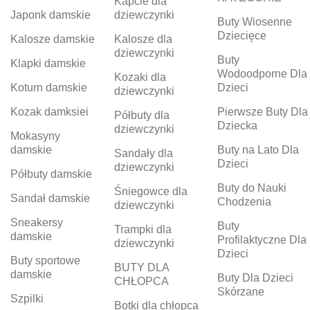
Kapcie dla
Japonk damskie
dziewczynki
Buty Wiosenne
Dziecięce
Kalosze damskie
Kalosze dla
dziewczynki
Buty
Klapki damskie
Wodoodporne Dla
Kozaki dla
Koturn damskie
Dzieci
dziewczynki
Kozak damksiei
Pierwsze Buty Dla
Półbuty dla
Dziecka
dziewczynki
Mokasyny
damskie
Buty na Lato Dla
Sandały dla
Dzieci
dziewczynki
Półbuty damskie
Buty do Nauki
Śniegowce dla
Sandał damskie
Chodzenia
dziewczynki
Sneakersy
Buty
Trampki dla
damskie
Profilaktyczne Dla
dziewczynki
Dzieci
Buty sportowe
BUTY DLA
damskie
Buty Dla Dzieci
CHŁOPCA
Skórzane
Szpilki
Botki dla chłopca