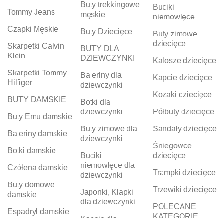
Buty trekkingowe
Buciki
Tommy Jeans
męskie
niemowlęce
Czapki Męskie
Buty Dziecięce
Buty zimowe
dziecięce
Skarpetki Calvin
BUTY DLA
Klein
DZIEWCZYNKI
Kalosze dziecięce
Skarpetki Tommy
Baleriny dla
Kapcie dziecięce
Hilfiger
dziewczynki
Kozaki dziecięce
BUTY DAMSKIE
Botki dla
dziewczynki
Półbuty dziecięce
Buty Emu damskie
Buty zimowe dla
Sandały dziecięce
Baleriny damskie
dziewczynki
Śniegowce
Botki damskie
Buciki
dziecięce
niemowlęce dla
Czółena damskie
Trampki dziecięce
dziewczynki
Buty domowe
Trzewiki dziecięce
Japonki, Klapki
damskie
dla dziewczynki
POLECANE
Espadryl damskie
KATEGORIE