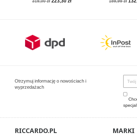
Cena
Cena
Cena
Ce
223,30 zł
132
319,00 zł
189,99 zł
podstawowa
podstawow
Otrzymuj informację o nowościach i
wyprzedażach
Chcę
specja
RICCARDO.PL
MARKI