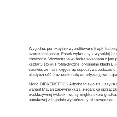
Wygodne, perfekcyjnie wyprofilowane klapki fusbe
szerokości paska. Pasek wykonany z wysokiej jakoś
chodzenia. Wewnętrzna wkładka wykonana z juty po
kształtu stopy. Profilaktyczne, oryginalne klapk
sprawia, że nasz kręgosłup odpoczywa podczas 
elastyczność oraz doskonałą amortyzację wstrząs
Model BIRKENSTOCK Arizona to swoista klasyka ga
wariant Mayari zapewnia dużą, elegancką sprzączkę,
ekskluzywnej wkładki tworzy miękka skóra gładka, 
nubukowej z łagodnie wykończonymi krawędziami.