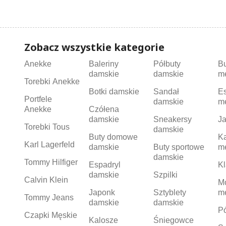
Zobacz wszystkie kategorie
Anekke
Baleriny
Półbuty
B
damskie
damskie
m
Torebki Anekke
Botki damskie
Sandał
Es
Portfele
damskie
m
Anekke
Czółena
damskie
Sneakersy
Ja
Torebki Tous
damskie
Buty domowe
K
Karl Lagerfeld
damskie
Buty sportowe
m
damskie
Tommy Hilfiger
Espadryl
Kl
damskie
Szpilki
Calvin Klein
M
Japonk
Sztyblety
m
Tommy Jeans
damskie
damskie
Pó
Czapki Męskie
Kalosze
Śniegowce