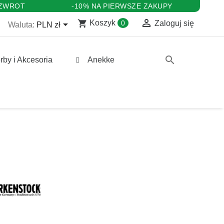
 ZWROT
-10% NA PIERWSZE ZAKUPY

shopping_cart

Koszyk
0
Zaloguj się
Waluta:
PLN zł
search
rby i Akcesoria
Anekke