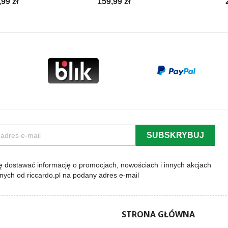
na
Cena
,99 zł
159,99 zł
a
 dostawać informację o promocjach, nowościach i innych akcjach
lnych od riccardo.pl na podany adres e-mail
STRONA GŁÓWNA