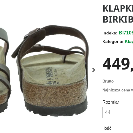
KLAPK
BIRKI
BI71
Indeks:
Kla
Kategoria:
449,

Brutto
Najniższa cena w
Rozmiar
Ilość