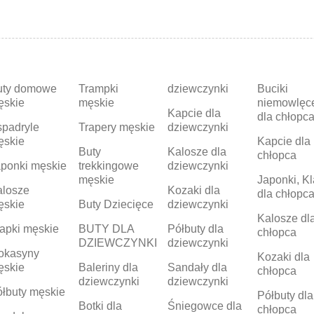
uty domowe
Trampki
dziewczynki
Buciki
ęskie
męskie
niemowlęc
Kapcie dla
dla chłopc
padryle
Trapery męskie
dziewczynki
ęskie
Kapcie dla
Buty
Kalosze dla
chłopca
ponki męskie
trekkingowe
dziewczynki
męskie
Japonki, Kl
alosze
Kozaki dla
dla chłopc
ęskie
Buty Dziecięce
dziewczynki
Kalosze dl
apki męskie
BUTY DLA
Półbuty dla
chłopca
DZIEWCZYNKI
dziewczynki
okasyny
Kozaki dla
ęskie
Baleriny dla
Sandały dla
chłopca
dziewczynki
dziewczynki
łbuty męskie
Półbuty dla
Botki dla
Śniegowce dla
chłopca