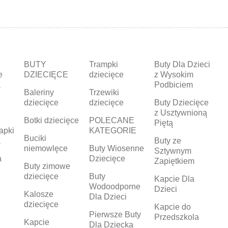
BUTY
Trampki
Buty Dla Dzieci
e
DZIECIĘCE
dziecięce
z Wysokim
a
Podbiciem
Baleriny
Trzewiki
dziecięce
dziecięce
Buty Dziecięce
z Usztywnioną
Botki dziecięce
POLECANE
Piętą
apki
KATEGORIE
Buciki
a
Buty ze
niemowlęce
Buty Wiosenne
Sztywnym
a
Dziecięce
Zapiętkiem
Buty zimowe
dziecięce
Buty
Kapcie Dla
Wodoodporne
Dzieci
Kalosze
Dla Dzieci
dziecięce
Kapcie do
Pierwsze Buty
Przedszkola
Kapcie
Dla Dziecka