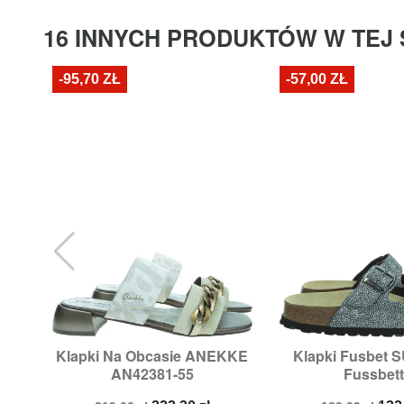
16 INNYCH PRODUKTÓW W TEJ 
-95,70 ZŁ
-57,00 ZŁ
Klapki Na Obcasie ANEKKE
Klapki Fusbet 


Szybki podgląd
Szybki p
AN42381-55
Fussbett.
Rozmiary:
37
Rozmiary