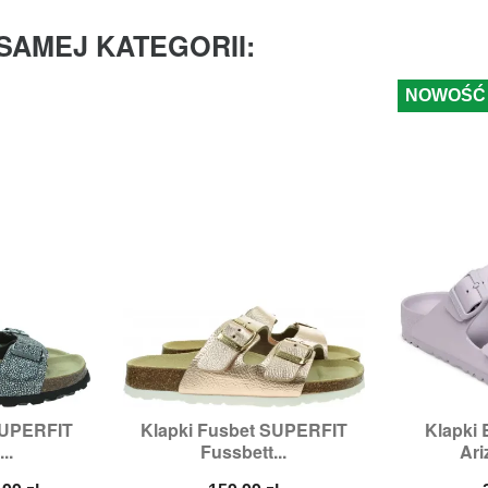
SAMEJ KATEGORII:
NOWOŚĆ
SUPERFIT
Klapki Fusbet SUPERFIT
Klapki


odgląd
Szybki podgląd
Sz
..
Fussbett...
Ari
:
40
Rozmiary:
41
Rozmiary