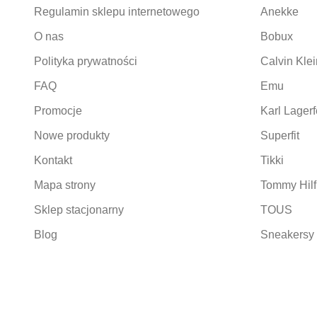
Regulamin sklepu internetowego
Anekke
O nas
Bobux
Polityka prywatności
Calvin Klei
FAQ
Emu
Promocje
Karl Lagerf
Nowe produkty
Superfit
Kontakt
Tikki
Mapa strony
Tommy Hilf
Sklep stacjonarny
TOUS
Blog
Sneakersy 