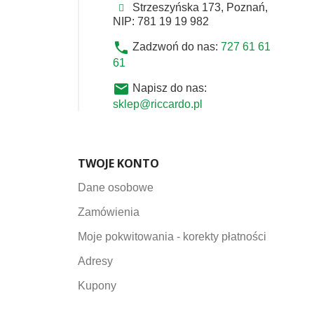
Strzeszyńska 173, Poznań,
NIP: 781 19 19 982
phone
Zadzwoń do nas:
727 61 61
61
email
Napisz do nas:
sklep@riccardo.pl
TWOJE KONTO
Dane osobowe
Zamówienia
Moje pokwitowania - korekty płatności
Adresy
Kupony