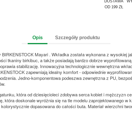
DOSTAWA
WY
OD 199 ZŁ
Opis
Szczegóły produktu
ty BIRKENSTOCK Mayari . Wkładka została wykonana z wysokiej jakoś
ci tkaniny birkibuc, a także posiadają bardzo dobrze wyprofilowaną
prawia stabilizację. Innowacyjna technologicznie wewnętrzna wkł
i BIRKENSTOCK zapewniają
idealny komfort - odpowiednie wyprofilow
chodzenia. Jedno-komponentowa podeszwa zewnętrzna z PU, bezpo
ów.
tunku, która od dziesięcioleci zdobywa serca kobiet i mężczyzn 
 która doskonale wyróżnia się na tle modelu zaprojektowanego w kli
kolorystycznie dopasowana do całości buta. Materiał wierzchni two