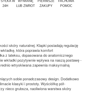
SYŁKA W
WYMIANĘ
PIERWSZE
FACHOWA
24H
LUB ZWROT
ZAKUPY
POMOC
ci skóry naturalnej. Klapki posiadają regulację
 wkładkę, która poprawia komfort
adka z lateksu, dopasowana do anatomicznego
anie wkładki pozytywnie wpływa na naszą postawę -
średnio wtryskiwana zapewnia maksymalną
ceniących sobie ponadczasowy design. Dodatkowo
macie klasyki i prostoty. Wyściółkę pół-
rzy nieco grubsza, naoliwiona warstwa skóry