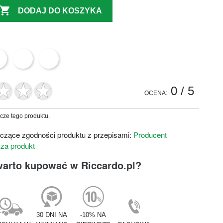

DODAJ DO KOSZYKA
0
/ 5
OCENA:
zcze tego produktu.
czące zgodności produktu z przepisami:
Producent
 za produkt
warto kupować w Riccardo.pl?
30 DNI NA
-10% NA