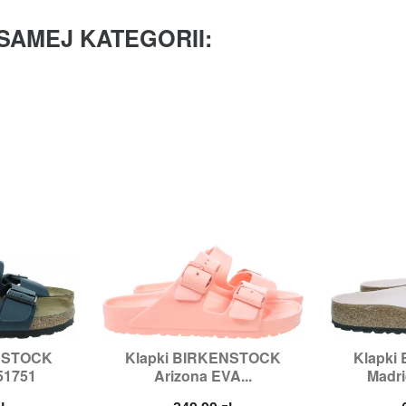
SAMEJ KATEGORII:
ENSTOCK
Klapki BIRKENSTOCK
Klapki


odgląd
Szybki podgląd
Sz
51751
Arizona EVA...
Madri
:
43
Rozmiary:
36,
38,
40
Rozmia