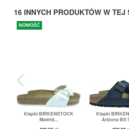
16 INNYCH PRODUKTÓW W TEJ 
NOWOŚĆ
Klapki BIRKENSTOCK
Klapki BIRK


Szybki podgląd
Szybki p
Madrid...
Arizona BS 
Rozmiary:
43
Rozmiary