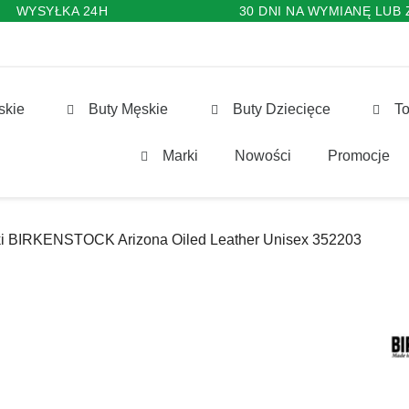
WYSYŁKA 24H
30 DNI NA WYMIANĘ LUB
skie
Buty Męskie
Buty Dziecięce
To
Marki
Nowości
Promocje
ki BIRKENSTOCK Arizona Oiled Leather Unisex 352203