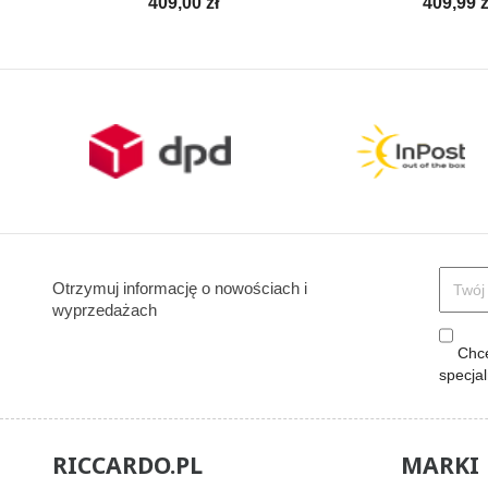
Cena
Cena
409,00 zł
409,99 z
Otrzymuj informację o nowościach i
wyprzedażach
Chcę
specja
RICCARDO.PL
MARKI