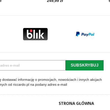
Cena
ł
249,99 zł
 dostawać informację o promocjach, nowościach i innych akcjach
lnych od riccardo.pl na podany adres e-mail
STRONA GŁÓWNA