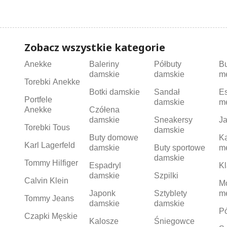
Zobacz wszystkie kategorie
Anekke
Baleriny
Półbuty
B
damskie
damskie
m
Torebki Anekke
Botki damskie
Sandał
Es
Portfele
damskie
m
Anekke
Czółena
damskie
Sneakersy
Ja
Torebki Tous
damskie
Buty domowe
K
Karl Lagerfeld
damskie
Buty sportowe
m
damskie
Tommy Hilfiger
Espadryl
Kl
damskie
Szpilki
Calvin Klein
M
Japonk
Sztyblety
m
Tommy Jeans
damskie
damskie
Pó
Czapki Męskie
Kalosze
Śniegowce