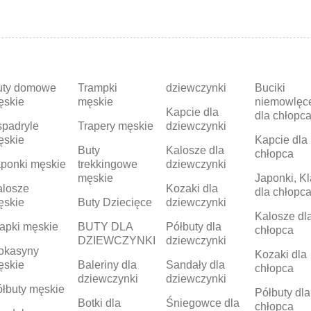
uty domowe
Trampki
dziewczynki
Buciki
ęskie
męskie
niemowlęc
Kapcie dla
dla chłopc
padryle
Trapery męskie
dziewczynki
ęskie
Kapcie dla
Buty
Kalosze dla
chłopca
ponki męskie
trekkingowe
dziewczynki
męskie
Japonki, Kl
alosze
Kozaki dla
dla chłopc
ęskie
Buty Dziecięce
dziewczynki
Kalosze dl
apki męskie
BUTY DLA
Półbuty dla
chłopca
DZIEWCZYNKI
dziewczynki
okasyny
Kozaki dla
ęskie
Baleriny dla
Sandały dla
chłopca
dziewczynki
dziewczynki
łbuty męskie
Półbuty dla
Botki dla
Śniegowce dla
chłopca