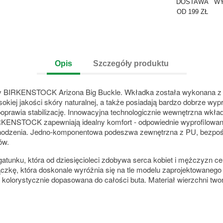
DOSTAWA
WY
OD 199 ZŁ
Opis
Szczegóły produktu
ty BIRKENSTOCK Arizona Big Buckle. Wkładka została wykonana z wys
kiej jakości skóry naturalnej, a także posiadają bardzo dobrze wyp
prawia stabilizację. Innowacyjna technologicznie wewnętrzna wkł
i BIRKENSTOCK zapewniają
idealny komfort - odpowiednie wyprofilow
chodzenia. Jedno-komponentowa podeszwa zewnętrzna z PU, bezpo
ów.
tunku, która od dziesięcioleci zdobywa serca kobiet i mężczyzn 
zkę, która doskonale wyróżnia się na tle modelu zaprojektowanego w
kolorystycznie dopasowana do całości buta. Materiał wierzchni two