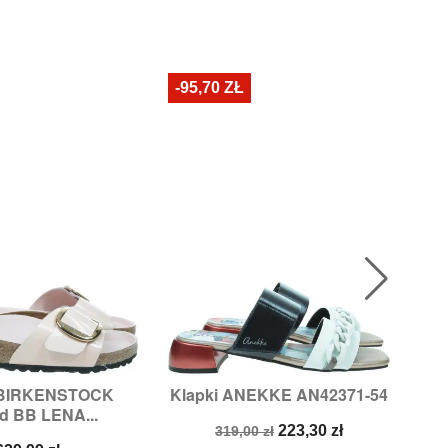
-95,70 ZŁ
-5
 BIRKENSTOCK
Klapki ANEKKE AN42371-54
K

ybki podgląd
Szybki podgląd
d BB LENA...
ry:
37,
38,
39,
40
Rozmiary:
37,
38
Cena
Cena
223,30 zł
319,00 zł