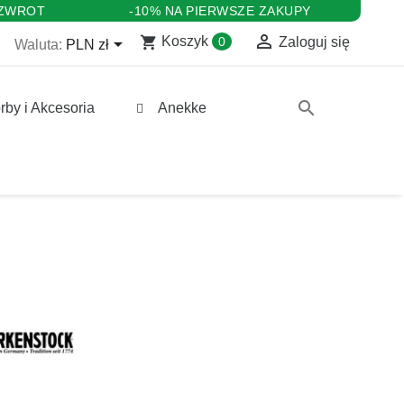
 ZWROT
-10% NA PIERWSZE ZAKUPY

shopping_cart

Koszyk
0
Zaloguj się
Waluta:
PLN zł
search
rby i Akcesoria
Anekke