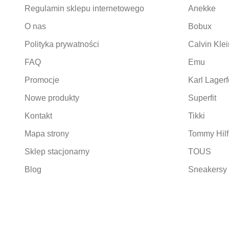
Regulamin sklepu internetowego
Anekke
O nas
Bobux
Polityka prywatności
Calvin Klei
FAQ
Emu
Promocje
Karl Lagerf
Nowe produkty
Superfit
Kontakt
Tikki
Mapa strony
Tommy Hilf
Sklep stacjonarny
TOUS
Blog
Sneakersy 