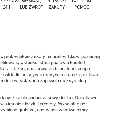
SYŁKA W
WYMIANĘ
PIERWSZE
FACHOWA
24H
LUB ZWROT
ZAKUPY
POMOC
okiej jakości skóry naturalnej. Klapki posiadają
rofilowaną wkładkę, która poprawia komfort
adka z lateksu, dopasowana do anatomicznego
anie wkładki pozytywnie wpływa na naszą postawę -
średnio wtryskiwana zapewnia maksymalną
ceniących sobie ponadczasowy design. Dodatkowo
 klimacie klasyki i prostoty. Wyściółkę pół-
rzy nieco grubsza, naoliwiona warstwa skóry