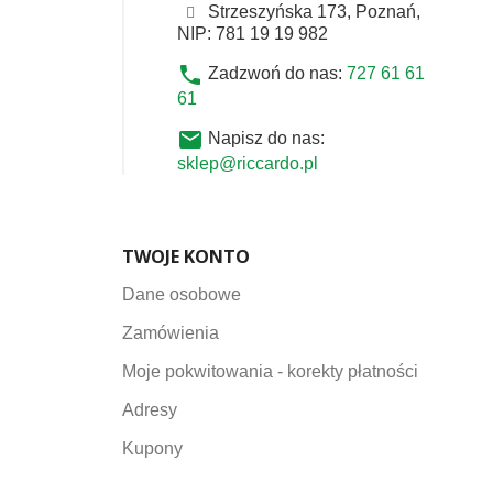
Strzeszyńska 173, Poznań,
NIP: 781 19 19 982
phone
Zadzwoń do nas:
727 61 61
61
email
Napisz do nas:
sklep@riccardo.pl
TWOJE KONTO
Dane osobowe
Zamówienia
Moje pokwitowania - korekty płatności
Adresy
Kupony