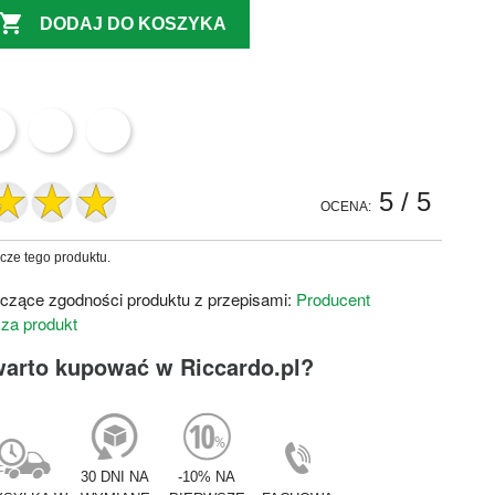

DODAJ DO KOSZYKA
5
/ 5
OCENA:
zcze tego produktu.
czące zgodności produktu z przepisami:
Producent
 za produkt
warto kupować w Riccardo.pl?
30 DNI NA
-10% NA