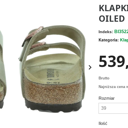
KLAPK
OILED
BI35
Indeks:
Kla
Kategoria:
539,

Brutto
Najniższa cena w
Rozmiar
Ilość