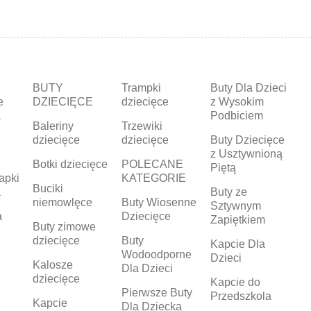
BUTY
Trampki
Buty Dla Dzieci
e
DZIECIĘCE
dziecięce
z Wysokim
a
Podbiciem
Baleriny
Trzewiki
dziecięce
dziecięce
Buty Dziecięce
z Usztywnioną
Botki dziecięce
POLECANE
Piętą
apki
KATEGORIE
Buciki
a
Buty ze
niemowlęce
Buty Wiosenne
Sztywnym
a
Dziecięce
Zapiętkiem
Buty zimowe
dziecięce
Buty
Kapcie Dla
Wodoodporne
Dzieci
Kalosze
Dla Dzieci
dziecięce
Kapcie do
Pierwsze Buty
Przedszkola
Kapcie
Dla Dziecka