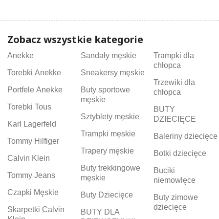
Zobacz wszystkie kategorie
Anekke
Sandały męskie
Trampki dla
chłopca
Torebki Anekke
Sneakersy męskie
Trzewiki dla
Portfele Anekke
Buty sportowe
chłopca
męskie
Torebki Tous
BUTY
Sztyblety męskie
DZIECIĘCE
Karl Lagerfeld
Trampki męskie
Baleriny dziecięce
Tommy Hilfiger
Trapery męskie
Botki dziecięce
Calvin Klein
Buty trekkingowe
Buciki
Tommy Jeans
męskie
niemowlęce
Czapki Męskie
Buty Dziecięce
Buty zimowe
dziecięce
Skarpetki Calvin
BUTY DLA