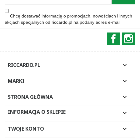
Chcę dostawać informację o promocjach, nowościach i innych
akcjach specjalnych od riccardo.pl na podany adres e-mail
Faceboo
In
RICCARDO.PL

MARKI

STRONA GŁÓWNA

INFORMACJA O SKLEPIE

TWOJE KONTO
