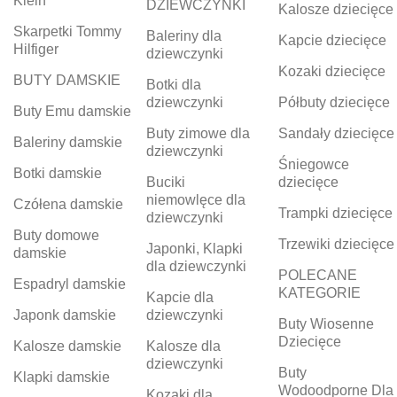
Klein
DZIEWCZYNKI
Kalosze dziecięce
Skarpetki Tommy
Baleriny dla
Kapcie dziecięce
Hilfiger
dziewczynki
Kozaki dziecięce
BUTY DAMSKIE
Botki dla
dziewczynki
Półbuty dziecięce
Buty Emu damskie
Buty zimowe dla
Sandały dziecięce
Baleriny damskie
dziewczynki
Śniegowce
Botki damskie
Buciki
dziecięce
niemowlęce dla
Czółena damskie
Trampki dziecięce
dziewczynki
Buty domowe
Trzewiki dziecięce
Japonki, Klapki
damskie
dla dziewczynki
POLECANE
Espadryl damskie
KATEGORIE
Kapcie dla
Japonk damskie
dziewczynki
Buty Wiosenne
Dziecięce
Kalosze damskie
Kalosze dla
dziewczynki
Buty
Klapki damskie
Wodoodporne Dla
Kozaki dla