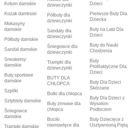
Koturn damskie
Dzieci
dziewczynki
Kozak damksiei
Pierwsze Buty Dla
Półbuty dla
Dziecka
dziewczynki
Mokasyny
damskie
Buty na Lato Dla
Sandały dla
Dzieci
dziewczynki
Półbuty damskie
Buty do Nauki
Śniegowce dla
Sandał damskie
Chodzenia
dziewczynki
Sneakersy
Buty
Trampki dla
damskie
Profilaktyczne Dla
dziewczynki
Dzieci
Buty sportowe
BUTY DLA
damskie
Buty Dla Dzieci
CHŁOPCA
Skórzane
Szpilki
Botki dla chłopca
Buty Dla Dzieci z
Sztyblety damskie
Buty zimowe dla
Wysokim
chłopca
Podbiciem
Śniegowce
damskie
Buciki
Buty Dziecięce z
niemowlęce dla
Usztywnioną Piętą
Trampki damskie