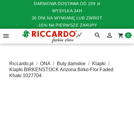
DARMOWA DOSTAWA OD 199 zł
WYSYŁKA 24H
30 DNI NA WYMIANĘ LUB ZWROT
-10% NA PIERWSZE ZAKUPY
search


shopping_cart
0
Riccardo.pl
ONA
Buty damskie
Klapki
Klapki BIRKENSTOCK Arizona Birko-Flor Faded
Khaki 1027704