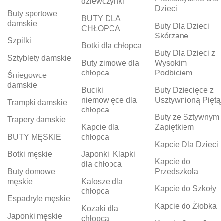
dziewczynki
Dzieci
Buty sportowe
BUTY DLA
damskie
Buty Dla Dzieci
CHŁOPCA
Skórzane
Szpilki
Botki dla chłopca
Buty Dla Dzieci z
Sztyblety damskie
Buty zimowe dla
Wysokim
chłopca
Podbiciem
Śniegowce
damskie
Buciki
Buty Dziecięce z
niemowlęce dla
Usztywnioną Piętą
Trampki damskie
chłopca
Buty ze Sztywnym
Trapery damskie
Kapcie dla
Zapiętkiem
BUTY MĘSKIE
chłopca
Kapcie Dla Dzieci
Botki męskie
Japonki, Klapki
Kapcie do
dla chłopca
Buty domowe
Przedszkola
męskie
Kalosze dla
Kapcie do Szkoły
chłopca
Espadryle męskie
Kapcie do Żłobka
Kozaki dla
Japonki męskie
chłopca