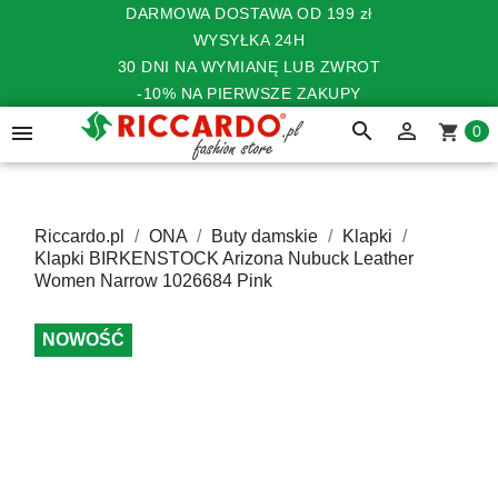
DARMOWA DOSTAWA OD 199 zł
WYSYŁKA 24H
30 DNI NA WYMIANĘ LUB ZWROT
-10% NA PIERWSZE ZAKUPY
search


shopping_cart
0
Riccardo.pl
ONA
Buty damskie
Klapki
Klapki BIRKENSTOCK Arizona Nubuck Leather
Women Narrow 1026684 Pink
NOWOŚĆ