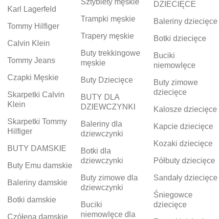
Sztyblety męskie
DZIECIĘCE
Karl Lagerfeld
Trampki męskie
Baleriny dziecięce
Tommy Hilfiger
Trapery męskie
Botki dziecięce
Calvin Klein
Buty trekkingowe
Buciki
Tommy Jeans
męskie
niemowlęce
Czapki Męskie
Buty Dziecięce
Buty zimowe
dziecięce
Skarpetki Calvin
BUTY DLA
Klein
DZIEWCZYNKI
Kalosze dziecięce
Skarpetki Tommy
Baleriny dla
Kapcie dziecięce
Hilfiger
dziewczynki
Kozaki dziecięce
BUTY DAMSKIE
Botki dla
dziewczynki
Półbuty dziecięce
Buty Emu damskie
Buty zimowe dla
Sandały dziecięce
Baleriny damskie
dziewczynki
Śniegowce
Botki damskie
Buciki
dziecięce
niemowlęce dla
Czółena damskie