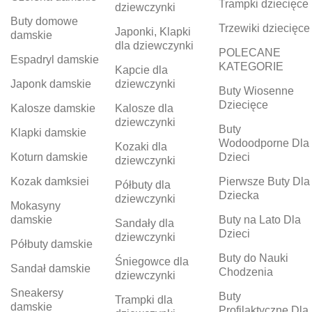
Trampki dziecięce
dziewczynki
Buty domowe
Trzewiki dziecięce
Japonki, Klapki
damskie
dla dziewczynki
POLECANE
Espadryl damskie
KATEGORIE
Kapcie dla
Japonk damskie
dziewczynki
Buty Wiosenne
Dziecięce
Kalosze damskie
Kalosze dla
dziewczynki
Buty
Klapki damskie
Wodoodporne Dla
Kozaki dla
Koturn damskie
Dzieci
dziewczynki
Kozak damksiei
Pierwsze Buty Dla
Półbuty dla
Dziecka
dziewczynki
Mokasyny
damskie
Buty na Lato Dla
Sandały dla
Dzieci
dziewczynki
Półbuty damskie
Buty do Nauki
Śniegowce dla
Sandał damskie
Chodzenia
dziewczynki
Sneakersy
Buty
Trampki dla
damskie
Profilaktyczne Dla