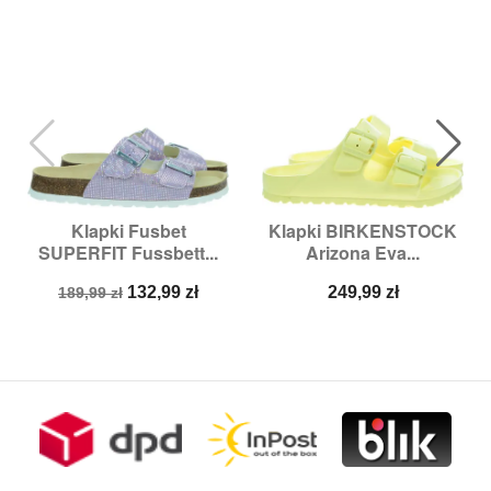
Klapki Fusbet
Klapki BIRKENSTOCK
SUPERFIT Fussbett...
Arizona Eva...
Cena
Cena
Cena
132,99 zł
249,99 zł
189,99 zł
podstawowa